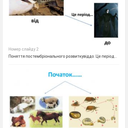
Номер слайду 2
Поняття постембріонального розвиткувіддо. Це період…