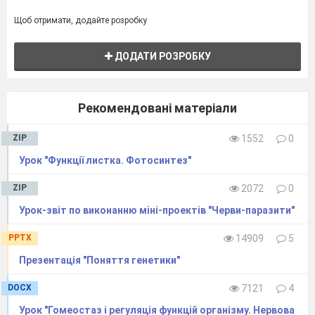
Щоб отримати, додайте розробку
ДОДАТИ РОЗРОБКУ
Рекомендовані матеріали
ZIP
1552
0
Урок "Функції листка. Фотосинтез"
ZIP
2072
0
Урок-звіт по виконанню міні-проектів "Черви-паразити"
PPTX
14909
5
Презентація "Поняття генетики"
DOCX
7121
4
Урок "Гомеостаз і регуляція функцій організму. Нервова