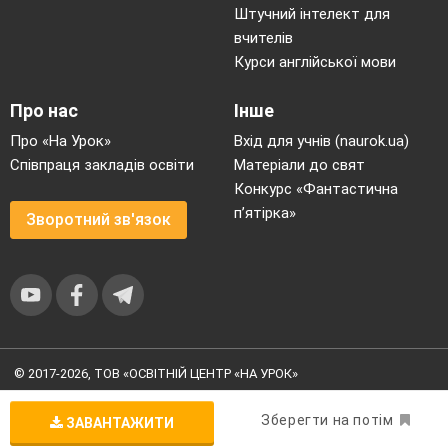
Штучний інтелект для
вчителів
Курси англійської мови
Про нас
Інше
Про «На Урок»
Вхід для учнів (naurok.ua)
Співпраця закладів освіти
Матеріали до свят
Конкурс «Фантастична
п’ятірка»
Зворотний зв'язок
© 2017-2026, ТОВ «ОСВІТНІЙ ЦЕНТР «НА УРОК»
Угода користувача
|
Умови користування
|
Політика
конфіденційності
Зберегти на потім
ЗАВАНТАЖИТИ