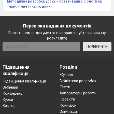
Методична розробка уроку – презентації з біології на
тему: «Генетика людини»
Перевірка виданих документів
Вкажіть номер документа (використовуйте кириличну
розкладку)
ПЕРЕВІРИТИ
Підвищення
Розділи
кваліфікації
Журнал
Бібліотека розробок
Підвищення кваліфікації
Тести
Вебінари
Лабораторні роботи
Конференції
Проєкти
Курси
Конкурси
Вектор
Олімпіади