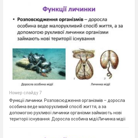
Номер слайду 7
Функції личинки. Розповсюдження організмів – доросла
особина веде малорухливий спосіб життя, а за
допомогою рухливої личинки організми займають нові
території існування. Доросла особина мідіїЛичинка мідії