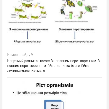
Номер слайду 9
Непрямий розвиток комах З неповним перетворенням. З
повним перетворенням. Яйце-личинка-імаго. Яйце-
личинка-лялечка-імаго