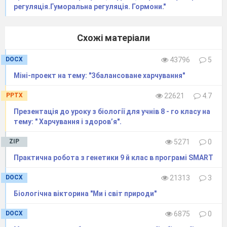
регуляція.Гуморальна регуляція. Гормони."
Схожі матеріали
DOCX
43796
5
Міні-проект на тему: "Збалансоване харчування"
PPTX
22621
4.7
Презентація до уроку з біології для учнів 8 - го класу на
тему: " Харчування і здоров’я".
ZIP
5271
0
Практична робота з генетики 9 й клас в програмі SMART
DOCX
21313
3
Біологічна вікторина "Ми і світ природи"
DOCX
6875
0