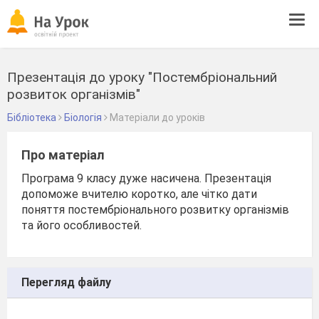
Tog
navi
Презентація до уроку "Постембріональний
розвиток організмів"
Бібліотека
Біологія
Матеріали до уроків
Про матеріал
Програма 9 класу дуже насичена. Презентація
допоможе вчителю коротко, але чітко дати
поняття постембріонального розвитку організмів
та його особливостей.
Перегляд файлу