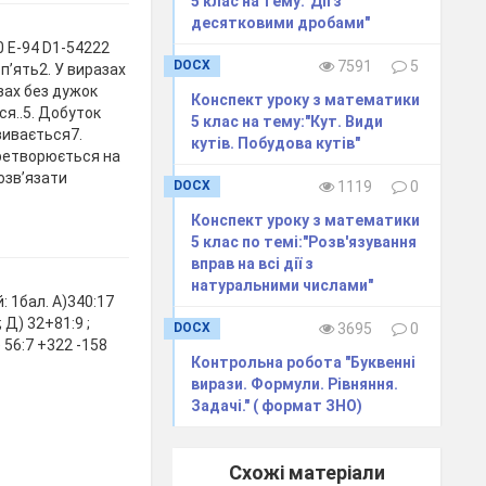
5 клас на тему:"Дії з
десятковими дробами"
0 E-94 D1-54222
DOCX
7591
5
п’ять2. У виразах
зах без дужок
Конспект уроку з математики
ся..5. Добуток
5 клас на тему:"Кут. Види
зивається7.
кутів. Побудова кутів"
еретворюється на
озв’язати
DOCX
1119
0
Конспект уроку з математики
5 клас по темі:"Розв'язування
вправ на всі дії з
натуральними числами"
 1бал. А)340:17
; Д) 32+81:9 ;
DOCX
3695
0
) 56:7 +322 -158
Контрольна робота "Буквенні
вирази. Формули. Рівняння.
Задачі." ( формат ЗНО)
Схожі матеріали