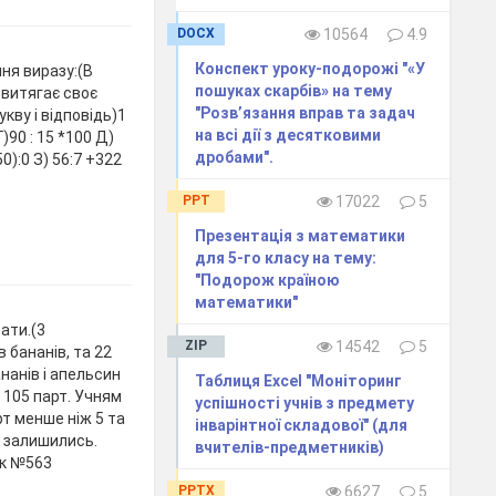
DOCX
10564
4.9
Конспект уроку-подорожі "«У
ня виразу:(В
пошуках скарбів» на тему
н витягає своє
"Розв’язання вправ та задач
кву і відповідь)1
на всі дії з десятковими
Г)90 : 15 *100 Д)
дробами".
0):0 З) 56:7 +322
PPT
17022
5
Презентація з математики
для 5-го класу на тему:
"Подорож країною
математики"
зати.(3
ZIP
14542
5
 бананів, та 22
ананів і апельсин
Таблиця Excel "Моніторинг
 105 парт. Учням
успішності учнів з предмету
арт менше ніж 5 та
інварінтної складової" (для
кі залишились.
вчителів-предметників)
ик №563
PPTX
6627
5