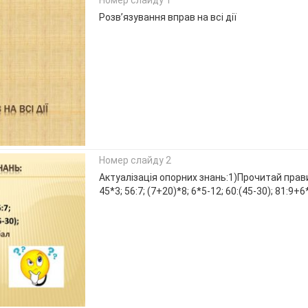
Розв’язування вправ на всі дії
Номер слайду 2
Актуалізація опорних знань:1)Прочитай прави
45*3; 56:7; (7+20)*8; 6*5-12; 60:(45-30); 81:9+6*