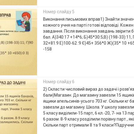
Номер слайду 5
Виконання письмових вправ1) Знайти значен
кожного учня на парті готові відповіді. Коже
завдання. Після виконання завдань звірити бу
бал. А)340:17 +14*6; Б)45*30:5;В) (198-33):11; 
32+81:9 Е)100-62 :9 Є)45+ 356*0 Ж)(35* 10 +65
-158
Номер слайду 6
2) Скласти числовий вираз до задачі і розв’я
бали)Магазин. До магазину завезли 15 ящиків
ящики апельсинів-усього 703 кг. Скільки кг б
завезли до магазину. Школа. У школу завезли
5 класу виділили-15 парт, 6 кл.-20, 7- на 13 п
6 разом. 8-9 класу розділили порівну парт , я
Скільки парт отримали 8 та 9 класи?Підручн