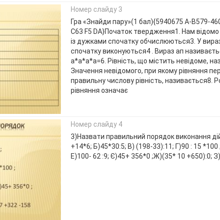
Номер слайду 3
Гра «Знайди пару»(1 бал){5940675 A-B579-46
C63 F5 DA}Початок твердження1. Нам відомо 
із дужками спочатку обчислюються3. У вира
спочатку виконуються4 . Вираз ап називаєть
а*а*а*а=6. Рівність, що містить невідоме, на
Значення невідомого, при якому рівняння п
правильну числову рівність, називається8. Р
рівняння означає
Номер слайду 4
3)Назвати правильний порядок виконання дій:
+14*6; Б)45*30:5; В) (198-33):11; Г)90 : 15 *100 
Е)100- 62 :9; Є)45+ 356*0 ;Ж)(35* 10 +650):0; З