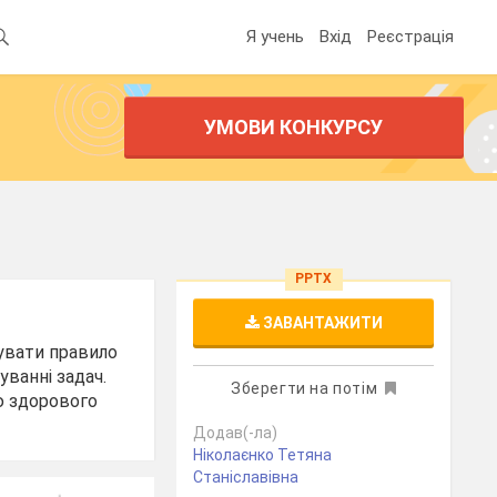
Я учень
Вхід
Реєстрація
УМОВИ КОНКУРСУ
PPTX
ЗАВАНТАЖИТИ
мувати правило
уванні задач.
Зберегти на потім
ю здорового
Додав(-ла)
Ніколаєнко Тетяна
Станіславівна