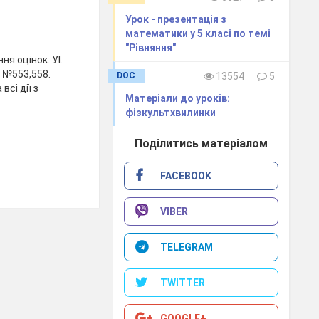
Урок - презентація з
математики у 5 класі по темі
"Рівняння"
ня оцінок. УІ.
 №553,558.
DOC
13554
5
сі дії з
Матеріали до уроків:
фізкультхвилинки
Поділитись матеріалом
FACEBOOK
VIBER
TELEGRAM
TWITTER
GOOGLE+