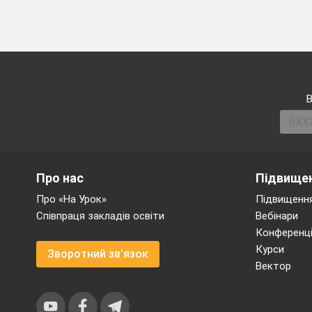
В
Про нас
Підвищен
Про «На Урок»
Підвищення
Співпраця закладів освіти
Вебінари
Конференці
Курси
Зворотний зв'язок
Вектор