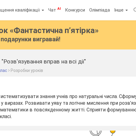
AI
щення кваліфікації
Чат
Конкурси
Олімпіада
Інше
бок
«Фантастична п’ятірка»
подарунки вигравай!
"Розв'язування вправ на всі дії"
клас
Розробки уроків
систематизувати знання учнів про натуральні числа. Сфор
у виразах. Розвивати уяву та логічне мислення при розв’яз
 математики в повсякденному житті. Сприяти формуванн
класі.