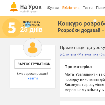
Журнал
Бібліотека
Тести
Підви
Конкурс розро
До розіграшу
залишилось:
25 днів
Розробки додавай – 
Презентація до уроку 
Бібліотека
Математика
5 
ЗАРЕЄСТРУВАТИСЬ
Про матеріал
Вже зареєстровані?
Мета: Узагальнити та 
Увійти
порядку виконання дій 
Виховувати розуміння
моральному клімату в 