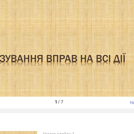
1
/
7
Н
Номер слайду 1