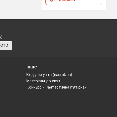
у)
РИТИ
Інше
Вхід для учнів (naurok.ua)
Матеріали до свят
Конкурс «Фантастична п’ятірка»