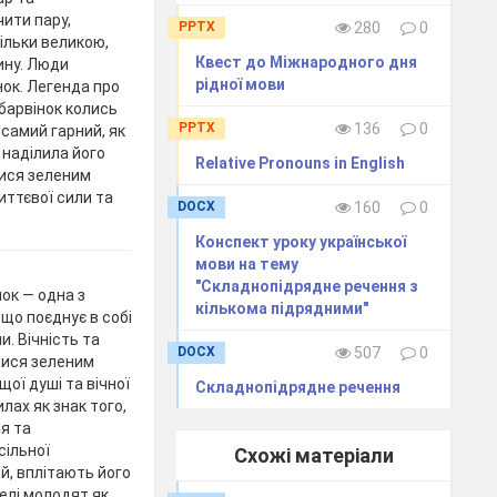
чити пару,
PPTX
280
0
тільки великою,
Квест до Міжнародного дня
ину. Люди
рідної мови
нок. Легенда про
 барвінок колись
PPTX
136
0
 самий гарний, як
я наділила його
Relative Pronouns in English
тися зеленим
иттєвої сили та
DOCX
160
0
Конспект уроку української
мови на тему
"Складнопідрядне речення з
нок — одна з
кількома підрядними"
 що поєднує в собі
и. Вічність та
DOCX
507
0
тися зеленим
щої душі та вічної
Складнопідрядне речення
лах як знак того,
я та
сільної
Схожі матеріали
й, вплітають його
елі молодят як