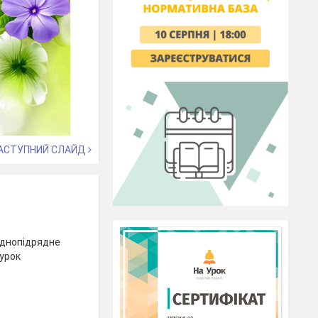
АСТУПНИЙ СЛАЙД
ладнопідрядне
 урок