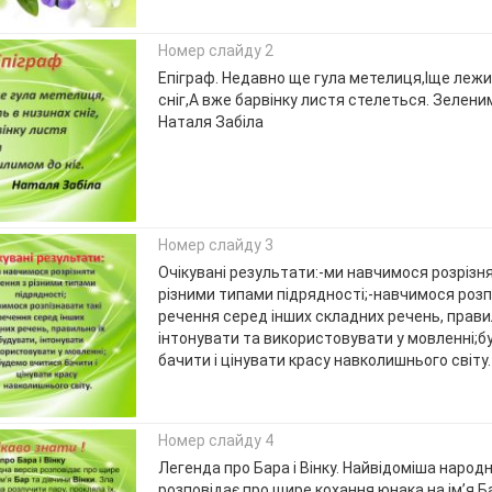
Номер слайду 2
Епіграф. Недавно ще гула метелиця,Іще лежи
сніг,А вже барвінку листя стелеться. Зеленим
Наталя Забіла
Номер слайду 3
Очікувані результати:-ми навчимося розрізн
різними типами підрядності;-навчимося розп
речення серед інших складних речень, прави
інтонувати та використовувати у мовленні;
бачити і цінувати красу навколишнього світу.
Номер слайду 4
Легенда про Бара і Вінку. Найвідоміша народн
розповідає про щире кохання юнака на ім’я Б