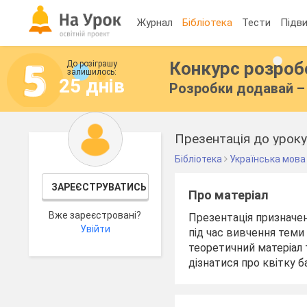
Журнал
Бібліотека
Тести
Підви
Конкурс розро
До розіграшу
залишилось:
25 днів
Розробки додавай – 
Презентація до уроку
Бібліотека
Українська мова
ЗАРЕЄСТРУВАТИСЬ
Про матеріал
Вже зареєстровані?
Презентація призначен
Увійти
під час вивчення теми 
теоретичний матеріал 
дізнатися про квітку б