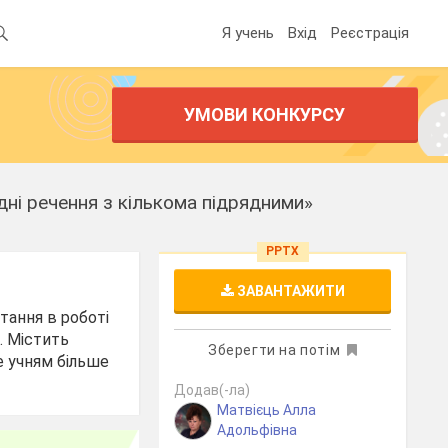
Я учень
Вхід
Реєстрація
УМОВИ КОНКУРСУ
дні речення з кількома підрядними»
PPTX
ЗАВАНТАЖИТИ
тання в роботі
. Містить
Зберегти на потім
е учням більше
Додав(-ла)
Матвієць Алла
Адольфівна