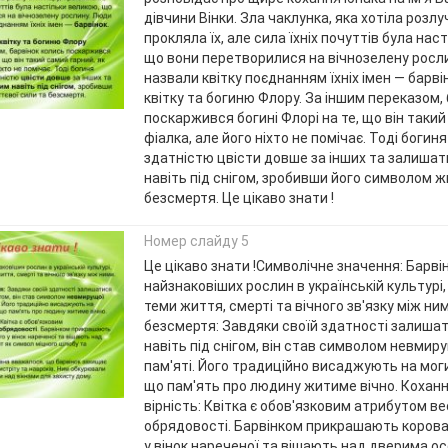
дівчини Вінки. Зла чаклунка, яка хотіла розлу
прокляла їх, але сила їхніх почуттів була нас
що вони перетворилися на вічнозелену росл
назвали квітку поєднанням їхніх імен — барві
квітку та богиню Флору. За іншим переказом,
поскаржився богині Флорі на те, що він такий
фіалка, але його ніхто не помічає. Тоді богин
здатністю цвісти довше за інших та залиша
навіть під снігом, зробивши його символом ж
безсмертя. Це цікаво знати !
Номер слайду 5
Це цікаво знати !Символічне значення: Барві
найзнаковіших рослин в українській культурі,
теми життя, смерті та вічного зв'язку між ним
безсмертя: Завдяки своїй здатності залиша
навіть під снігом, він став символом невмиру
пам'яті. Його традиційно висаджують на моги
що пам'ять про людину житиме вічно. Коханн
вірність: Квітка є обов'язковим атрибутом ве
обрядовості. Барвінком прикрашають корова
у вінок нареченої та вішають над дверима ос