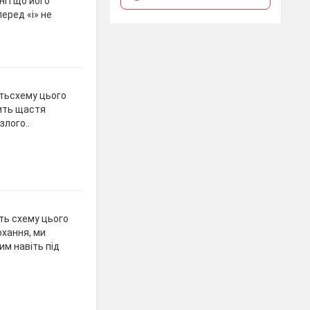
і і що його
еред «і» не
ітьсхему цього
сить щастя
злого..
іть схему цього
хання, ми
им навіть під