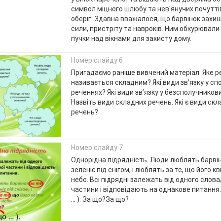
символ міцного шлюбу та нев'янучих почутті
оберіг: Здавна вважалося, що барвінок захищ
сили, пристріту та навроків. Ним обкурювали
пучки над вікнами для захисту дому.
Номер слайду 6
Пригадаємо раніше вивчений матеріал. Яке 
називається складним? Які види зв’язку у с
реченнях? Які види зв’язку у безсполучников
Назвіть види складних речень. Які є види ск
речень?
Номер слайду 7
Однорідна підрядність. Люди люблять барвіно
зеленіє під снігом, і люблять за те, що його 
небо. Всі підрядні залежать від одного слова
частини і відповідають на однакове питання.[ ], (
… ). За що?За що?