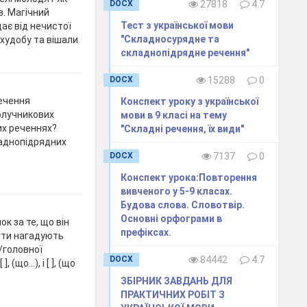
DOCX
27818
4.7
в. Магічний
Тест з української мови
ає від нечистої
"Складносурядне та
 худобу та вішали
складнопідрядне речення"
DOCX
15288
0
речення
Конспект уроку з української
получникових
мови в 9 класі на тему
их реченнях?
"Складні речення, їх види"
ладнопідрядних
DOCX
7137
0
Конспект урока:Повторення
вивченого у 5-9 класах.
Будова слова. Словотвір.
Основні орфограми в
к за те, що він
префіксах.
квіти нагадують
/головної
DOCX
84442
4.7
що...), і [ ], (що
ЗБІРНИК ЗАВДАНЬ ДЛЯ
ПРАКТИЧНИХ РОБІТ З