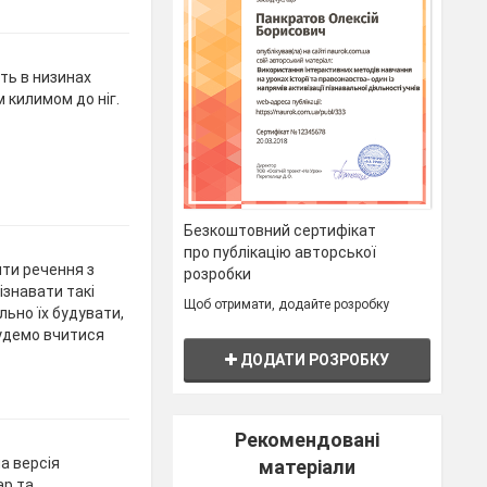
ть в низинах
 килимом до ніг.
Безкоштовний сертифікат
про публікацію авторської
яти речення з
розробки
ізнавати такі
Щоб отримати, додайте розробку
льно їх будувати,
будемо вчитися
ДОДАТИ РОЗРОБКУ
Рекомендовані
а версія
матеріали
ар та