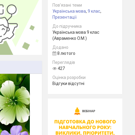
Пов’язані теми
Українська мова
,
9 клас
,
Презентації
До підручника
Українська мова 9 клас
(Авраменко О.М.)
Додано
8 лютого
Переглядів
427
Оцінка розробки
Відгуки відсутні