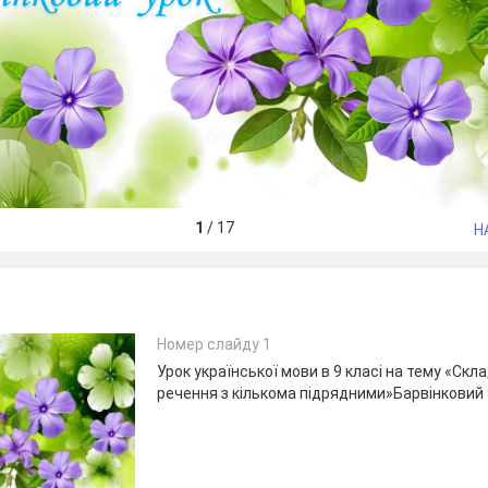
1
/
17
Н
Номер слайду 1
Урок української мови в 9 класі на тему «Ск
речення з кількома підрядними»Барвінковий