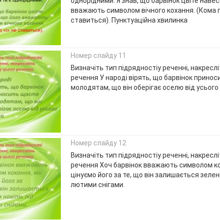
однорідними. Я знав, що барвінок цвіте навесн
вважають символом вічного кохання. (Кома п
ставиться). Пунктуаційна хвилинка
Номер слайду 11
Визначіть тип підрядностіу реченні, накресл
речення У народі вірять, що барвінок прино
молодятам, що він оберігає оселю від усього 
Номер слайду 12
Визначіть тип підрядностіу реченні, накресл
речення Хоч барвінок вважають символом ко
цінуємо його за те, що він залишається зелен
лютими снігами.