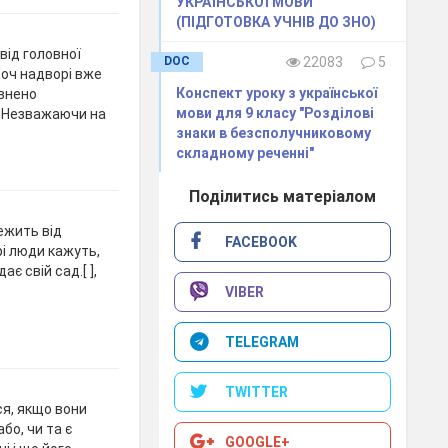
УКРАЇНСЬКОЇ МОВИ
(ПІДГОТОВКА УЧНІВ ДО ЗНО)
від головної
DOC
22083
5
Хоч надворі вже
Конспект уроку з української
евнено
мови для 9 класу "Розділові
ий?Незважаючи на
знаки в безсполучниковому
складному реченні"
Поділитись матеріалом
ежить від
FACEBOOK
рі люди кажуть,
є свій сад.[ ],
VIBER
TELEGRAM
TWITTER
я, якщо вони
або, чи та є
GOOGLE+