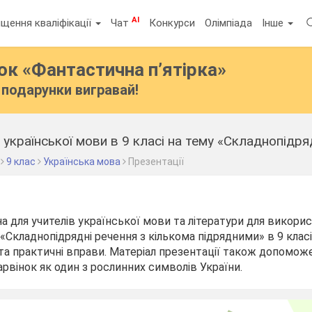
AI
щення кваліфікації
Чат
Конкурси
Олімпіада
Інше
бок
«Фантастична п’ятірка»
подарунки вигравай!
 української мови в 9 класі на тему «Складнопідря
9 клас
Українська мова
Презентації
а для учителів української мови та літератури для викорис
«Складнопідрядні речення з кількома підрядними» в 9 класі
та практичні вправи. Матеріал презентації також допомож
арвінок як один з рослинних символів України.