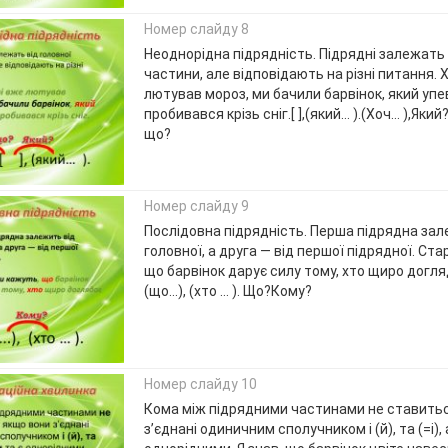
Номер слайду 8
Неоднорідна підрядність. Підрядні залежать 
частини, але відповідають на різні питання. 
лютував мороз, ми бачили барвінок, який уп
пробивався крізь сніг.[ ],(який… ).(Хоч… ),Як
що?
Номер слайду 9
Послідовна підрядність. Перша підрядна зал
головної, а друга — від першої підрядної. Ста
що барвінок дарує силу тому, хто щиро догляда
(що...), (хто … ). Що?Кому?
Номер слайду 10
Кома між підрядними частинами не ставитьс
з’єднані одиничним сполучником і (й), та (=і), 