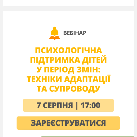
прийшли на урок. Добре, якщо ви підняли
радісний смайлик, я надіюсь, що ви будете з
таким настроєм до кінця уроку, а якщо ви
підняли сумний – то я надіюсь, що до кінця
уроку ваш настрій підніметься.
Актуалізація опорних знань
Бесіда
― Погляньте на малюнки, на яких
зображено музичні інструменти
(сопілку,
бандуру, бубон, флейту, валторну, барабан).
― А зараз я хочу дізнатися, які з цих
музичних інструментів вам відомі?
(Визначаю,