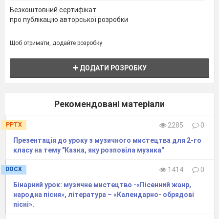
фортепіано та сопілки?
Безкоштовний сертифікат
―
Охарактеризуйте їх голоси, обравши
про публікацію авторської розробки
відповідні ознаки.
(Діти прослуховують по
черзі звучання різних музичних інструментів)
Щоб отримати, додайте розробку
ДОДАТИ РОЗРОБКУ
Різкий
М’який
Урочистий
Переливчастий
Гучний
Ніжний
Лагідний
Співучий
Таємний
Рекомендовані матеріали
Ласкавий
Мрійливий
Вибуховий
PPTX
2285
0
Презентація до уроку з музичного мистецтва для 2-го
― Отже, кожен інструмент має власний
класу на тему "Казка, яку розповіла музика"
«колір», який неможливо сплутати.
4.2. Робота з поняттями
DOCX
1414
0
― Особливе забарвлення звука,
Бінарний урок: музичне мистецтво -«Пісенний жанр,
народна пісня», література – «Календарно- обрядові
властиве певному інструменту чи голосу,
пісні».
називають тембром (у перекладі з