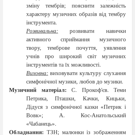
зміну тембрів; пояснити залежність
характеру музичних образів від тембру
інструмента.
Розвивальна:
розвивати навички
активного сприймання музичного
твору, темброве почуття, уявлення
учнів про широкий світ музичних
інструментів та їх можливості.
Виховна:
виховувати культуру слухання
симфонічної музики,
любов до музики.
Музичний матеріал:
С. Прокоф'єв. Теми
Петрика, Пташки, Качки, Кицьки,
Дідуся з симфонічної казки «Петрик і
Вовк»; А. Кос-Анатольський
«Чабанець».
Обладнання:
ТЗН; малюнки із зображенням