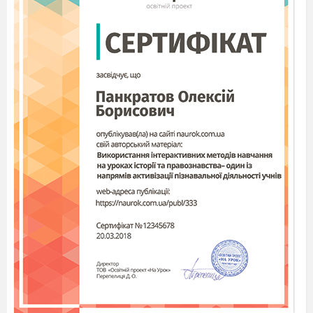
― А що допомагає композиторові
намалювати яскравий музичний образ?
(Звучання різних інструментів, темп,
динаміка).
Подача нового матеріалу
4
.1. Розповідь вчителя
―
Якби музику виконували лише на
фортепіано або тільки співа
ли, то це було б
зовсім одноманітно та нецікаво. Люди вигадали
різні музичні інструменти, щоб музика набула
барв. На попередніх уроках ми насолоджува
лися звучанням окремих інструментів, голосів і
навіть цілого оркестру. Усі во
ни є
неповторними.
―
Чи є однаковим звук барабана, скрипки,