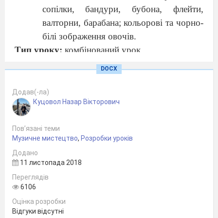
сопілки, бандури, бубона, флейти,
валторни, барабана; кольорові та чорно-
білі зображення овочів.
Тип уроку:
комбінований урок.
Хід уроку
DOCX
Організаційний момент
Учні входять до класу під музичний
Додав(-ла)
Куцовол Назар Вікторович
супровід (тема Петрика з симфонічної казки
«Петрик і Вовк» С. Прокоф’єва).
Пов’язані теми
― Доброго дня! Мене звати Назар
Музичне мистецтво
,
Розробки уроків
Вікторович і сьогоднішній урок музичного
Додано
мистецтва проведу я! Я вам роздав смайлики,
11 листопада 2018
погляньте на них. Виберіть той, який
Переглядів
відповідає вашому настрою сьогодні:
6106
― Підніміть, будь ласка, свої смайлики,
Оцінка розробки
Відгуки відсутні
щоб я міг побачити, з яким настроєм ви