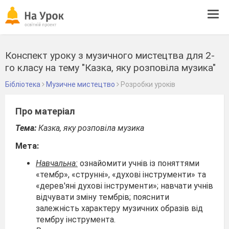
Tog
navi
Конспект уроку з музичного мистецтва для 2-
го класу на тему "Казка, яку розповіла музика"
Бібліотека
Музичне мистецтво
Розробки уроків
Про матеріал
Тема:
Казка, яку розповіла музика
Мета:
Навчальна:
ознайомити учнів із поняттями
«тембр», «струнні», «духові інструменти» та
«дерев'яні духові інструменти»; навчати учнів
відчувати зміну тембрів; пояснити
залежність характеру музичних образів від
тембру інструмента.