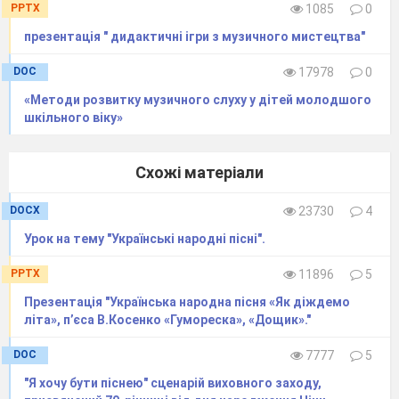
PPTX
1085
0
французької — мітка, ознака). Кожен
музичний інструмент має власний
презентація " дидактичні ігри з музичного мистецтва"
неповторний тембр. Навіть однакові
DOC
17978
0
інструменти, що різняться лише розмірами,
«Методи розвитку музичного слуху у дітей молодшого
можуть мати різне звучання.
шкільного віку»
― Давайте уважно глянемо на
зображення віолончелі та контрабаса,
Схожі матеріали
скрипки та альта. Як ви вважаєте, у якого з
цих інструментів найвищий та найнижчий
DOCX
23730
4
«голос».
Урок на тему "Українські народні пісні".
― Так, діти, ці інструменти дуже схожі,
PPTX
11896
5
але «співають» різними голосами. Як ви
Презентація "Українська народна пісня «Як діждемо
гадаєте. Чому?
літа», п’єса В.Косенко «Гумореска», «Дощик»."
Чим
більший
інструмент, тим
нижче
DOC
7777
5
він звучить.
"Я хочу бути піснею" сценарій виховного заходу,
Чим
менший
інструмент, тим звучання