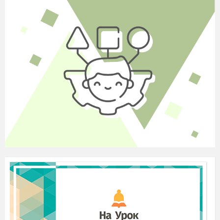
які інструменти діти знають).
― Сьогодні на нашому уроці деякі з цих
інструментів звучатимуть, а в кінці уроку ви
мені скажете, які інструменти прозвучали на
уроці.
Мотивація навчальної діяльності
(Учитель демонструє зображення овочів:
кольорові, чорно-білі).
― Розгляньте кольорові малюнки, на яких
зображено зелений огірок, червоний помідор,
жовту моркву... Уявили, які вони смачні? Тепер
погляньте на ті самі овочі, але чорно-білі.
― Що змінилося?
(Колір, забарвлення).
― Отже, завдяки кольору картина стає
яскравішою, сповнюється барвами життя.