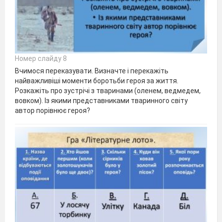
Номер слайду 8
Вчимося переказувати. Визначте і перекажіть
найважливіші моменти боротьби героя за життя.
Розкажіть про зустрічі з тваринами (оленем, ведмедем,
вовком). Із якими представниками тваринного світу
автор порівнює героя?