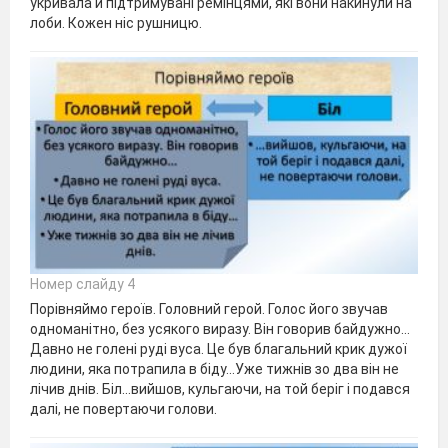
укривала й підтримувані ремінцями, які вони накинули на
лоби. Кожен ніс рушницю.
Номер слайду 4
Порівняймо героїв. Головний герой. Голос його звучав
одноманітно, без усякого виразу. Він говорив байдужно…
Давно не голені руді вуса. Це був благальний крик дужої
людини, яка потрапила в біду…Уже тижнів зо два він не
лічив днів. Біл…вийшов, кульгаючи, на той беріг і подався
далі, не повертаючи голови.