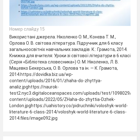
Номер слайду 15
Використані джерела. Ніколенко О. М., Конєва Т. М.,
Орлова О. В. світова література. Підручник для 6 класу
загальноосвітніх навчальних закладів. К.: Грамота, 2014.
Книжка для вчителя: Уроки зі світової літератури в 6 класі
(Серія «Бібліотека словесника») О. М. Ніколенко, Л. В.
Мацевко Бекерська, О. В. Орлова та ін. — К. Грамота,
2014.https://dovidka.biz.ua/wp-
content/uploads/2016/01/zhaha-do-zhyttya-
analiz.jpghttps://naurok-
test2.nyc3.digitaloceanspaces.com/uploads/test/1098029/29
content/uploads/2022/05/ZHaha-do-zhyttia-Dzhek-
London.jpghttps://uahistory.co/pidruchniki/voloshyk-world-
literature-6-class-2014/voloshyk-world-literature-6-class-
2014.files/image092.jpg