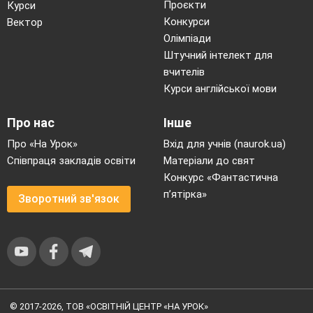
Проєкти
Курси
Конкурси
Вектор
Олімпіади
Штучний інтелект для
вчителів
Курси англійської мови
Про нас
Інше
Про «На Урок»
Вхід для учнів (naurok.ua)
Співпраця закладів освіти
Матеріали до свят
Конкурс «Фантастична
п’ятірка»
Зворотний зв'язок
© 2017-2026, ТОВ «ОСВІТНІЙ ЦЕНТР «НА УРОК»