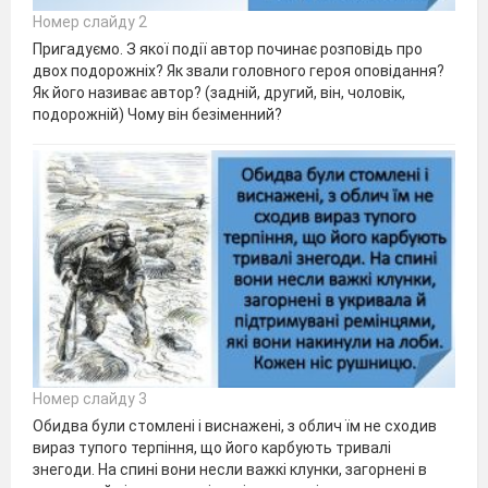
Номер слайду 2
Пригадуємо. З якої події автор починає розповідь про
двох подорожніх? Як звали головного героя оповідання?
Як його називає автор? (задній, другий, він, чоловік,
подорожній) Чому він безіменний?
Номер слайду 3
Обидва були стомлені і виснажені, з облич їм не сходив
вираз тупого терпіння, що його карбують тривалі
знегоди. На спині вони несли важкі клунки, загорнені в