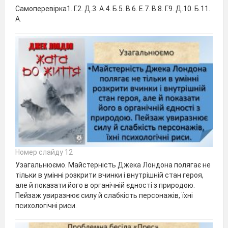
Самоперевірка1. Г.2. Д.3. А.4. Б.5. В.6. Е.7. В.8. Г.9. Д.10. Б.11.
А.
Номер слайду 12
Узагальнюємо. Майстерність Джека Лондона полягає не
тільки в умінні розкрити вчинки і внутрішній стан героя,
але й показати його в органічній єдності з природою.
Пейзаж увиразнює силу й слабкість персонажів, їхні
психологічні риси.