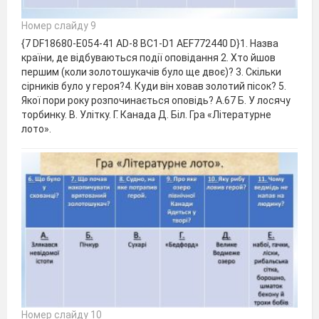
Номер слайду 9
{7 DF18680-E054-41 AD-8 BC1-D1 AEF772440 D}1. Назва
країни, де відбуваються події оповідання 2. Хто йшов
першим (коли золотошукачів було ще двоє)? 3. Скільки
сірників було у героя?4. Куди він ховав золотий пісок? 5.
Якої пори року розпочинається оповідь? А.67 Б. У лосячу
торбинку. В. Улітку. Г. Канада Д. Біл. Гра «Літературне
лото».
Номер слайду 10