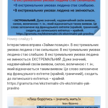
Номер слайду 6
Інтерактивна вправа «Займи позицію». В екстремальних
умовах людина стає сильнішою. В екстремальних умовах
людина стає слабшою. В екстремальних умовах людина
не змінюється. ЕКСТРЕМАЛЬНИЙ. Дуже значний,
надзвичайний своїм виявом, силою, величиною і т. ін.;
який відзначається таким виявом. Це слово запозичене
від французького extreme (крайній, граничний), сходить
до латинського extremus – крайній.
https://gramota.me/ekstremalni-chi-ekstrimalni-yak-
pravilno