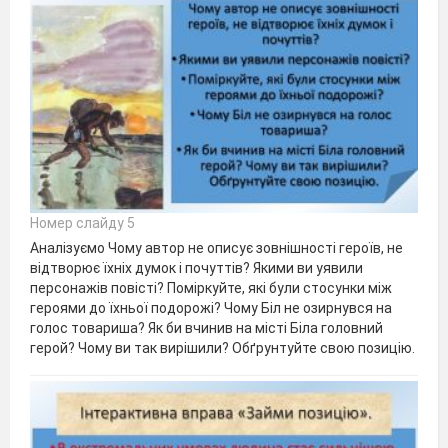
Номер слайду 5
Аналізуємо Чому автор не описує зовнішності героїв, не
відтворює їхніх думок і почуттів? Якими ви уявили
персонажів повісті? Поміркуйте, які були стосунки між
героями до їхньої подорожі? Чому Біл не озирнувся на
голос товариша? Як би вчинив на місті Біла головний
герой? Чому ви так вирішили? Обґрунтуйте свою позицію.