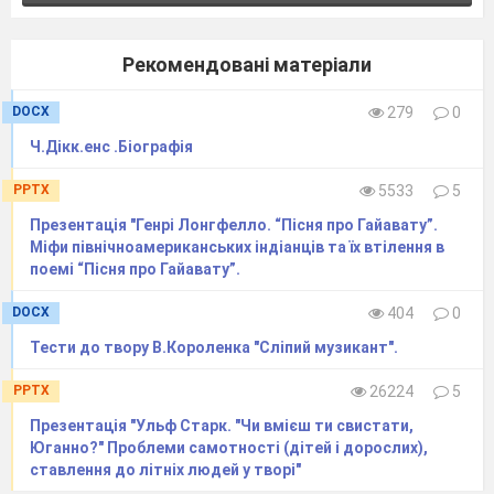
Рекомендовані матеріали
DOCX
279
0
Ч.Дікк.енс .Біографія
PPTX
5533
5
Презентація "Генрі Лонгфелло. “Пісня про Гайавату”.
Міфи північноамериканських індіанців та їх втілення в
поемі “Пісня про Гайавату”.
DOCX
404
0
Тести до твору В.Короленка "Сліпий музикант".
PPTX
26224
5
Презентація "Ульф Старк. "Чи вмієш ти свистати,
Юганно?" Проблеми самотності (дітей і дорослих),
ставлення до літніх людей у творі"