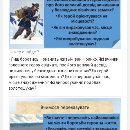
Номер слайду 7
«Лиш боротись – значить жить!» Іван Франко. Які вчинки
головного героя свідчать про його великий досвід
виживання у безлюдних північних землях? Як герой
орієнтувався на місцевості? Як він вираховував час,
місце знаходження? Які випробування подолав
золотошукач?