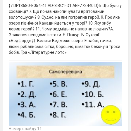
{7 DF18680-E054-41 AD-8 BC1-D1 AEF772440 D}6. Що було у
схованці? 7. Що почав накопичувати врятований
золотошукач? 8. Судно, на яке потрапив герой. 9. Про яке
озеро північної Канади йдеться у творі? 10. Яку рибу
ловив герой? 11. Чому ведмідь не напав на людину?А.
Злякався невідомої істоти. Б. Пічкур. В. СухаріГ.
«Бедфорд» Д. Велике Ведмеже озеро. Е.набої, гачки,
ліски, рибальська сітка, борошно, шматок бекону й трохи
бобів. Гра «Літературне лото».
Номер слайду 11