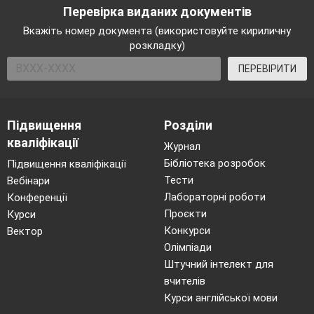
Перевірка виданих документів
Вкажіть номер документа (використовуйте кириличну
розкладку)
ПЕРЕВІРИТИ
Підвищення
Розділи
кваліфікації
Журнал
Бібліотека розробок
Підвищення кваліфікації
Тести
Вебінари
Лабораторні роботи
Конференції
Проєкти
Курси
Конкурси
Вектор
Олімпіади
Штучний інтелект для
вчителів
Курси англійської мови