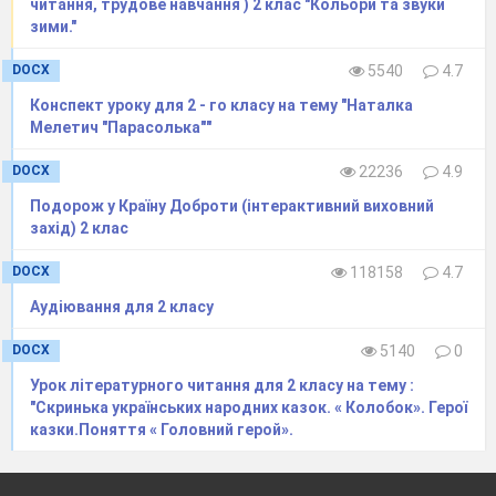
читання, трудове навчання ) 2 клас "Кольори та звуки
зими."
DOCX
5540
4.7
Конспект уроку для 2 - го класу на тему "Наталка
Мелетич "Парасолька""
DOCX
22236
4.9
Подорож у Країну Доброти (інтерактивний виховний
захід) 2 клас
DOCX
118158
4.7
Аудіювання для 2 класу
DOCX
5140
0
Урок літературного читання для 2 класу на тему :
"Скринька українських народних казок. « Колобок». Герої
казки.Поняття « Головний герой».