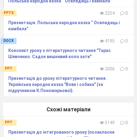
Польська народна казка “ Оселедець і камбала”
PPTX
2254
0
Презентація. Польська народна казка “ Оселедець і
камбала”
DOCX
4195
0
Конспект уроку з літературного читання "Тарас
Шевченко. Садок вишневий коло хати"
PPT
2006
0
Презентація до уроку літературного читання.
Українська народна казка "Вовк і собака" (за
підручником К.Пономарьової).
Схожі матеріали
PPT
5149
0
Презентація до інтегрованого уроку (позакласне