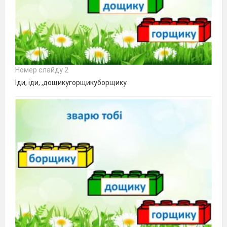
Номер слайду 2
Іди, іди, ,дощикугорщикуборщику