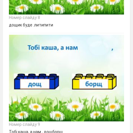
Номер слайду 8
дощик буде .литипити
Номер слайду 9
Тобі каша, а нам , дощборщ