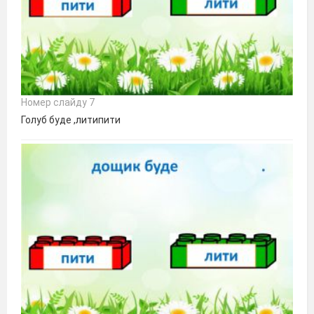
Номер слайду 7
Голуб буде ,литипити