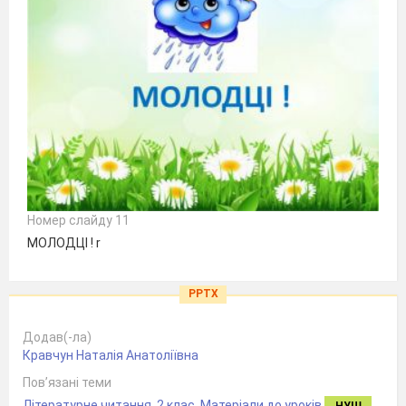
Номер слайду 11
МОЛОДЦІ ! r
PPTX
Додав(-ла)
Кравчун Наталія Анатоліївна
Пов’язані теми
Літературне читання
,
2 клас
,
Матеріали до уроків