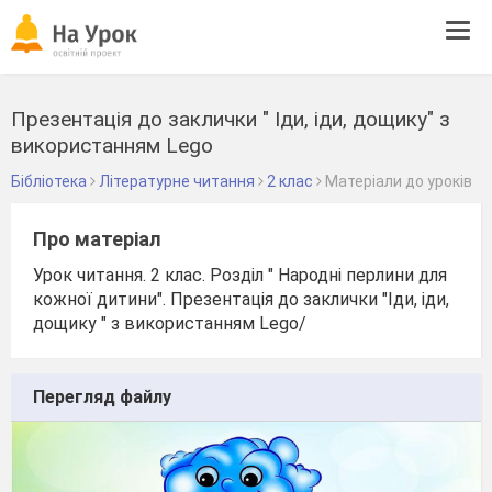
Tog
navi
Презентація до заклички " Іди, іди, дощику" з
використанням Lego
Бібліотека
Літературне читання
2 клас
Матеріали до уроків
Про матеріал
Урок читання. 2 клас. Розділ " Народні перлини для
кожної дитини". Презентація до заклички "Іди, іди,
дощику " з використанням Lego/
Перегляд файлу