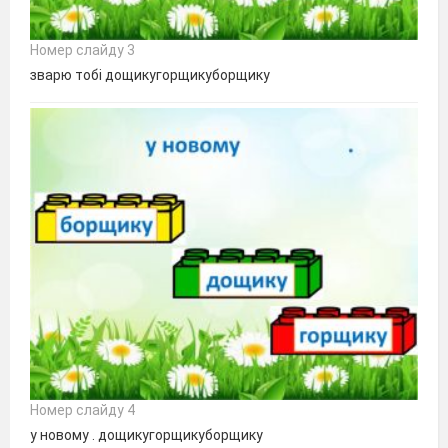
Номер слайду 3
зварю тобі дощикугорщикуборщику
Номер слайду 4
у новому . дощикугорщикуборщику