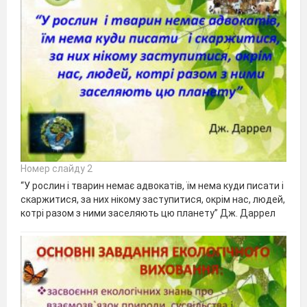
Номер слайду 2
“У рослин і тварин немає адвокатів, їм нема куди писати і
скаржитися, за них нікому заступитися, окрім нас, людей,
котрі разом з ними заселяють цю планету” Дж. Даррел