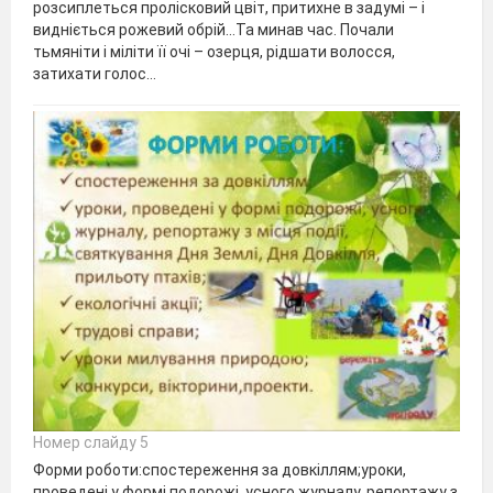
розсиплеться пролісковий цвіт, притихне в задумі – і
видніється рожевий обрій…Та минав час. Почали
тьмяніти і міліти її очі – озерця, рідшати волосся,
затихати голос…
Номер слайду 5
Форми роботи:спостереження за довкіллям;уроки,
проведені у формі подорожі, усного журналу, репортажу з