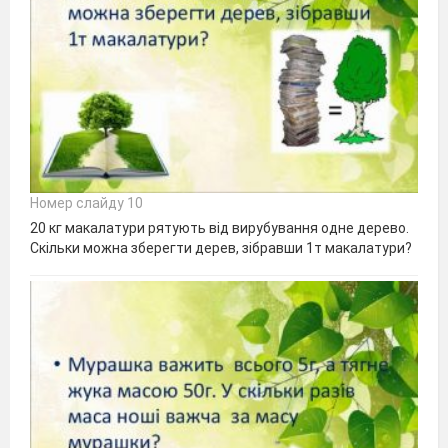
Номер слайду 10
20 кг макалатури рятують від вирубування одне дерево.
Скільки можна зберегти дерев, зібравши 1т макалатури?