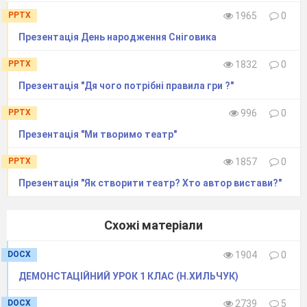
PPTX
1965
0
Презентація День народження Сніговика
PPTX
1832
0
Презентація "Дя чого потрібні правила гри ?"
PPTX
996
0
Презентація "Ми творимо театр"
PPTX
1857
0
Презентація "Як створити театр? Хто автор вистави?"
Схожі матеріали
DOCX
1904
0
ДЕМОНСТАЦІЙНИЙ УРОК 1 КЛАС (Н.ХИЛЬЧУК)
DOCX
2739
5