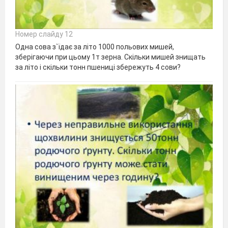
Номер слайду 12
Одна сова з`їдає за літо 1000 польових мишей,
зберігаючи при цьому 1т зерна. Скільки мишей знищать
за літо і скільки тонн пшениці збережуть 4 сови?