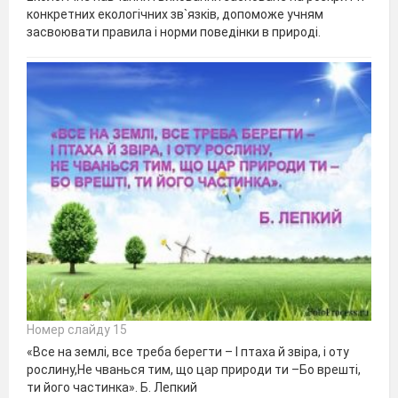
конкретних екологічних зв`язків, допоможе учням
засвоювати правила і норми поведінки в природі.
Номер слайду 15
«Все на землі, все треба берегти – І птаха й звіра, і оту
рослину,Не чванься тим, що цар природи ти –Бо врешті,
ти його частинка». Б. Лепкий