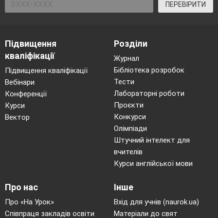
ПЕРЕВІРИТИ
Підвищення
Розділи
кваліфікації
Журнал
Бібліотека розробок
Підвищення кваліфікації
Тести
Вебінари
Лабораторні роботи
Конференції
Проєкти
Курси
Конкурси
Вектор
Олімпіади
Штучний інтелект для
вчителів
Курси англійської мови
Про нас
Інше
Про «На Урок»
Вхід для учнів (naurok.ua)
Співпраця закладів освіти
Матеріали до свят