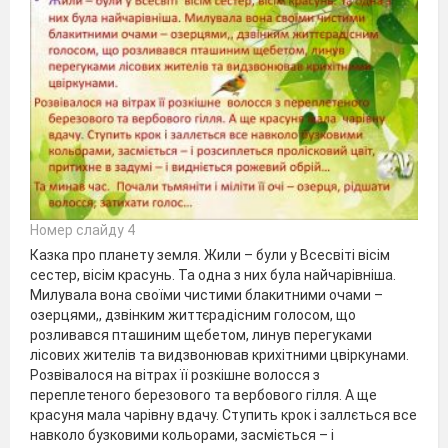
Номер слайду 4
Казка про планету земля. Жили – були у Всесвіті вісім
сестер, вісім красунь. Та одна з них була найчарівніша.
Милувала вона своїми чистими блакитними очами –
озерцями,, дзвінким життєрадісним голосом, що
розливався пташиним щебетом, линув перегуками
лісових жителів та видзвонював крихітними цвіркунами.
Розвівалося на вітрах її розкішне волосся з
переплетеного березового та вербового гілля. А ще
красуня мала чарівну вдачу. Ступить крок і заллється все
навколо бузковими кольорами, засміється – і