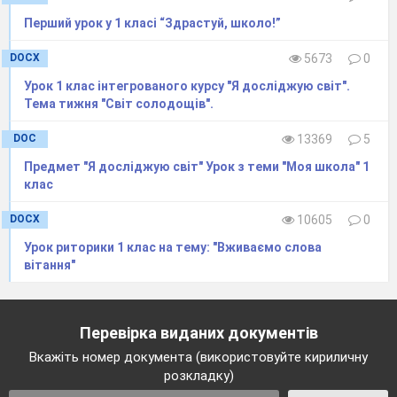
Перший урок у 1 класі “Здрастуй, школо!”
DOCX
5673
0
Урок 1 клас інтегрованого курсу "Я досліджую світ".
Тема тижня "Світ солодощів".
DOC
13369
5
Предмет "Я досліджую світ" Урок з теми "Моя школа" 1
клас
DOCX
10605
0
Урок риторики 1 клас на тему: "Вживаємо слова
вітання"
Перевірка виданих документів
Вкажіть номер документа (використовуйте кириличну
розкладку)