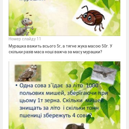
Номер слайду 11
Мурашка важить всього 5г, а тягне жука масою 50г. У
скільки разів маса ноші важча за масу мурашки?