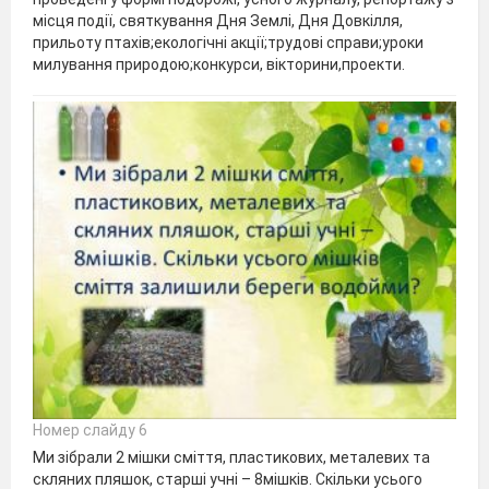
місця події, святкування Дня Землі, Дня Довкілля,
прильоту птахів;екологічні акції;трудові справи;уроки
милування природою;конкурси, вікторини,проекти.
Номер слайду 6
Ми зібрали 2 мішки сміття, пластикових, металевих та
скляних пляшок, старші учні – 8мішків. Скільки усього