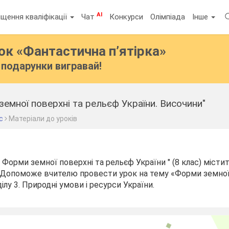
AI
щення кваліфікації
Чат
Конкурси
Олімпіада
Інше
бок
«Фантастична п’ятірка»
подарунки вигравай!
земної поверхні та рельєф України. Височини"
с
Матеріали до уроків
" Форми земної поверхні та рельєф України " (8 клас) міст
. Допоможе вчителю провести урок на тему «Форми земної
ілу 3. Природні умови і ресурси України.