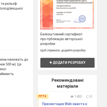
і та рельєф
Володіївецької
Безкоштовний сертифікат
про публікацію авторської
розробки
Щоб отримати, додайте розробку
раїни належать до
ДОДАТИ РОЗРОБКУ
іж 500 м). Це
зної
 займають
Рекомендовані
матеріали
PPTX
1480
0
Презентация Web-квеста к