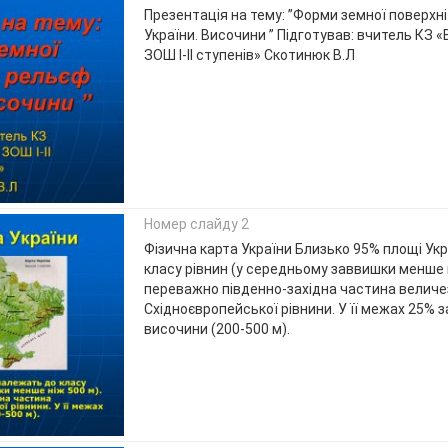
Презентація на тему: ”Форми земної поверхн
України. Височини ” Підготував: вчитель КЗ «
ЗОШ І-ІІ ступенів» Скотинюк В.Л
Номер слайду 2
Фізична карта України Близько 95% площі Ук
класу рівнин (у середньому заввишки менше н
переважно південно-західна частина величе
Східноєвропейської рівнини. У її межах 25%
височини (200-500 м).