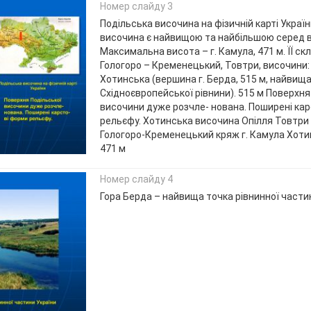
Номер слайду 3
Подільська височина на фізичній карті Украї
височина є найвищою та найбільшою серед 
Максимальна висота – г. Камула, 471 м. ЇЇ ск
Гологоро – Кременецький, Товтри, височини:
Хотинська (вершина г. Берда, 515 м, найвищ
Східноєвропейської рівнини). 515 м Поверхня
височини дуже розчле- нована. Поширені кар
рельєфу. Хотинська височина Опілля Товтри 
Гологоро-Кременецький кряж г. Камула Хот
471 м
Номер слайду 4
Гора Берда – найвища точка рівнинної части