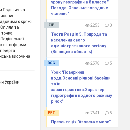
уроку географии в 8 классе "
Погода. Опасные погодные
ни Подільська
явления"
височин.
ладовими є кряжі:
ZIP
2253
0
 Опілля та
а точка
Тести Розділ 5. Природа та
 Подільської
населення свого
сто- ві форми
адміністративного регіону
г. Берта
(Вінницька область)
инська височина
DOC
2578
5
Урок "Поверхневі
води.Основні річкові басейни
ни України
та їх
характеристика.Характер
гідрографії й водного режиму
річок"
PPT
7641
5
Презентація "Азовське море"