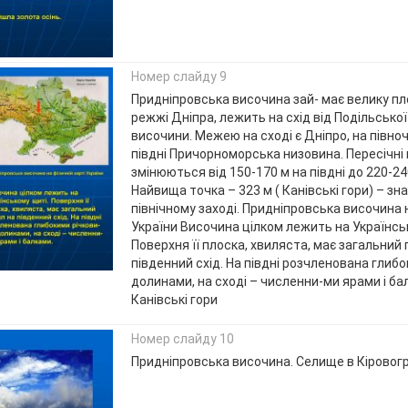
Номер слайду 9
Придніпровська височина зай- має велику п
режжі Дніпра, лежить на схід від Подільсько
височини. Межею на сході є Дніпро, на півночі
півдні Причорноморська низовина. Пересічні
змінюються від 150-170 м на півдні до 220-240
Найвища точка – 323 м ( Канівські гори) – з
північному заході. Придніпровська височина н
України Височина цілком лежить на Українсь
Поверхня її плоска, хвиляста, має загальний 
південний схід. На півдні розчленована глиб
долинами, на сході – численни-ми ярами і ба
Канівські гори
Номер слайду 10
Придніпровська височина. Селище в Кіровогр