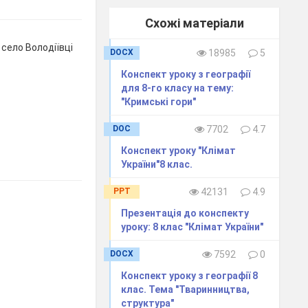
Схожі матеріали
село Володіївці
DOCX
18985
5
Конспект уроку з географії
для 8-го класу на тему:
"Кримські гори"
DOC
7702
4.7
Конспект уроку "Клімат
України"8 клас.
PPT
42131
4.9
Презентація до конспекту
уроку: 8 клас "Клімат України"
DOCX
7592
0
Конспект уроку з географії 8
клас. Тема "Тваринництва,
структура"