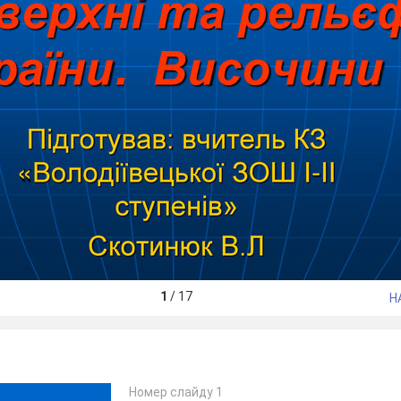
1
/
17
Н
Номер слайду 1