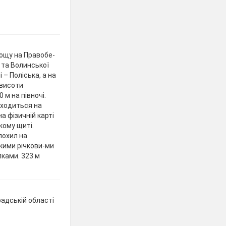
лощу на Правобе-
ї та Волинської
 – Поліська, а на
 висоти
 м на півночі.
находиться на
а фізичній карті
кому щиті.
похил на
окими річкови-ми
лками. 323 м
адській області