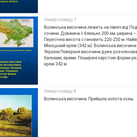
Номер слайду 7
Волинська височина лежить на північ від Под
сочини. Довжина її близько 200 км, ширина – 
Пересічна висота становить 220-250 м. Най
Мізоцький кряж (342 м). Волинська височина 
України Поверхня височини дуже розчленов
балками, ярами. Поширені карстові форми ре
кряж 342 м
Номер слайду 8
Волинська височина. Прийшла золота осінь.