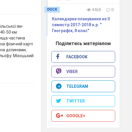
DOCX
4468
0
Календарне планування на ІІ
семестр 2017-2018 н.р. "
ільської ви-
Географія, 8 клас"
40-50 км.
вища частина
Поділитись матеріалом
на фізичній карті
ана долинами,
льєфу. Мізоцький
FACEBOOK
VIBER
TELEGRAM
TWITTER
GOOGLE+