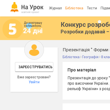
Журнал
Бібліотека
Тести
Підви
Конкурс розро
До розіграшу
залишилось:
24 дні
Розробки додавай – 
Презентація " Форми 
Бібліотека
Географія
8 кла
ЗАРЕЄСТРУВАТИСЬ
Про матеріал
Вже зареєстровані?
Презентація до уроку 
Увійти
про височини України
рельєф України» з розд