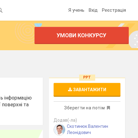
Я учень
Вхід
Реєстрація
УМОВИ КОНКУРСУ
PPT
ЗАВАНТАЖИТИ
ить інформацію
 поверхні та
Зберегти на потім
Додав(-ла)
Скотинюк Валентин
Леонідович