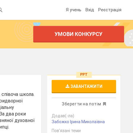
Я учень
Вхід
Реєстрація
УМОВИ КОНКУРСУ
PPT
ЗАВАНТАЖИТИ
а співоча школа.
Придворної
Зберегти на потім
ціальну
За два роки
Додав(-ла)
зняної духовної
Забожко Ірина Миколаївна
ипці.
Пов’язані теми