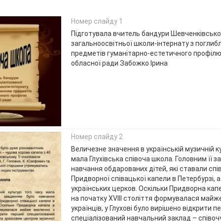
Номер слайду 1
Підготувала вчитель бандури Шевченківської
загальноосвітньої школи-інтернату з погли
предметів гуманітарно-естетичного профілю
обласної ради Забожко Ірина
Номер слайду 2
Величезне значення в українській музичній к
мала Глухівська співоча школа. Головним її 
навчання обдарованих дітей, які ставали сп
Придворної співацької капели в Петербурзі, 
українських церков. Оскільки Придворна капе
на початку ХVІІІ століття формувалася майж
українців, у Глухові було вирішено відкрити 
спеціалізований навчальний заклад – співоч