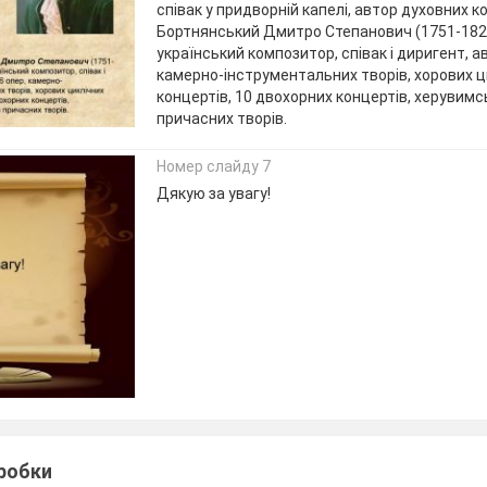
співак у придворній капелі, автор духовних к
Бортнянський Дмитро Степанович (1751-1825
український композитор, співак і диригент, а
камерно-інструментальних творів, хорових ц
концертів, 10 двохорних концертів, херувимс
причасних творів.
Номер слайду 7
Дякую за увагу!
зробки