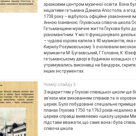
зразковим центром музичної освіти. Вона бу
ініціативи гетьмана Данила Апостола, а згод
1738 року – відбулось офіційне узаконення 
Анною Іоанівною. Глухівська співоча школа Ос
Гетьманщини музичне життя Глухова було д
різноманітним. У місті функціонувало декілька 
– чудова хорова капела з 40 музикантів, яка
Кирилу Розумовському. Її очолювали високок
музиканти М. Бугаєвський, Г. Головня, К. Юзеф
гетьманському дворі в будинках козацької 
утримувались виконавці на бандурах, скрипк
інших інструментах.
Номер слайду 3
З відкриттям у Глухові співацької школи ще б
зв’язок між вихованням співаків та їх хоров
церкві. Було побудоване спеціальне приміще
планах Глухова 1750 та 1763 років недалеко 
церкви справді виявляємо «школу церкви Мик
підстави вважати, що саме вона і була співа
співоча школа