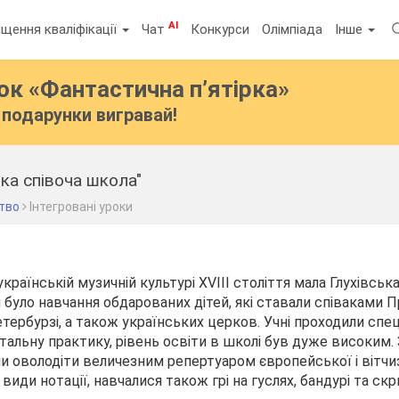
AI
щення кваліфікації
Чат
Конкурси
Олімпіада
Інше
бок
«Фантастична п’ятірка»
подарунки вигравай!
ька співоча школа"
тво
Інтегровані уроки
країнській музичній культурі ХVІІІ століття мала Глухівськ
 було навчання обдарованих дітей, які ставали співаками 
етербурзі, а також українських церков. Учні проходили спе
тальну практику, рівень освіти в школі був дуже високим. 
и оволодіти величезним репертуаром європейської і вітчи
види нотації, навчалися також грі на гуслях, бандурі та скр