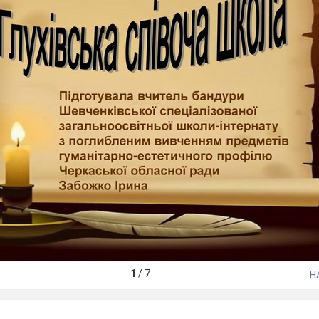
1
/
7
Н