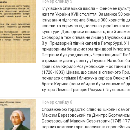
Номер слайду 5
Глухівська співацька школа – феномен куль
життя України ХVІІІ століття. За майже 50 рок
існування підготовила більше 300 хористів 
капели та сприяла піднесенню української в
культури. Дослідники вважають, що й знамен
Сковорода теж співав не лише у Глухівській сп
й у Придворній півчій капелі в Петербурзі. У 
придворним бандуристом при дворі імперат
Петрівни був уродженець Чернігівщини Г. Лю
отримав музичну освіту у Глухові. На кобзі і 
грав і сам Кирило Розумовський – останній 
(1728-1803). Цікаво, що саме зі співочого Пр
почалася стрімка і блискуча кар’єра Олексія
брата Кирила (вони обидва були синами збідн
хутора Лемеші Григорія Розума). Глухівська 
Номер слайду 6
Справжньою гордістю співочої школи і самог
Максим Березовський та Дмитро Бортнянсь
Березовський Максим Созонтович (1745-1777р
перших композиторів-класиків із європейськи