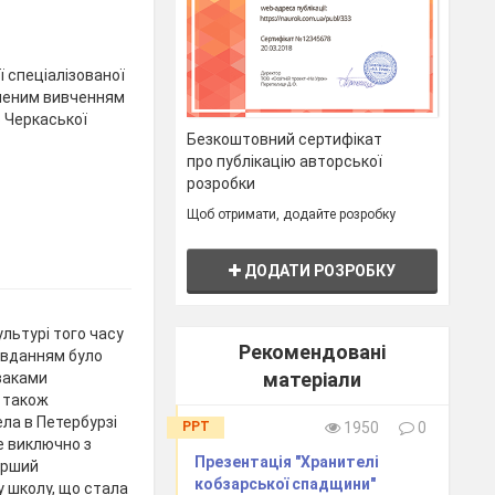
 спеціалізованої
бленим вивченням
 Черкаської
Безкоштовний сертифікат
про публікацію авторської
розробки
Щоб отримати, додайте розробку
ДОДАТИ РОЗРОБКУ
ультурі того часу
Рекомендовані
завданням було
матеріали
іваками
а також
ла в Петербурзі
PPT
1950
0
е виключно з
Презентація "Хранителі
перший
кобзарської спадщини"
у школу, що стала