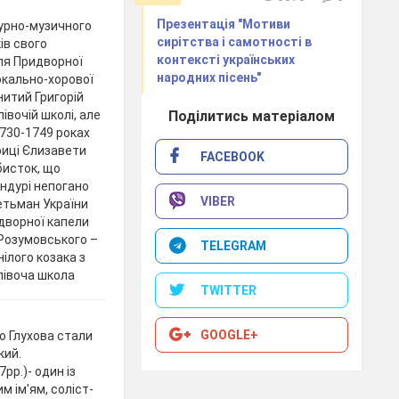
Презентація "Мотиви
турно-музичного
сирітства і самотності в
ів свого
контексті українських
для Придворної
народних пісень"
окально-хорової
итий Григорій
Поділитись матеріалом
івочій школі, але
1730-1749 роках
риці Єлизавети
FACEBOOK
бисток, що
бандурі непогано
VIBER
гетьман України
идворної капели
 Розумовського –
TELEGRAM
ілого козака з
співоча школа
TWITTER
GOOGLE+
о Глухова стали
кий.
р.)- один із
м ім'ям, соліст-