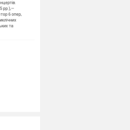
онцертів.
 рр.),—
втор 6 опер,
иклічних
ьких та