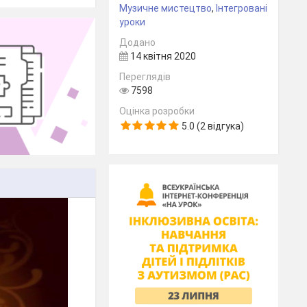
Музичне мистецтво
,
Інтегровані
уроки
Додано
14 квітня 2020
Переглядів
7598
Оцінка розробки
5.0 (2 відгука)