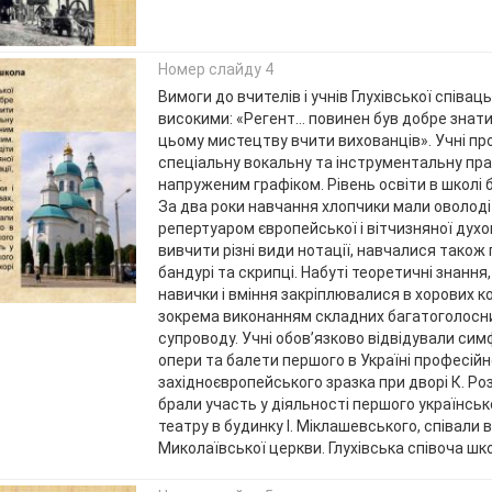
Номер слайду 4
Вимоги до вчителів і учнів Глухівської співац
високими: «Регент… повинен був добре знати 
цьому мистецтву вчити вихованців». Учні п
спеціальну вокальну та інструментальну пра
напруженим графіком. Рівень освіти в школі 
За два роки навчання хлопчики мали оволод
репертуаром європейської і вітчизняної духо
вивчити різні види нотації, навчалися також г
бандурі та скрипці. Набуті теоретичні знання
навички і вміння закріплювалися в хорових к
зокрема виконанням складних багатоголосни
супроводу. Учні обов’язково відвідували сим
опери та балети першого в Україні професійн
західноєвропейського зразка при дворі К. Ро
брали участь у діяльності першого українсь
театру в будинку І. Міклашевського, співали в
Миколаївської церкви. Глухівська співоча шк