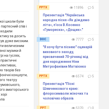
PPTX
11896
5
Презентація "Українська
народна пісня «Як діждемо
ької школи були
літа», п’єса В.Косенко
партесний спів і
«Гумореска», «Дощик»."
роходили
ктику за досить
DOC
7777
5
був дуже високим.
іти величезним
"Я хочу бути піснею" сценарій
вної музики й
виховного заходу,
рі на гуслях,
присвячений 70-річниці від
, практичні
дня народження Ніни
олективах,
Митрофанівни Матвієнко
х творів без
фонічні концерти,
PPTX
6574
5
ого театру
Презентація "Пісні
зумовського,
Шевченкового краю:
кого аматорського
флоросимволи жіночих та
 хорі
чоловічих образів
ола
PPT
5370
0