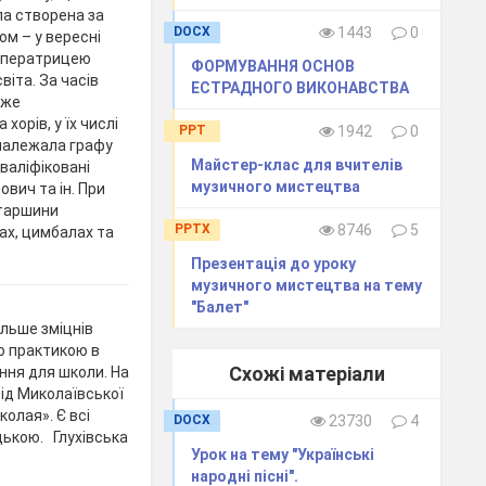
ла створена за
DOCX
1443
0
ом – у вересні
імператрицею
ФОРМУВАННЯ ОСНОВ
віта. За часів
ЕСТРАДНОГО ВИКОНАВСТВА
уже
хорів, у їх числі
PPT
1942
0
 належала графу
Майстер-клас для вчителів
валіфіковані
музичного мистецтва
ович та ін. При
старшини
PPTX
8746
5
ах, цимбалах та
Презентація до уроку
музичного мистецтва на тему
"Балет"
ільше зміцнів
ою практикою в
Схожі матеріали
ння для школи. На
від Миколаївської
олая». Є всі
DOCX
23730
4
цькою. Глухівська
Урок на тему "Українські
народні пісні".