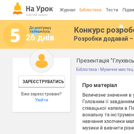
Журнал
Бібліотека
Тести
Підви
Конкурс розро
До розіграшу
залишилось:
26 днів
Розробки додавай – 
Презентація "Глухівс
Бібліотека
Музичне мистец
ЗАРЕЄСТРУВАТИСЬ
Про матеріал
Вже зареєстровані?
Величезне значення в у
Увійти
Головним її завданням
співацької капели в П
вокальну та інструмен
навчання хлопчики мал
музики й вивчити різні 