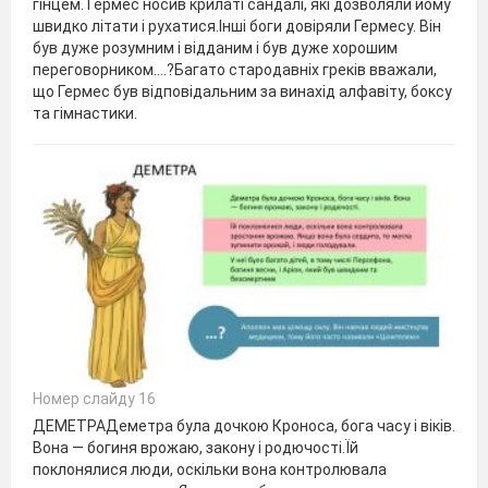
гінцем. Гермес носив крилаті сандалі, які дозволяли йому
швидко літати і рухатися.Інші боги довіряли Гермесу. Він
був дуже розумним і відданим і був дуже хорошим
переговорником.…?Багато стародавніх греків вважали,
що Гермес був відповідальним за винахід алфавіту, боксу
та гімнастики.
Номер слайду 16
ДЕМЕТРАДеметра була дочкою Кроноса, бога часу і віків.
Вона — богиня врожаю, закону і родючості.Їй
поклонялися люди, оскільки вона контролювала