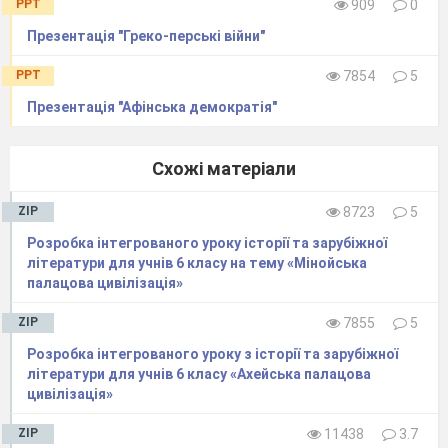
PPT
909
0
Презентація "Греко-перські війни"
PPT
7854
5
Презентація "Афінська демократія"
Схожі матеріали
ZIP
8723
5
Розробка інтегрованого уроку історії та зарубіжної
літератури для учнів 6 класу на тему «Мінойська
палацова цивілізація»
ZIP
7855
5
Розробка інтегрованого уроку з історії та зарубіжної
літератури для учнів 6 класу «Ахейська палацова
цивілізація»
ZIP
11438
3.7