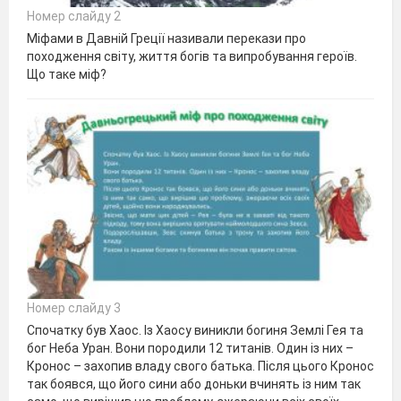
Номер слайду 2
Міфами в Давній Греції називали перекази про
походження світу, життя богів та випробування героїв.
Що таке міф?
Номер слайду 3
Спочатку був Хаос. Із Хаосу виникли богиня Землі Гея та
бог Неба Уран. Вони породили 12 титанів. Один із них –
Кронос – захопив владу свого батька. Після цього Кронос
так боявся, що його сини або доньки вчинять із ним так