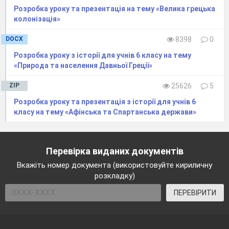
Розробка уроку та презентація на тему «Велика грецька
колонізація»
DOCX
8398
0
Розробка уроку з історії для учнів 6 класу на тему
«Природа та населення Давньої Греції»
ZIP
25626
5
Розробка уроку та презентація з історії для учнів 6
класу на тему «Афінська та Спартанська держави»
Перевірка виданих документів
Вкажіть номер документа (використовуйте кириличну
розкладку)
ПЕРЕВІРИТИ