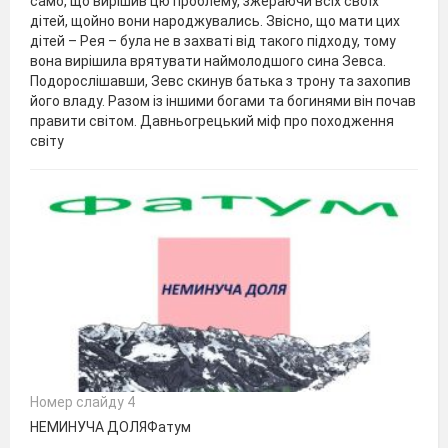
само, що вирішив цю проблему, зжераючи всіх своїх
дітей, щойно вони народжувались. Звісно, що мати цих
дітей – Рея – була не в захваті від такого підходу, тому
вона вирішила врятувати наймолодшого сина Зевса.
Подорослішавши, Зевс скинув батька з трону та захопив
його владу. Разом із іншими богами та богинями він почав
правити світом. Давньогрецький міф про походження
світу
Номер слайду 4
НЕМИНУЧА ДОЛЯФатум