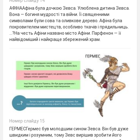
Номер слайду 14
АФІНААфіна була дочкою Зевса. Улюблена дитина Зевса.
Вона — богиня мудрості та війни. Її священними
символами були сова та оливкове дерево. Афіна була
покровителем мистецтв, особливо ткачів і прядильниць.
…?На честь Афіни названо місто Афіни. Парфенон — її
найвідоміший і найкраще збережений храм.
Номер слайду 15
ГЕРМЕСГермес був молодшим сином Зевса. Він був дуже
швидким і розумним, тому Зевс вирішив зробити його