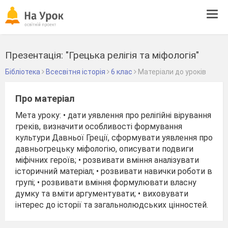
Tog
navi
Презентація: "Грецька релігія та міфологія"
Бібліотека
Всесвітня історія
6 клас
Матеріали до уроків
Про матеріал
Мета уроку: • дати уявлення про релігійні вірування
греків, визначити особливості формування
культури Давньої Греції, сформувати уявлення про
давньогрецьку міфологію, описувати подвиги
міфічних героїв; • розвивати вміння аналізувати
історичний матеріал; • розвивати навички роботи в
групі; • розвивати вміння формулювати власну
думку та вміти аргументувати; • виховувати
інтерес до історії та загальнолюдських цінностей.