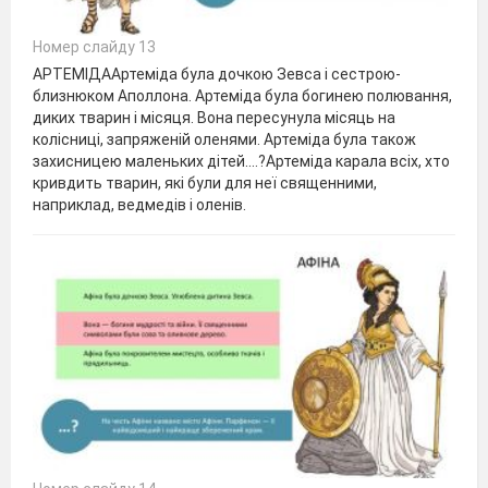
Номер слайду 13
АРТЕМІДААртеміда була дочкою Зевса і сестрою-
близнюком Аполлона. Артеміда була богинею полювання,
диких тварин і місяця. Вона пересунула місяць на
колісниці, запряженій оленями. Артеміда була також
захисницею маленьких дітей.…?Артеміда карала всіх, хто
кривдить тварин, які були для неї священними,
наприклад, ведмедів і оленів.