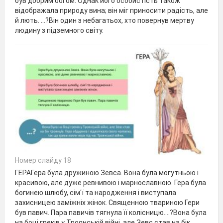
був добрим богом. Однак його особистість також
відображала природу вина; він міг приносити радість, але
й лють. …?Він один з небагатьох, хто повернув мертву
людину з підземного світу.
Номер слайду 18
ГЕРАГера була дружиною Зевса. Вона була могутньою і
красивою, але дуже ревнивою і марнославною. Гера була
богинею шлюбу, сім'ї та народження і виступала
захисницею заміжніх жінок. Священною твариною Гери
був павич. Пара павичів тягнула її колісницю.…?Вона була
на боці греків у Троянській війні, але Зевс став на бік