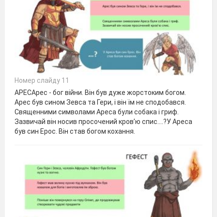
Номер слайду 11
АРЕСАрес - бог війни. Він був дуже жорстоким богом.
Арес був сином Зевса та Гери, і він їм не сподобався.
Священними символами Ареса були собака і гриф.
Зазвичай він носив просочений кров’ю спис.…?У Ареса
був син Ерос. Він став богом кохання.