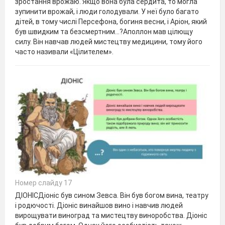
зростання врожаю. Якщо вона була сердита, то могла
зупинити врожай, і люди голодували. У неї було багато
дітей, в тому числі Персефона, богиня весни, і Аріон, який
був швидким та безсмертним…?Аполлон мав цілющу
силу. Він навчав людей мистецтву медицини, тому його
часто називали «Цілителем».
Номер слайду 17
ДІОНІСДіоніс був сином Зевса. Він був богом вина, театру
і родючості. Діоніс винайшов вино і навчив людей
вирощувати виноград та мистецтву виноробства. Діоніс