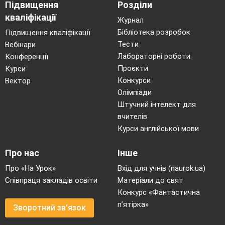
Підвищення
Розділи
кваліфікації
Журнал
Бібліотека розробок
Підвищення кваліфікації
Тести
Вебінари
Лабораторні роботи
Конференції
Проєкти
Курси
Конкурси
Вектор
Олімпіади
Штучний інтелект для
вчителів
Курси англійської мови
Про нас
Інше
Про «На Урок»
Вхід для учнів (naurok.ua)
Співпраця закладів освіти
Матеріали до свят
Конкурс «Фантастична
п’ятірка»
Зворотний зв'язок