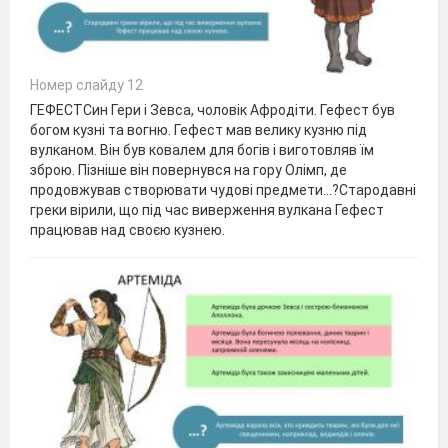
Номер слайду 12
ГЕФЕСТСин Гери і Зевса, чоловік Афродіти. Гефест був
богом кузні та вогню. Гефест мав велику кузню під
вулканом. Він був ковалем для богів і виготовляв їм
зброю. Пізніше він повернувся на гору Олімп, де
продовжував створювати чудові предмети…?Стародавні
греки вірили, що під час виверження вулкана Гефест
працював над своєю кузнею.