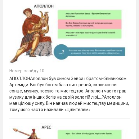
Номер слайду 10
АПОЛЛОНАполлон був сином Зевса і братом-близнюком
Артеміди. Він був богом багатьох речей, включаючи
сонце, музику, поезію та мистецтво. Аполлон часто грав
музику для інших богів на своїй золотій лірі.…?Аполлон
мав цілющу силу. Він навчав людей мистецтву медицини,
тому його часто називали «Цілителем».