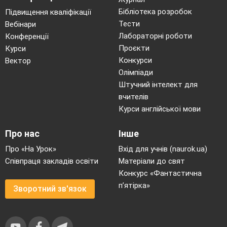
Бібліотека розробок
Підвищення кваліфікації
Тести
Вебінари
Лабораторні роботи
Конференції
Проєкти
Курси
Конкурси
Вектор
Олімпіади
Штучний інтелект для
вчителів
Курси англійської мови
Про нас
Інше
Про «На Урок»
Вхід для учнів (naurok.ua)
Співпраця закладів освіти
Матеріали до свят
Конкурс «Фантастична
п’ятірка»
Зворотний зв'язок