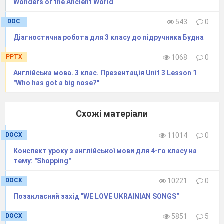
Wonders of the Ancient World
DOC
543
0
Діагностична робота для 3 класу до підручника Будна
PPTX
1068
0
Англійська мова. 3 клас. Презентація Unit 3 Lesson 1
"Who has got a big nose?"
Схожі матеріали
DOCX
11014
0
Конспект уроку з англійської мови для 4-го класу на
тему: "Shopping"
DOCX
10221
0
Позакласний захід "WE LOVE UKRAINIAN SONGS"
DOCX
5851
5