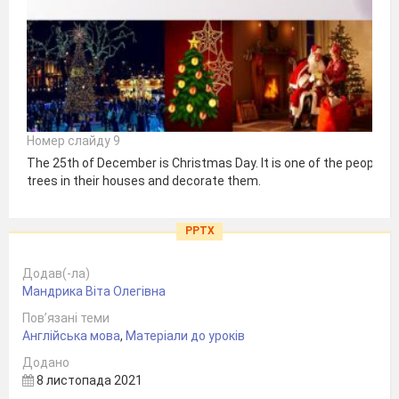
Номер слайду 9
The 25th of December is Christmas Day. It is one of the people's 
trees in their houses and decorate them.
PPTX
Додав(-ла)
Мандрика Віта Олегівна
Пов’язані теми
Англійська мова
,
Матеріали до уроків
Додано
8 листопада 2021