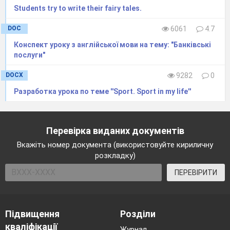
Students try to write their fairy tales.
DOC
6061
4.7
Конспект уроку з англійської мови на тему: "Банківські
послуги"
DOCX
9282
0
Разработка урока по теме ''Sport. Sport in my life''
Перевірка виданих документів
Вкажіть номер документа (використовуйте кириличну
розкладку)
ПЕРЕВІРИТИ
Підвищення
Розділи
кваліфікації
Журнал