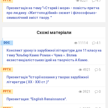
PPTX
8221
4.7
Презентація на тему "«Старий і море» - повість-притча
про людину. «Життєподібний» сюжет і філософсько-
символічний зміст твору. "
Схожі матеріали
DOC
11114
4.1
Конспект уроку із зарубіжної літератури для 11 класу на
тему "Альбер Камю Роман « Чума ». Вплив
екзистенціалістських ідей на творчість А Камю.
PPTX
4921
5
Презентація "Історії кохання у творах зарубіжної
літератури ( ХХ - ХХІ ст.)"
PPTX
3921
0
Презентация :"English Renaissance".