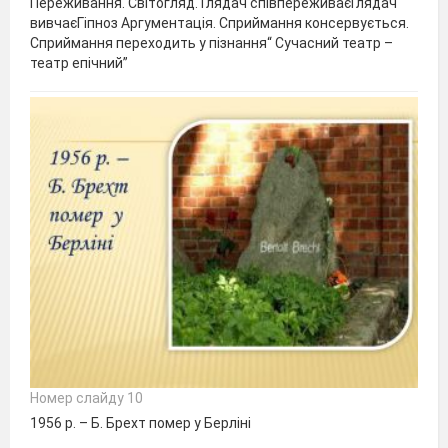
Переживання. Світогляд. Глядач співпереживаєГлядач
вивчаєГіпноз Аргументація. Сприймання консервується.
Сприймання переходить у пізнання“ Сучасний театр –
театр епічний”
Номер слайду 10
1956 р. – Б. Брехт помер у Берліні