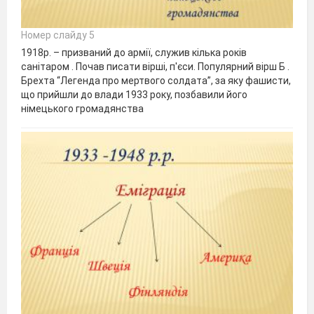
Номер слайду 5
1918р. – призваний до армії, служив кілька років
санітаром . Почав писати вірші, п'єси. Популярний вірш Б .
Брехта “Легенда про мертвого солдата”, за яку фашисти,
що прийшли до влади 1933 року, позбавили його
німецького громадянства