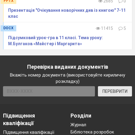
PPTX
2685
0
Презентація "Очікування новорічних див із книгою" 7-11
клас
DOCX
11415
5
Підсумковий урок-гра в 11 класі. Тема уроку:
М.Булгаков «Майстер і Маргарита»
Перевірка виданих документів
Вкажіть номер документа (використовуйте кириличну
розкладку)
ПЕРЕВІРИТИ
Підвищення
Розділи
кваліфікації
Журнал
Бібліотека розробок
Підвищення кваліфікації