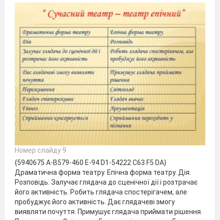
Номер слайду 9
{5940675 A-B579-460 E-94 D1-54222 C63 F5 DA}
Драматична форма театру. Епічна форма театру. Дія.
Розповідь. Залучає глядача до сценічної дії і розтрачає
його активність. Робить глядача спостерігачем, але
пробуджує його активність. Дає глядачеві змогу
виявляти почуття. Примушує глядача приймати рішення.