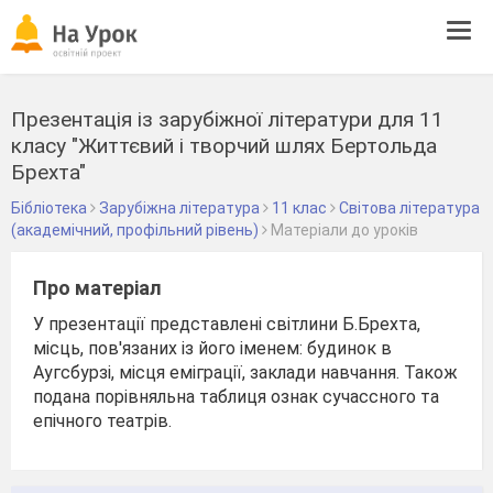
Tog
navi
Презентація із зарубіжної літератури для 11
класу "Життєвий і творчий шлях Бертольда
Брехта"
Бібліотека
Зарубіжна література
11 клас
Світова література
(академічний, профільний рівень)
Матеріали до уроків
Про матеріал
У презентації представлені світлини Б.Брехта,
місць, пов'язаних із його іменем: будинок в
Аугсбурзі, місця еміграції, заклади навчання. Також
подана порівняльна таблиця ознак сучассного та
епічного театрів.