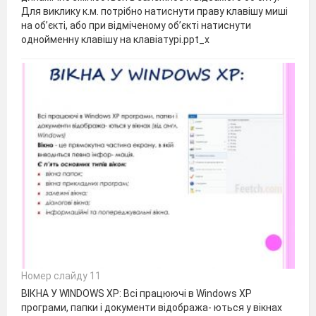
Для виклику к.м. потрібно натиснути праву клавішу миші
на об’єкті, або при відміченому об’єкті натиснути
однойменну клавішу на клавіатурі.ppt_x
Номер слайду 11
ВІКНА У WINDOWS XP: Всі працюючі в Windows XP
програми, папки і документи відобража- ються у вікнах