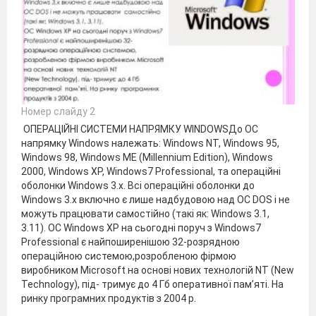
Номер слайду 2
ОПЕРАЦІЙНІ СИСТЕМИ НАПРЯМКУ WINDOWSДо ОС
напрямку Windows належать: Windows NT, Windows 95,
Windows 98, Windows ME (Millennium Edition), Windows
2000, Windows XP, Windows7 Professional, та операційні
оболонки Windows 3.х. Всі операційні оболонки до
Windows 3.х включно є лише надбудовою над ОС DOS і не
можуть працювати самостійно (такі як: Windows 3.1,
3.11). ОС Windows XP на сьогодні поруч з Windows7
Professional є найпоширенішою 32-розрядною
операційною системою,розробленою фірмою
виробником Microsoft на основі нових технологій NT (New
Technology), під- тримує до 4 Гб оперативної пам’яті. На
ринку програмних продуктів з 2004 р.