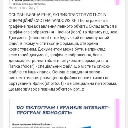
Номер слайду 9
ОСНОВНІ ВИЗНАЧЕННЯ, ЯКІ ВИКОРИСТОВУЮТЬСЯ В
ОПЕРАЦІЙНІЙ СИСТЕМІ WINDOWS XP: Піктограма - це
графічне представлення певного об’єкту. Складається з
графічного зображення – іконки (icon) та підпису під нею.
Документ (document) - це будь-який невиконуваний
файл, в якому міститься інформація, створена
користувачем. Документом може бути, наприклад,
текстовий документ, графічне зображення, база
даних,електронна таблиця, звукова інформація і т.д.
Папка (folder) - спеціальний файл, що містить список
файлів та інших папок. Основне завдання папок -
систематизація розміщення файлів певних типів і їх
сортування. Ярлик (shortcut) - це спеціальна піктограма,
що має зв’язок з певним об’єктом.ppt_x