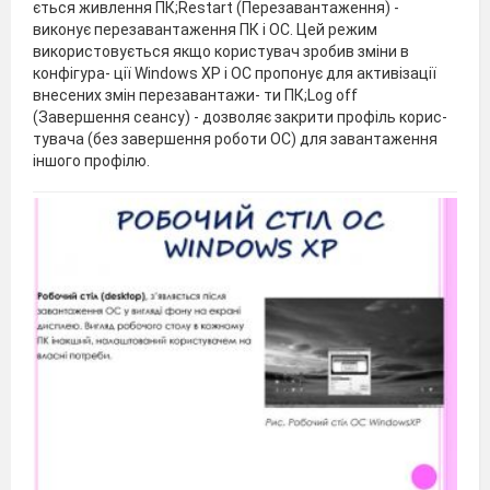
ється живлення ПК;Restart (Перезавантаження) -
виконує перезавантаження ПК і ОС. Цей режим
використовується якщо користувач зробив зміни в
конфігура- ції Windows XP і ОС пропонує для активізації
внесених змін перезавантажи- ти ПК;Log off
(Завершення сеансу) - дозволяє закрити профіль корис-
тувача (без завершення роботи ОС) для завантаження
іншого профілю.