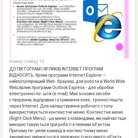
Номер слайду 10
ДО ПІКТОГРАМ І ЯРЛИКІВ INTERNET-ПРОГРАМ
ВІДНОСЯТЬ: Ярлик програми Internet Explorer –
найпопулярніший Web- браузер, для роботи в World Wide
Web;ярлик програми Outlook Express - для обробки
електронної по- шти (e-mail). Має основні засоби:
створення, відправки і отримання елек- тронної пошти
через Internet. Для налаштування робочого столу
використовується контекстне меню. Контекстне меню
(Right-Click Menu) - це меню з командами, які найчастіше
використовуються при роботі з певним об’єктом.
Причому пе- релік команд в контекстному меню
динамічно змінюється в залежності відсамого об’єкту.