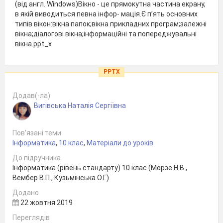
(від англ. Windows)Вікно - це прямокутна частина екрану,
в якій виводиться певна інфор- мація.Є п’ять основних
типів вікон:вікна папок;вікна прикладних програм;залежні
вікна;діалогові вікна;інформаційні та попереджувальні
вікна.ppt_x
PPTX
Додав(-ла)
Вигівська Наталія Сергіївна
Пов’язані теми
Інформатика
,
10 клас
,
Матеріали до уроків
До підручника
Інформатика (рівень стандарту) 10 клас (Морзе Н.В.,
Вембер В.П., Кузьмінська О.Г.)
Додано
22 жовтня 2019
Переглядів