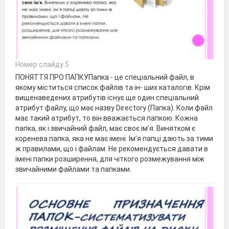
Номер слайду 5
ПОНЯТТЯ ПРО ПАПКУПапка - це спеціальний файл, в
якому міститься список файлів та ін- ших каталогів. Крім
вищенаведених атрибутів існує ще один спеціальний
атрибут файлу, що має назву Directory (Папка). Коли файл
має такий атрибут, то він вважається папкою. Кожна
папка, як і звичайний файл, має своє ім’я. Винятком є
коренева папка, яка не має імені. Ім’я папці дають за тими
ж правилами, що і файлам. Не рекомендується давати в
імені папки розширення, для чіткого розмежування між
звичайними файлами та папками.