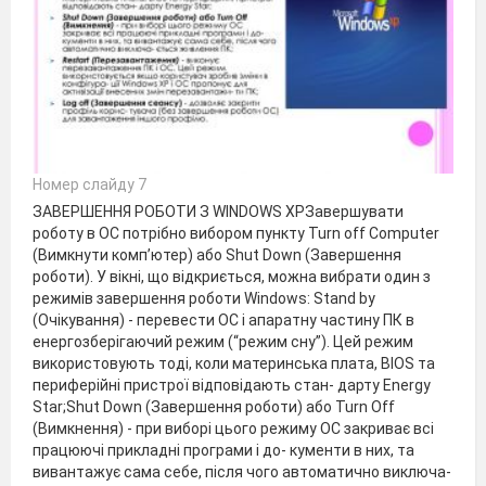
Номер слайду 7
ЗАВЕРШЕННЯ РОБОТИ З WINDOWS XPЗавершувати
роботу в ОС потрібно вибором пункту Turn off Computer
(Вимкнути комп’ютер) або Shut Down (Завершення
роботи). У вікні, що відкриється, можна вибрати один з
режимів завершення роботи Windows: Stand by
(Очікування) - перевести ОС і апаратну частину ПК в
енергозберігаючий режим (“режим сну”). Цей режим
використовують тоді, коли материнська плата, BIOS та
периферійні пристрої відповідають стан- дарту Energy
Star;Shut Down (Завершення роботи) або Turn Off
(Вимкнення) - при виборі цього режиму ОС закриває всі
працюючі прикладні програми і до- кументи в них, та
вивантажує сама себе, після чого автоматично виключа-