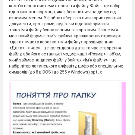
комп’ютерної системи є поняття файлу. Файл - це набір
однотипної інформації, яка зберігається на диску під
окремим іменем. У файлах зберігаються користувацькі
документи, про- грами, аудіо- чи відеоінформація,
тощо.Ім’я файлу буває повним та коротким. Повне ім’я
має такий формат:<ім’я файлу>.<розширення><розмір>
<дата> <час>а коротке:<ім’я файлу>.<розширення>
<Дата> і < час> - це календарна дата та час створення
файлу, або його останньої модифікації.<Розмір> - об’єм,
який займає на диску файл у байтах.<Ім’я файлу> - це
набір літер латинського алфавіту, цифр або спеціальних
символів (до 8 в DOS і до 255 у Windows).ppt_x