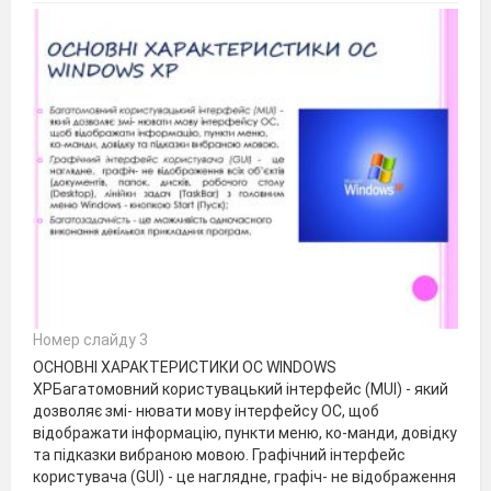
Номер слайду 3
ОСНОВНІ ХАРАКТЕРИСТИКИ ОС WINDOWS
XPБагатомовний користувацький інтерфейс (MUI) - який
дозволяє змі- нювати мову інтерфейсу ОС, щоб
відображати інформацію, пункти меню, ко-манди, довідку
та підказки вибраною мовою. Графічний інтерфейс
користувача (GUI) - це наглядне, графіч- не відображення