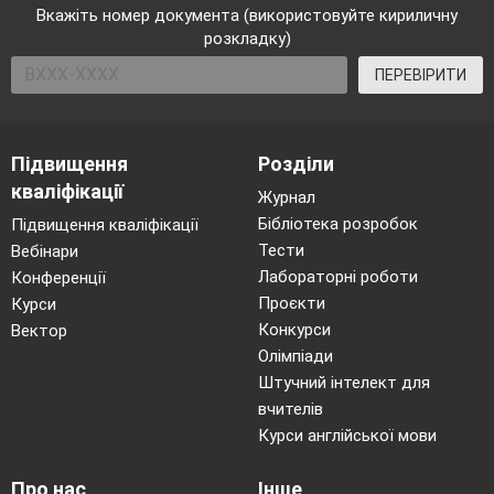
Вкажіть номер документа (використовуйте кириличну
розкладку)
ПЕРЕВІРИТИ
Підвищення
Розділи
кваліфікації
Журнал
Бібліотека розробок
Підвищення кваліфікації
Тести
Вебінари
Лабораторні роботи
Конференції
Проєкти
Курси
Конкурси
Вектор
Олімпіади
Штучний інтелект для
вчителів
Курси англійської мови
Про нас
Інше