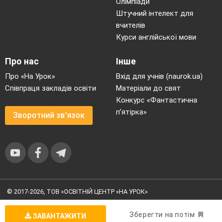
Олімпіади
Штучний інтелект для
вчителів
Курси англійської мови
Про нас
Інше
Про «На Урок»
Вхід для учнів (naurok.ua)
Співпраця закладів освіти
Матеріали до свят
Конкурс «Фантастична
п’ятірка»
Зворотний зв'язок
© 2017-2026, ТОВ «ОСВІТНІЙ ЦЕНТР «НА УРОК»
Угода користувача
|
Умови користування
|
Політика
конфіденційності
Зберегти на потім
ЗАВАНТАЖИТИ