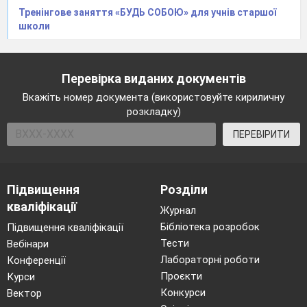
Тренінгове заняття «БУДЬ СОБОЮ» для учнів старшої
школи
Перевірка виданих документів
Вкажіть номер документа (використовуйте кириличну
розкладку)
ПЕРЕВІРИТИ
Підвищення
Розділи
кваліфікації
Журнал
Бібліотека розробок
Підвищення кваліфікації
Тести
Вебінари
Лабораторні роботи
Конференції
Проєкти
Курси
Конкурси
Вектор