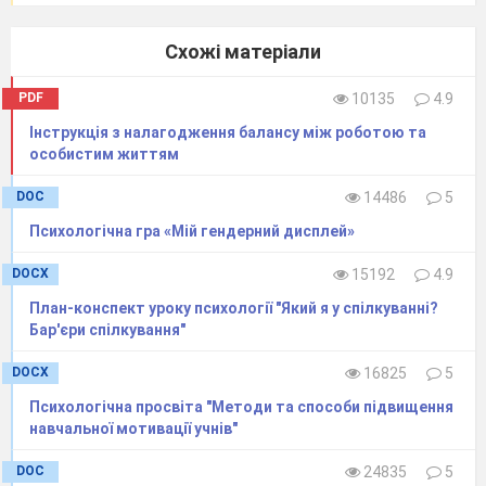
Схожі матеріали
PDF
10135
4.9
Інструкція з налагодження балансу між роботою та
особистим життям
DOC
14486
5
Психологічна гра «Мій гендерний дисплей»
DOCX
15192
4.9
План-конспект уроку психології "Який я у спілкуванні?
Бар'єри спілкування"
DOCX
16825
5
Психологічна просвіта "Методи та способи підвищення
навчальної мотивації учнів"
DOC
24835
5