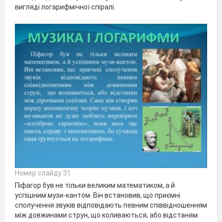
вигляді логарифмічної спіралі.
Номер слайду 31
Піфагор був не тільки великим математиком, а й
успішним музи-кантом. Він встановив, що приємні
сполучення звуків відповідають певним співвідношенням
між довжинами струн, що коливаються, або відстаням