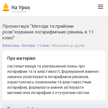
Tog
navi
Презентація "Методи та прийоми
розв"язування логарифмічних рівнянь в 11
класі"
Бібліотека
Алгебра
11 клас
Матеріали до уроків
Про матеріал
систематизація та узагальнення знань про
логарифми та їх властивості; формування вміння і
навичок розв’язувати логарифмічні рівняння,
користуючись означенням та властивостями
логарифма; формувати вміння зв"язувати
математичні логарифми з отучуючим світом.