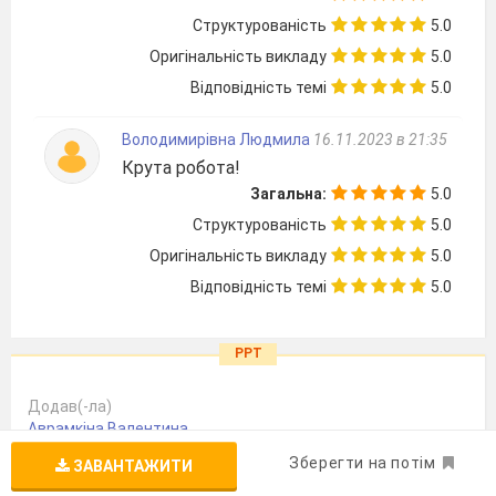
Структурованість
5.0
Оригінальність викладу
5.0
Відповідність темі
5.0
Володимирівна Людмила
16.11.2023 в 21:35
Крута робота!
Загальна:
5.0
Структурованість
5.0
Оригінальність викладу
5.0
Відповідність темі
5.0
PPT
Додав(-ла)
Аврамкіна Валентина
Пов’язані теми
Зберегти на потім
ЗАВАНТАЖИТИ
Алгебра
,
11 клас
,
Матеріали до уроків