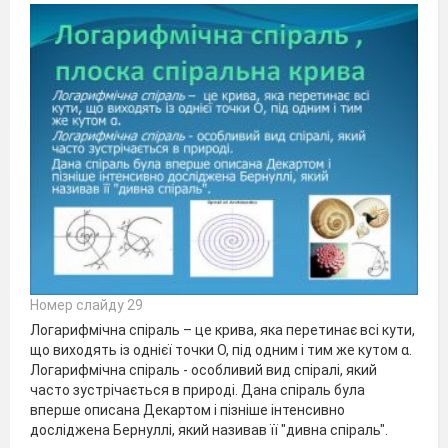
Номер слайду 29
Логарифмічна спіраль – це крива, яка перетинає всі кути,
що виходять із однієї точки О, під одним і тим же кутом α.
Логарифмічна спіраль - особливий вид спіралі, який
часто зустрічається в природі. Дана спіраль була
вперше описана Декартом і пізніше інтенсивно
досліджена Бернуллі, який називав її "дивна спіраль".