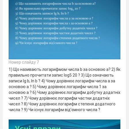
Номер слайду 7
1) Що називають логарифмом числа b за основою a? 2) Як
правильно прочитати запис log5 20 ? 3) Що означають
записи lg b, ln b ? 4) Чому дорівнює логарифм числа а за
основою а ? 5) Чому дорівнює логарифм числа 1 за
основою а ? 6) Чому дорівнює логарифм добутку додатніх
чисел ? 7) Чому дорівнює логарифм частки додатніх
чисел ? 8) Чому дорівнює логарифм степеня додатного
числа ? 9) Чи існує логарифм від’ємного числа ?