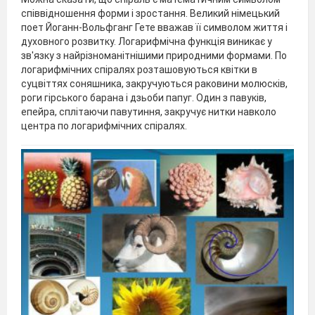
співвідношення форми і зростання. Великий німецький
поет Йоганн-Вольфганг Гете вважав її символом життя і
духовного розвитку. Логарифмічна функція виникає у
зв'язку з найрізноманітнішими природними формами. По
логарифмічних спіралях розташовуються квітки в
суцвіттях соняшника, закручуються раковини молюсків,
роги гірського барана і дзьоби папуг. Один з павуків,
епейра, сплітаючи павутиння, закручує нитки навколо
центра по логарифмічних спіралях.