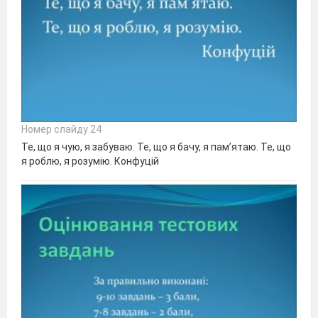
Номер слайду 24
Те, що я чую, я забуваю. Те, що я бачу, я пам’ятаю. Те, що
я роблю, я розумію. Конфуцій