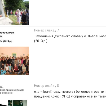
Номер слайду 7
Тлумачення духовного слова у м. Львові Бог
(2013 р.)
Номер слайду 8
о. д-н Іван Глова, ліцензіат богослов'я освіти 
працівник Комісії УГКЦ у справах освіти та 