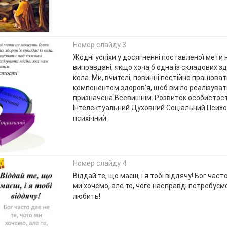
Номер слайду 3
Жодні успіхи у досягненні поставленої мети
виправдані, якщо хоча б одна із складових зд
кола. Ми, вчителі, повинні постійно працюва
компонентом здоров’я, щоб вміло реалізувати
призначена Всевишнім. Розвиток особистост
Інтелектуальний Духовний Соціальний Психо
психічний
Номер слайду 4
Віддай те, що маєш, і я тобі віддячу! Бог часто
ми хочемо, але те, чого насправді потребуєм
любить!