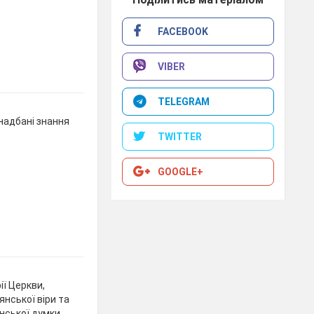
FACEBOOK
VIBER
TELEGRAM
 надбані знання
TWITTER
GOOGLE+
ії Церкви,
янської віри та
нської думки