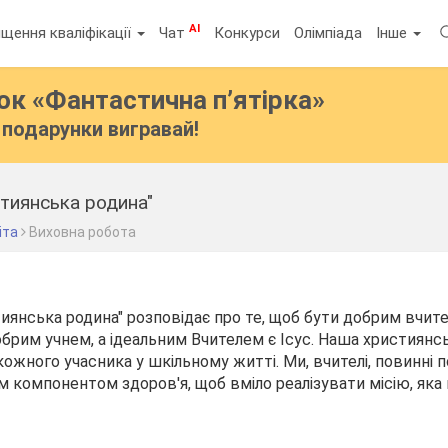
AI
щення кваліфікації
Чат
Конкурси
Олімпіада
Інше
бок
«Фантастична п’ятірка»
подарунки вигравай!
тиянська родина"
іта
Виховна робота
иянська родина" розповідає про те, щоб бути добрим вчите
обрим учнем, а ідеальним Вчителем є Ісус. Наша християнс
кожного учасника у шкільному житті. Ми, вчителі, повинні 
компонентом здоров'я, щоб вміло реалізувати місію, яка