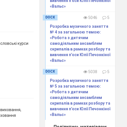
вивчення п’єси Юлії Печонкіної
«Вальс»
DOCX
5046
5
Розробка музичного заняття
№ 4 за загальною темою:
«Робота з дитячим
самодіяльним ансамблем
ословські курси
скрипалів в рамках розбору та
вивчення п’єси Юлії Печонкіної
«Вальс»
DOCX
5038
5
Розробка музичного заняття
№ 5 за загальною темою:
«Робота з дитячим
самодіяльним ансамблем
скрипалів в рамках розбору та
вивчення п’єси Юлії Печонкіної
і виховання,
«Вальс»
виховання
Поділитись матеріалом