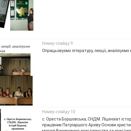
Номер слайду 9
Опрацьовуємо літературу, лекції, аналізуємо
Номер слайду 10
с. Ореста Боршовська, СНДМ. Ліцензіат істор
працівник Патріаршого Архіву Основи христи
моралі Виникнення християнства та христия