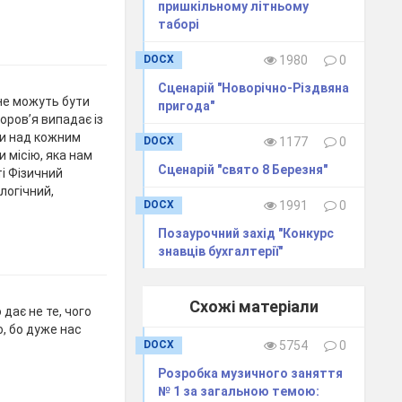
пришкільному літньому
таборі
DOCX
1980
0
Сценарій "Новорічно-Різдвяна
 не можуть бути
пригода"
оров’я випадає із
ти над кожним
DOCX
1177
0
 місію, яка нам
Сценарій "свято 8 Березня"
і Фізичний
логічний,
DOCX
1991
0
Позаурочний захід "Конкурс
знавців бухгалтерії"
Схожі матеріали
 дає не те, чого
о, бо дуже нас
DOCX
5754
0
Розробка музичного заняття
№ 1 за загальною темою: