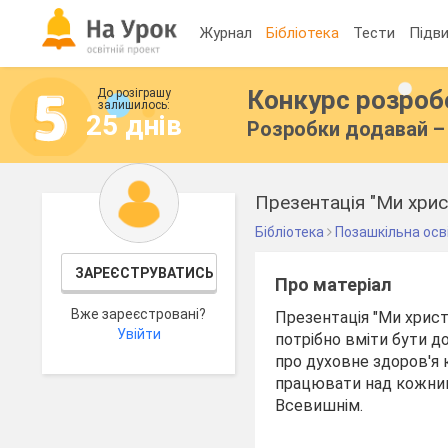
Журнал
Бібліотека
Тести
Підви
Конкурс розро
До розіграшу
залишилось:
25 днів
Розробки додавай – 
Презентація "Ми хрис
Бібліотека
Позашкільна осв
ЗАРЕЄСТРУВАТИСЬ
Про матеріал
Вже зареєстровані?
Презентація "Ми христ
Увійти
потрібно вміти бути д
про духовне здоров'я 
працювати над кожним 
Всевишнім.