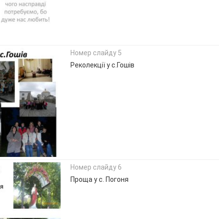
Номер слайду 5
Реколекції у с.Гошів
Номер слайду 6
Проща у с. Погоня