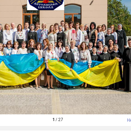
1
/
27
Н