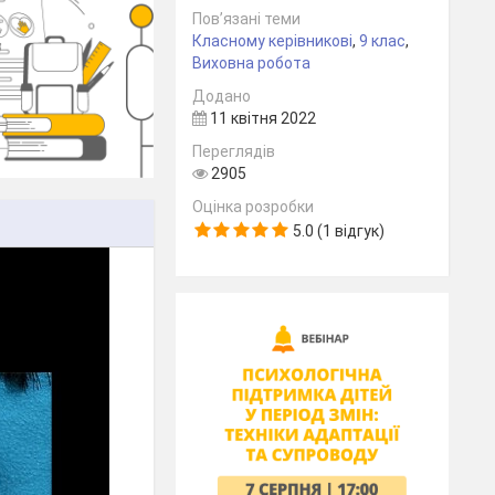
Пов’язані теми
Класному керівникові
,
9 клас
,
Виховна робота
Додано
11 квітня 2022
Переглядів
2905
Оцінка розробки
5.0 (1 відгук)