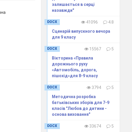
залишається в серці
назавжди"
вна
DOCX
41096
4.8
Сценарій випускного вечора
для 9 класу
DOCX
15567
5
Вікторина «Правила
дорожнього руху
«Автомобіль, дорога,
пішохід»для 8-9 класу
DOCX
3794
5
Методична розробка
батьківських зборів для 7-9
класів "Любов до дитини -
основа виховання"
DOCX
33674
5