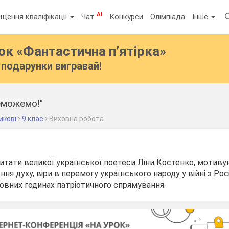
AI
щення кваліфікації
Чат
Конкурси
Олімпіада
Інше
бок
«Фантастична п’ятірка»
подарунки вигравай!
еможемо!"
икові
9 клас
Виховна робота
итати великої української поетеси Ліни Костенко, мотивую
ня духу, віри в перемогу українського народу у війні з Ро
овних годинах патріотичного спрямування.