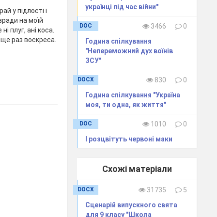
українці під час війни"
ай у підлості і
е зради на моїй
DOC
3466
0
ні плуг, ані коса.
 іще раз воскреса.
Година спілкування
"Непереможний дух воїнів
ЗСУ"
DOCX
830
0
Година спілкування "Україна
моя, ти одна, як життя"
DOC
1010
0
І розцвітуть червоні маки
Схожі матеріали
DOCX
31735
5
Сценарій випускного свята
для 9 класу "Школа