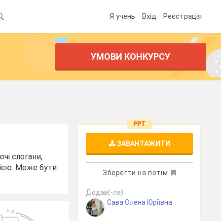
Я учень
Вхід
Реєстрація
УМОВИ КОНКУРСУ
PPT
ЗАВАНТАЖИТИ
чі слогани,
сією. Може бути
Зберегти на потім
Додав(-ла)
Сава Олена Юріївна