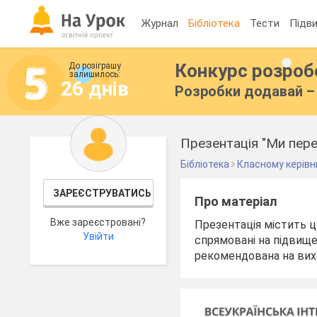
Журнал
Бібліотека
Тести
Підви
Конкурс розро
До розіграшу
залишилось:
26 днів
Розробки додавай – 
Презентація "Ми пер
Бібліотека
Класному керівн
ЗАРЕЄСТРУВАТИСЬ
Про матеріал
Вже зареєстровані?
Презентація містить ц
Увійти
спрямовані на підвищен
рекомендована на вих