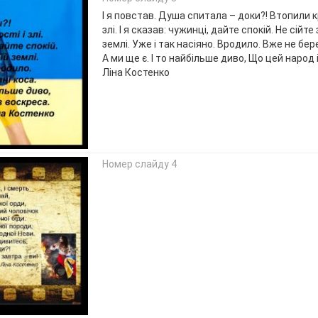
І я повстав. Душа спитала – доки?! Втопили кр
злі. І я сказав: чужинці, дайте спокій. Не сійт
землі. Уже і так насіяно. Вродило. Вже не бере 
А ми ще є. І то найбільше диво, Що цей народ
Ліна Костенко
Номер слайду 4