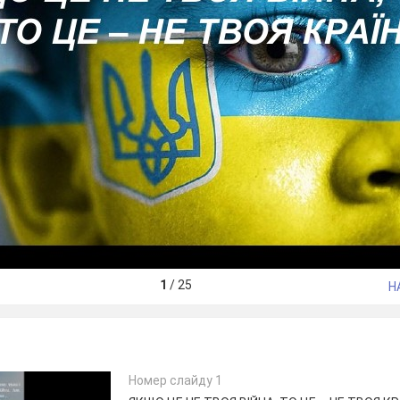
1
/
25
Н
Номер слайду 1