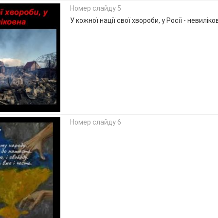
Номер слайду 5
У кожної нації свої хвороби, у Росії - невиліко
Номер слайду 6