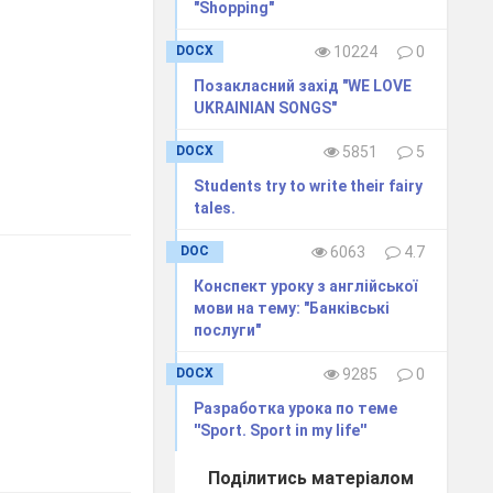
"Shopping"
DOCX
10224
0
Позакласний захід "WE LOVE
UKRAINIAN SONGS"
DOCX
5851
5
Students try to write their fairy
tales.
DOC
6063
4.7
Конспект уроку з англійської
мови на тему: "Банківські
послуги"
DOCX
9285
0
Разработка урока по теме
''Sport. Sport in my life''
Поділитись матеріалом