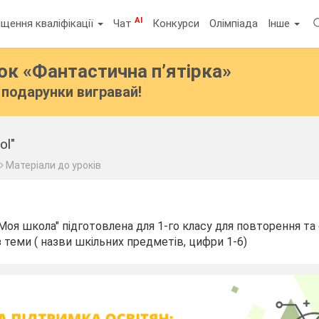
AI
щення кваліфікації
Чат
Конкурси
Олімпіада
Інше
бок
«Фантастична п’ятірка»
подарунки вигравай!
ol"
Матеріали до уроків
 Моя школа" підготовлена для 1-го класу для повторення та
з теми ( назви шкільних предметів, цифри 1-6)