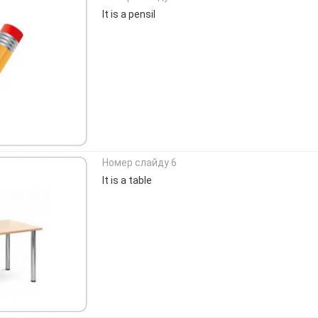
It is a pensil
Номер слайду 6
It is a table