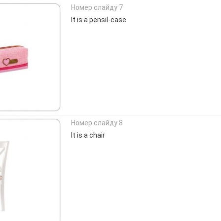
Номер слайду 7
It is a pensil-case
Номер слайду 8
It is a chair