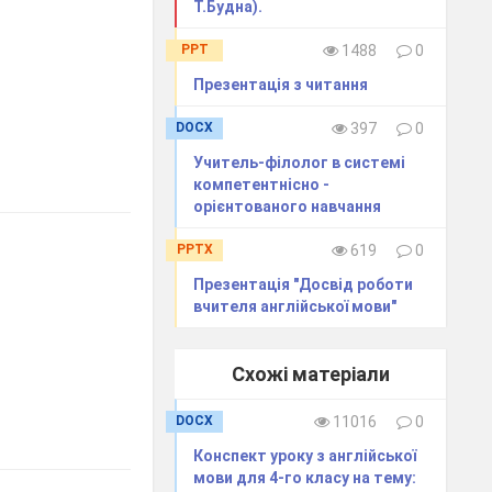
Т.Будна).
PPT
1488
0
Презентація з читання
DOCX
397
0
Учитель-філолог в системі
компетентнісно -
орієнтованого навчання
PPTX
619
0
Презентація "Досвід роботи
вчителя англійської мови"
Схожі матеріали
DOCX
11016
0
Конспект уроку з англійської
мови для 4-го класу на тему: