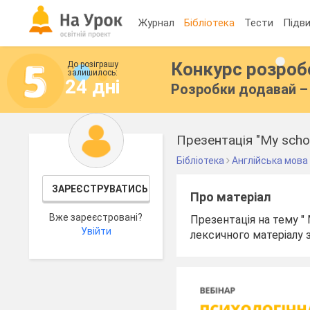
Журнал
Бібліотека
Тести
Підви
Конкурс розро
До розіграшу
залишилось:
24 дні
Розробки додавай – 
Презентація "My scho
Бібліотека
Англійська мова
ЗАРЕЄСТРУВАТИСЬ
Про матеріал
Вже зареєстровані?
Презентація на тему "
Увійти
лексичного матеріалу 