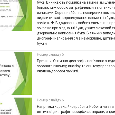
букв. Виникають помилки на заміни, змішуванн
близькі між собою за графічними та оптико
ознаками. Серед найбільш поширених помил
виділити такі:недописування елементів букв
замість Ф, В;додавання зайвих елементів;пр
зокрема при з’єднанні букв, у яких є схожий 
дзеркальне написання букв. В тяжких випадк
дисграфії написання слів неможливе, дитин
букви.
Номер слайду 5
Причини: Оптична дисграфія пов’язана зне
зорового гнозису, аналізу та синтезу,просто
уявлень,зорової пам’яті.
Номер слайду 6
Напрямки корекційної роботи. Робота на етап
оптичної дисграфії передбачає вправи, спря