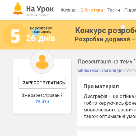
Журнал
Бібліотека
Тести
Підви
Конкурс розро
До розіграшу
залишилось:
26 днів
Розробки додавай – 
Презентація на тему 
Бібліотека
Логопедія
Мето
ЗАРЕЄСТРУВАТИСЬ
Про матеріал
Вже зареєстровані?
Дисграфія – це стійка
Увійти
тобто керуючись фоне
мовленнєвого розвитку
також оптимальні умо