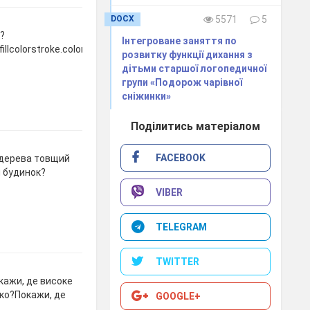
DOCX
5571
5
?
Інтегроване заняття по
fillcolorstroke.colorfill.typestyle.colorfillcolorstroke.colorfill.typestyle.c
розвитку функції дихання з
дітьми старшої логопедичної
групи «Подорож чарівної
сніжинки»
Поділитись матеріалом
FACEBOOK
о дерева товщий
й будинок?
VIBER
TELEGRAM
TWITTER
окажи, де високе
уко?Покажи, де
GOOGLE+