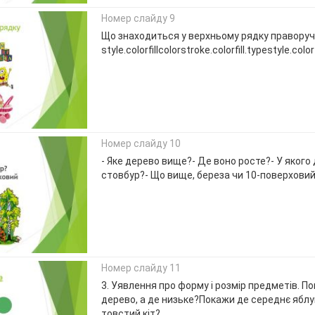
Номер слайду 9
Що знаходиться у верхньому рядку праворуч
style.colorfillcolorstroke.colorfill.typestyle.color
Номер слайду 10
- Яке дерево вище?- Де воно росте?- У яког
стовбур?- Що вище, береза чи 10-поверхови
Номер слайду 11
3. Уявлення про форму і розмір предметів. П
дерево, а де низьке?Покажи де середнє ябл
товстий кіт?