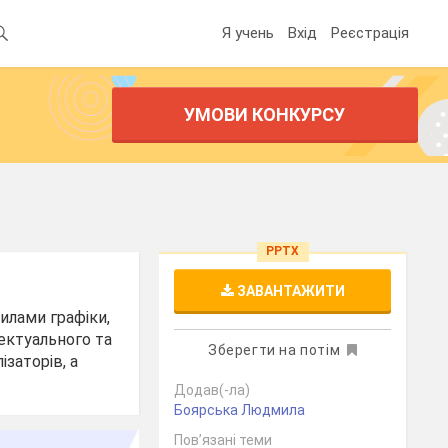
Я учень
Вхід
Реєстрація
УМОВИ КОНКУРСУ
PPTX
ЗАВАНТАЖИТИ
илами графіки,
ектуального та
Зберегти на потім
заторів, а
Додав(-ла)
Боярська Людмила
Пов’язані теми