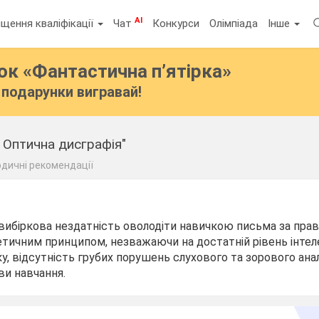
AI
щення кваліфікації
Чат
Конкурси
Олімпіада
Інше
бок
«Фантастична п’ятірка»
подарунки вигравай!
" Оптична дисграфія"
дичні рекомендації
 вибіркова нездатність оволодіти навичкою письма за прав
тичним принципом, незважаючи на достатній рівень інтел
, відсутність грубих порушень слухового та зорового аналі
ви навчання.