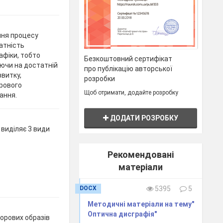
ння процесу
атність
афіки, тобто
Безкоштовний сертифікат
ючи на достатній
про публікацію авторської
звитку,
розробки
орового
Щоб отримати, додайте розробку
ання.
ДОДАТИ РОЗРОБКУ
 виділяє 3 види
Рекомендовані
матеріали
DOCX
5395
5
Методичні матеріали на тему"
Оптична дисграфія"
орових образів