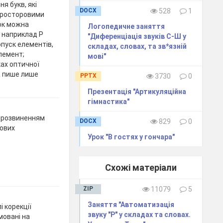
я букв, які
DOCX
528
1
-просторовими
ок можна
Логопедичне заняття
, наприклад Р
"Диференціація звуків С-Ш у
опуск елементів,
складах, словах, та зв*язній
елемент;
мові"
ах оптичної
а пише лише
PPTX
3730
0
Презентація "Артикуляційна
гімнастика"
дорозвиненням
DOCX
829
0
рових
Урок "В гостях у гончара"
Схожі матеріали
ZIP
11079
5
Заняття "Автоматизація
і корекції
звуку "Р" у складах та словах.
мовані на