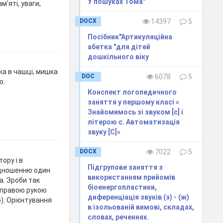
У пошуках Тома"
м'яті, уваги,
DOCX
14397
5
Посібник"Артикуляційна
абетка "для дітей
дошкільного віку
ка в чашці, мишка
DOC
6078
5
ю.
Конспект логопедичного
заняття у першому класі «
Знайомимось зі звуком [c] і
літерою с. Автоматизація
звуку [C]»
DOCX
7022
5
тору і в
Підгрупове заняття з
ідношенню один
використанням прийомів
а. Зроби так
біоенергопластики,
и правою рукою
диференціація звуків (з) - (ж)
ю). Орієнтування
в ізольованій вимові, складах,
словах, реченнях.