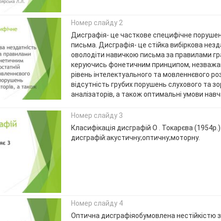
Номер слайду 2
Дисграфія- це часткове специфічне поруше
письма. Дисграфія- це стійка вибіркова незд
оволодіти навичкою письма за правилами гр
керуючись фонетичним принципом, незважа
рівень інтелектуального та мовленнєвого ро
відсутність грубих порушень слухового та з
аналізаторів, а також оптимальні умови навч
Номер слайду 3
Класифікація дисграфій О . Токарєва (1954р.)
дисграфій:акустичну;оптичну;моторну.
Номер слайду 4
Оптична дисграфіяобумовлена нестійкістю з