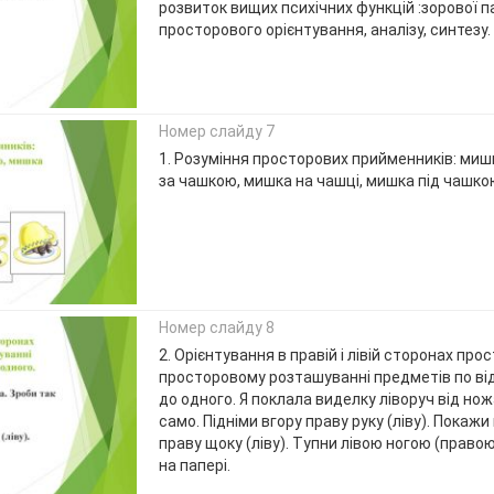
розвиток вищих психічних функцій :зорової па
просторового орієнтування, аналізу, синтезу.
Номер слайду 7
1. Розуміння просторових прийменників: миш
за чашкою, мишка на чашці, мишка під чашко
Номер слайду 8
2. Орієнтування в правій і лівій сторонах прос
просторовому розташуванні предметів по в
до одного. Я поклала виделку ліворуч від нож
само. Підніми вгору праву руку (ліву). Покаж
праву щоку (ліву). Тупни лівою ногою (право
на папері.