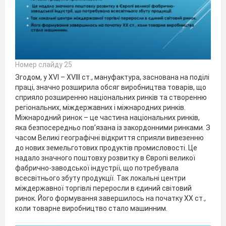
Номер слайду 25
Згодом, у XVI – XVIII ст., мануфактура, заснована на поділі
праці, значно розширила обсяг виробництва товарів, що
сприяло розширенню національних ринків та створенню
регіональних, міждержавних і міжнародних ринків.
Міжнародний ринок – це частина національних ринків,
яка безпосередньо пов’язана із закордонними ринками. З
часом Великі географічні відкриття сприяли вивезенню
до нових земельготових продуктів промисловості. Це
надало значного поштовху розвитку в Європі великої
фабрично-заводської індустрії, що потребувала
всесвітнього збуту продукції. Так локальні центри
міждержавної торгівлі переросли в єдиний світовий
ринок. Його формування завершилось на початку XX ст.,
коли товарне виробництво стало машинним.