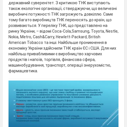
державний суверенітет. З критикою ТНК виступають
також екологічні організації, стверджуючи, що величезні
виробничі потужності ТНК загрожують довкіллю. Саме
тому багато виробництв ТНК переносять до країн, що
розвиваються. У переліку ТНК, що представлено на
ринку України, – відомі Coca-Cola,Samsung, Toyota, Nestle,
Nokia, Metro, Cash&Carry, Hewlett-Packard, British
American Tobacco та інші. Найбільше проникнення в
економіку України здійснили ТНК країн ЄС і США. Для них
найбільш привабливими є виробництво харчових
продуктів і напоїв, торгівля, фінансова сфера,
машинобудування, транспорт, операції знерухомістю,
фармацевтика.