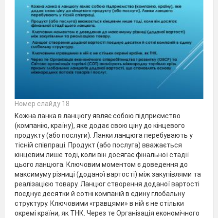
Номер слайду 18
Кожна ланка в ланцюгу являє собою підприємство
(компанію, країну), яке додає свою ціну до кінцевого
продукту (або послуги). Ланки ланцюга перебувають у
тісній співпраці. Продукт (або послуга) вважається
кінцевим лише тоді, коли він досягає фінальної стадії
цього ланцюга. Ключовим моментом є доведення до
максимуму різниці (доданої вартості) між закупівлями та
реалізацією товару. Ланцюг створення доданої вартості
поєднує десятки й сотні компаній в єдину глобальну
структуру. Ключовими «гравцями» в ній є не стільки
окремі країни, як ТНК. Через те Організація економічного