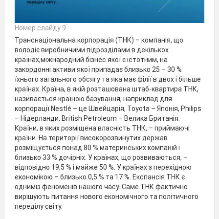
Номер слайду 9
Транснаціональна корпорація (ТНК) – компанія, що
володіє виробничими підрозділами в декількох
країнах,міжнародний бізнес якої є істотним, на
закордонні активи якої припадає близько 25 – 30 %
їхнього загального обсягу та яка має філії в двох і більше
країнах. Країна, в якій розташована штаб-квартира ТНК,
називається країною базування, наприклад для
корпорації Nestlé – це Швейцарія, Toyota – Японія, Philips
– Нідерланди, British Рetroleum – Велика Британія.
Країни, в яких розміщена власність ТНК, – приймаючі
країни. На території високорозвинутих держав
розміщується понад 80 % материнських компаній і
близько 33 % дочірніх. У країнах, що розвиваються, –
відповідно 19,5 % і майже 50 %. У країнах з перехідною
економікою – близько 0,5 % та 17 %. Експансія ТНК є
одниміз феноменів нашого часу. Саме ТНК фактично
вирішують питання нового економічного та політичного
переділу світу.