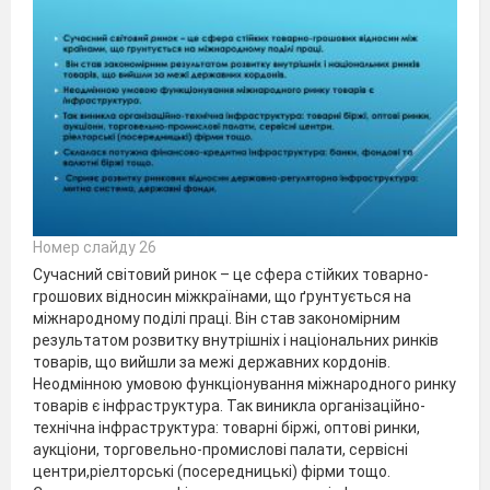
Номер слайду 26
Сучасний світовий ринок – це сфера стійких товарно-
грошових відносин міжкраїнами, що ґрунтується на
міжнародному поділі праці. Він став закономірним
результатом розвитку внутрішніх і національних ринків
товарів, що вийшли за межі державних кордонів.
Неодмінною умовою функціонування міжнародного ринку
товарів є інфраструктура. Так виникла організаційно-
технічна інфраструктура: товарні біржі, оптові ринки,
аукціони, торговельно-промислові палати, сервісні
центри,ріелторські (посередницькі) фірми тощо.