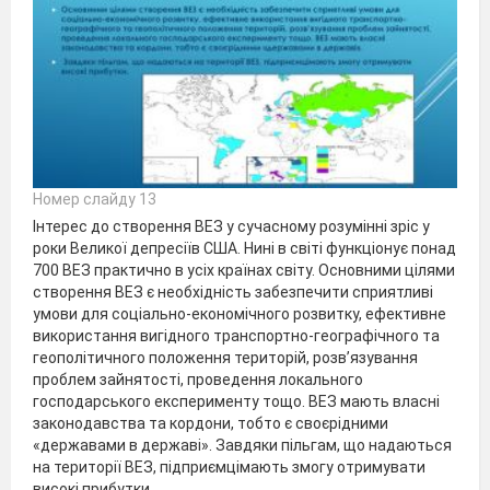
Номер слайду 13
Інтерес до створення ВЕЗ у сучасному розумінні зріс у
роки Великої депресіїв США. Нині в світі функціонує понад
700 ВЕЗ практично в усіх країнах світу. Основними цілями
створення ВЕЗ є необхідність забезпечити сприятливі
умови для соціально-економічного розвитку, ефективне
використання вигідного транспортно-географічного та
геополітичного положення територій, розв’язування
проблем зайнятості, проведення локального
господарського експерименту тощо. ВЕЗ мають власні
законодавства та кордони, тобто є своєрідними
«державами в державі». Завдяки пільгам, що надаються
на території ВЕЗ, підприємцімають змогу отримувати
високі прибутки.