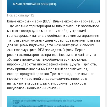
Номер слайду 12
Вільні економічні зони (ВЕЗ). Вільна економічна зона (ВЕЗ)
– це частина території країни, виокремлена із загального
митного кордону, що має повну свободу в режимі
господарських питань, з особливим режимом управління
та пільговими умовами діяльності, податковими пільгами
для місцевих підприємців та іноземних фірм. У своєму
«життєвому» циклі ВЕЗ проходять 3 фази. Перша –
розвиток, коли зростає приплив іноземного капіталу та
збільшуєтьсяекспорт виробленої в зоні продукції,
виробництво стає високоефективним. Друга – зрілість,
коли приплив іноземних інвестицій стабілізується,
експортпродукції зростає. Третя – спад, коли приплив
іноземних інвестицій спадає,іноземних інвесторів
витискають місцеві фірми, виробничі потужності
викупляють національні компанії.