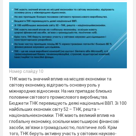
Номер слайду 10
ТНК мають значний вплив на місцеві економіки та
світову економіку, відіграють основну роль у
міжнародних відносинах. На них припадає близько
половини світового промислового виробництва.
Бюджети ТНК перевищують деякі національні ВВП. Зі 100
найбільших економік світу 52 – ТНК, решта –
національніекономіки. ТНК мають великий вплив на
глобальну економіку, оскільки маютьширокі фінансові
засоби, зв’язки з громадськістю, політичне лобі. Крім
того, ТНК беруть активну участь у світових науково-