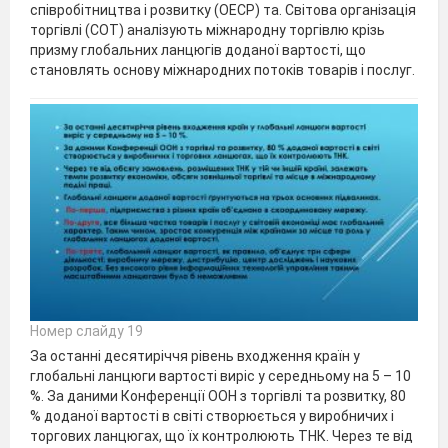
співробітництва і розвитку (ОЕСР) та. Світова організація
торгівлі (СОТ) аналізують міжнародну торгівлю крізь
призму глобальних ланцюгів доданої вартості, що
становлять основу міжнародних потоків товарів і послуг.
Номер слайду 19
За останні десятиріччя рівень входження країн у
глобальні ланцюги вартості виріс у середньому на 5 – 10
%. За даними Конференції ООН з торгівлі та розвитку, 80
% доданої вартості в світі створюється у виробничих і
торгових ланцюгах, що їх контролюють ТНК. Через те від