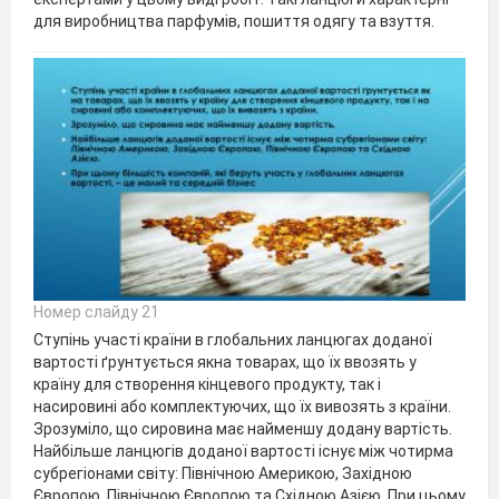
для виробництва парфумів, пошиття одягу та взуття.
Номер слайду 21
Ступінь участі країни в глобальних ланцюгах доданої
вартості ґрунтується якна товарах, що їх ввозять у
країну для створення кінцевого продукту, так і
насировині або комплектуючих, що їх вивозять з країни.
Зрозуміло, що сировина має найменшу додану вартість.
Найбільше ланцюгів доданої вартості існує між чотирма
субрегіонами світу: Північною Америкою, Західною
Європою, Північною Європою та Східною Азією. При цьому