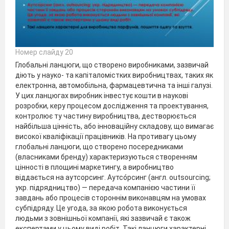
Номер слайду 20
Глобальні ланцюги, що створено виробниками, зазвичай
діють у науко- та капіталомістких виробництвах, таких як
електронна, автомобільна, фармацевтична та інші галузі.
У цих ланцюгах виробник інвестує кошти в наукові
розробки, керу процесом дослідження та проектування,
контролює ту частину виробництва, дестворюється
найбільша цінність, або інноваційну складову, що вимагає
високої кваліфікації працівників. На противагу цьому
глобальні ланцюги, що створено посередниками
(власниками бренду) характеризуються створенням
цінності в площині маркетингу, а виробництво
віддається на аутсорсинг. Аутсо́рсинг (англ. outsourcing;
укр. підрядництво) — передача компанією частини її
завдань або процесів стороннім виконавцям на умовах
субпідряду. Це угода, за якою робота виконується
людьми з зовнішньої компанії, які зазвичай є також
експертами у цьому виді робіт. Такі ланцюги характерні