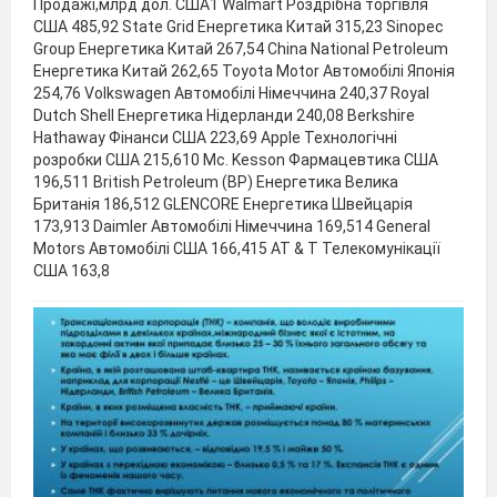
Продажі,млрд дол. США1 Walmart Роздрібна торгівля
США 485,92 State Grid Енергетика Китай 315,23 Sinopec
Group Енергетика Китай 267,54 China National Petroleum
Енергетика Китай 262,65 Toyota Motor Автомобілі Японія
254,76 Volkswagen Автомобілі Німеччина 240,37 Royal
Dutch Shell Енергетика Нідерланди 240,08 Berkshire
Hathaway Фінанси США 223,69 Apple Технологічні
розробки США 215,610 Mc. Kesson Фармацевтика США
196,511 British Petroleum (BP) Енергетика Велика
Британія 186,512 GLENCORE Енергетика Швейцарія
173,913 Daimler Автомобілі Німеччина 169,514 General
Motors Автомобілі США 166,415 AT & T Телекомунікації
США 163,8