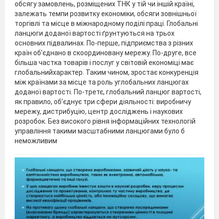
обсягу замовлень, розміщених ТНК у тій чи іншій країні,
залежать темпи розвитку економіки, обсяги зовнішньої
торгівлі та місце в міжнародному поділі праці. Глобальні
ланцюги доданої вартості ґрунтуються на трьох
основних підвалинах. По-перше, підприємства з різних
країн об’єднано в скоординовану мережу. По-друге, все
більша частка товарів і послуг у світовій економіці має
глобальнийхарактер. Таким чином, зростає конкуренція
між країнами за місце та роль углобальних ланцюгах
доданої вартості. По-третє, глобальний ланцюг вартості,
як правило, об’єднує три сфери діяльності: виробничу
мережу, дистрибуцію, центр досліджень і наукових
розробок. Без високого рівня інформаційних технологій
управління такими масштабними ланцюгами було б
неможливим