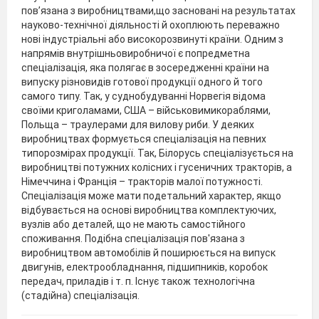
пов’язана з виробництвами,що засновані на результатах
науково-технічної діяльності й охоплюють переважно
нові індустріальні або високорозвинуті країни. Одним з
напрямів внутрішньовиробничої є попредметна
спеціалізація, яка полягає в зосередженні країни на
випуску різновидів готової продукції одного й того
самого типу. Так, у суднобудуванні Норвегія відома
своїми криголамами, США – військовимикораблями,
Польща – траулерами для вилову риби. У деяких
виробництвах формується спеціалізація на певних
типорозмірах продукції. Так, Білорусь спеціалізується на
виробництві потужних колісних і гусеничних тракторів, а
Німеччина і Франція – тракторів малої потужності.
Спеціалізація може мати подетальний характер, якщо
відбувається на основі виробництва комплектуючих,
вузлів або деталей, що не мають самостійного
споживання. Подібна спеціалізація пов'язана з
виробництвом автомобілів й поширюється на випуск
двигунів, електрообладнання, підшипників, коробок
передач, приладів і т. п. Існує також технологічна
(стадійна) спеціалізація.