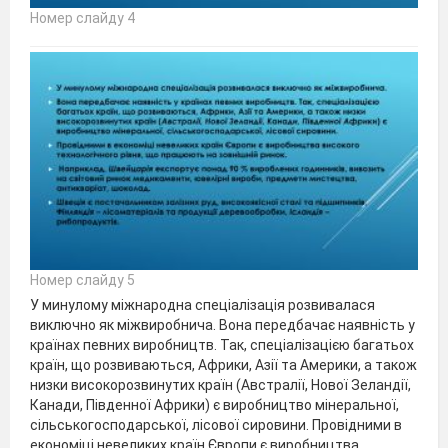
Номер слайду 4
Номер слайду 5
У минулому міжнародна спеціалізація розвивалася
виключно як міжвиробнича. Вона передбачає наявність у
країнах певних виробництв. Так, спеціалізацією багатьох
країн, що розвиваються, Африки, Азії та Америки, а також
низки високорозвинутих країн (Австралії, Нової Зеландії,
Канади, Південної Африки) є виробництво мінеральної,
сільськогосподарської, лісової сировини. Провідними в
економіці невеликих країн Європи є виробництва