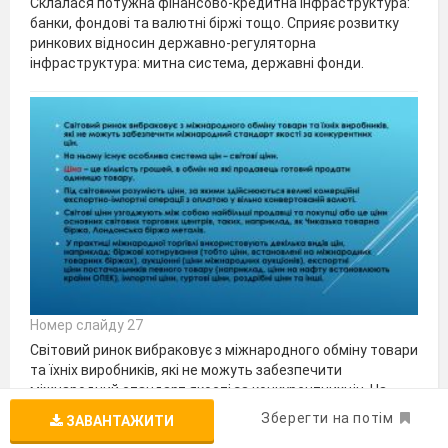
Склалася потужна фінансово-кредитна інфраструктура:
банки, фондові та валютні біржі тощо. Сприяє розвитку
ринкових відносин державно-регуляторна
інфраструктура: митна система, державні фонди.
Номер слайду 27
Світовий ринок вибраковує з міжнародного обміну товари
та їхніх виробників, які не можуть забезпечити
міжнародний стандарт якості за конкурентнихцін. На
ньому існує особлива система цін – світові ціни. Ціна – це
Зберегти на потім
ЗАВАНТАЖИТИ
кількість грошей, в обмін на які продавець готовий