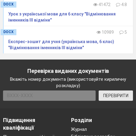
Перепишіть,
DOCX
41472
4.8
знімаючи
Урок з української мови для 6 класу "Відмінювання
іменників ІІІ відміни"
риски
DOCX
10989
5
1.
Зорі в морі у
Експрес-зошит для учня (українська мова, 6 клас)
"Відмінювання іменників ІІІ відміни"
прозорій хто/сь
розсипав у воді.
Перевірка виданих документів
2.
Я чекав чого/сь, я
Вкажіть номер документа (використовуйте кириличну
розкладку)
ПЕРЕВІРИТИ
Підвищення
Розділи
кваліфікації
Журнал