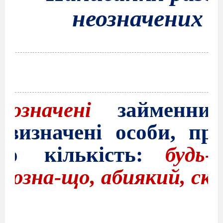
неозначених 
еозначені
займенник
евизначені особи, пр
бо кількість:
буд
тозна-що, абиякий, скі