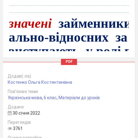
означені
займенники 
тально-відносних за 
 виступають у ролі п
дь-, казна-, хтозна-
(
де
PDF
ий,
казна
-чий,
хтозна
-
Додав(-ла)
Костенко Ольга Костянтинівна
фіксів
-небудь, -сь
Пов’язані теми
Українська мова
,
6 клас
,
Матеріали до уроків
кий
сь
, котрий
сь
, хто-
н
Додано
30 січня 2022
Переглядів
3761
Оцінка розробки