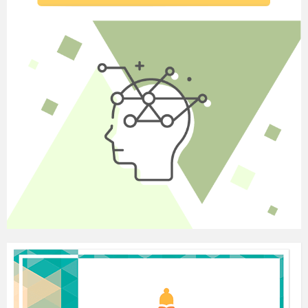
Правопис
неозначених
займенників
Разом
– з
аби-,
-
де-, -сь
:
аби
хто,
де
що,