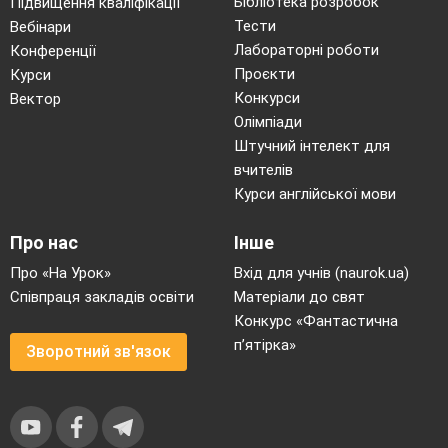
Бібліотека розробок
Підвищення кваліфікації
Тести
Вебінари
Лабораторні роботи
Конференції
Проєкти
Курси
Конкурси
Вектор
Олімпіади
Штучний інтелект для
вчителів
Курси англійської мови
Про нас
Інше
Про «На Урок»
Вхід для учнів (naurok.ua)
Співпраця закладів освіти
Матеріали до свят
притих.
Конкурс «Фантастична
п’ятірка»
Зворотний зв'язок
3.
Заграйте що/небудь,
як ваша ласка.