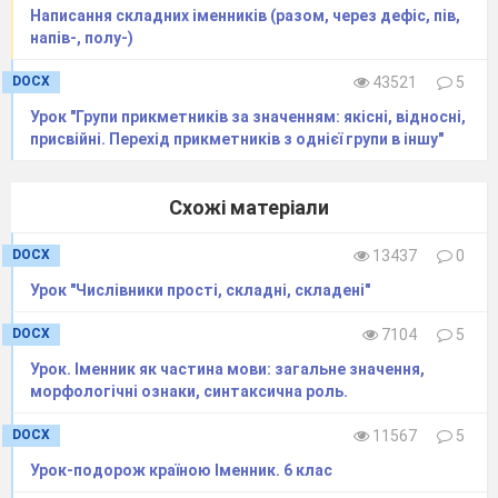
Написання складних іменників (разом, через дефіс, пів,
чому, хтозна/
напів-, полу-)
який, казна/
DOCX
43521
5
Урок "Групи прикметників за значенням: якісні, відносні,
хто, який/
присвійні. Перехід прикметників з однієї групи в іншу"
небудь, будь/з/
Схожі матеріали
ким, де/кого,
якому/сь, де/
DOCX
13437
0
Урок "Числівники прості, складні, складені"
чиїх, будь/чий,
DOCX
7104
5
де/в/чиїх, кимо/
Урок. Іменник як частина мови: загальне значення,
сь.
морфологічні ознаки, синтаксична роль.
DOCX
11567
5
Урок-подорож країною Іменник. 6 клас