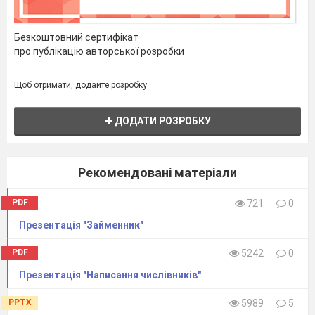
перед
Безкоштовний сертифікат
прийменником
про публікацію авторської розробки
із
Щоб отримати, додайте розробку
займенником
:
ДОДАТИ РОЗРОБКУ
аби
до
кого,
Рекомендовані матеріали
хтозна
з
ким.
PDF
721
0
Презентація "Займенник"
PDF
5242
0
Перепишіть, знімаючи риски
Презентація "Написання числівників"
Будь/хто, будь/у/
PPTX
5989
5