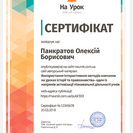
чия
сь
;
Через дефіс
– із
-
будь-, -небудь,
казна-,
хтозна-
:
казна-
чим
, хтозна-
якими,
будь
-
хто;
Окремо
,
якщо
-
казна-, хтозна-,
аби-, де-
стоять