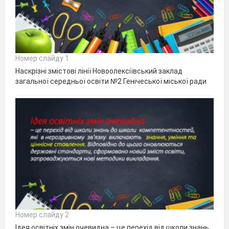
Номер слайду 1
Наскрізні змістові лінії Новоолексіївський заклад
загальної середньої освіти №2 Генічеської міської ради
Номер слайду 2
Ідея освітніх змін очевидна – це перехід від школи знань