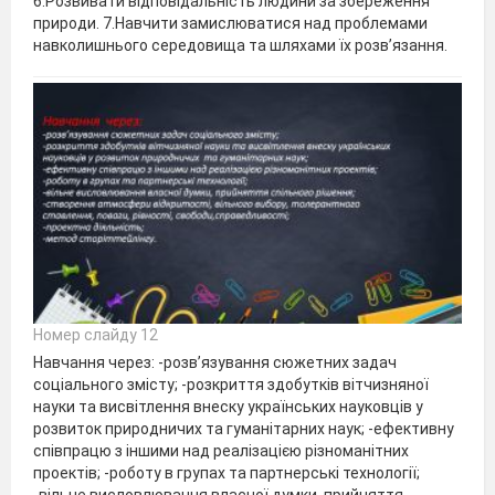
6.Розвивати відповідальність людини за збереження
природи. 7.Навчити замислюватися над проблемами
навколишнього середовища та шляхами їх розв’язання.
Номер слайду 12
Навчання через: -розв’язування сюжетних задач
соціального змісту; -розкриття здобутків вітчизняної
науки та висвітлення внеску українських науковців у
розвиток природничих та гуманітарних наук; -ефективну
співпрацю з іншими над реалізацією різноманітних
проектів; -роботу в групах та партнерські технології;
-вільне висловлювання власної думки, прийняття