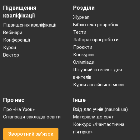
Підвищення
Розділи
кваліфікації
Журнал
Бібліотека розробок
Підвищення кваліфікації
Тести
Вебінари
Лабораторні роботи
Конференції
Проєкти
Курси
Конкурси
Вектор
Олімпіади
Штучний інтелект для
вчителів
Курси англійської мови
Про нас
Інше
Про «На Урок»
Вхід для учнів (naurok.ua)
Співпраця закладів освіти
Матеріали до свят
Конкурс «Фантастична
п’ятірка»
Зворотний зв'язок