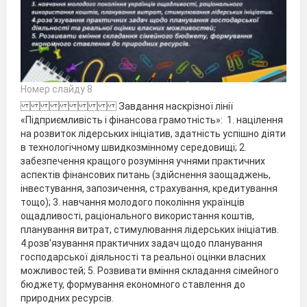
Номер слайду 8
Завдання наскрізної лінії
«Підприємливість і фінансова грамотність»: 1. націлення
на розвиток лідерських ініціатив, здатність успішно діяти
в технологічному швидкозмінному середовищі; 2.
забезпечення кращого розуміння учнями практичних
аспектів фінансових питань (здійснення заощаджень,
інвестування, запозичення, страхування, кредитування
тощо); 3. навчання молодого покоління українців
ощадливості, раціонального використання коштів,
планування витрат, стимулювання лідерських ініціатив.
4.розв'язування практичних задач щодо планування
господарської діяльності та реальної оцінки власних
можливостей; 5. Розвивати вміння складання сімейного
бюджету, формування економного ставлення до
природних ресурсів.