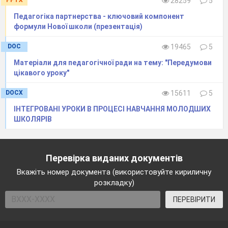
PPTX
28259
5
Педагогіка партнерства - ключовий компонент
формули Нової школи (презентація)
DOC
19465
5
Матеріали для педагогічної ради на тему: "Передумови
цікавого уроку"
DOCX
15611
5
ІНТЕГРОВАНІ УРОКИ В ПРОЦЕСІ НАВЧАННЯ МОЛОДШИХ
ШКОЛЯРІВ
Перевірка виданих документів
Вкажіть номер документа (використовуйте кириличну
розкладку)
ПЕРЕВІРИТИ