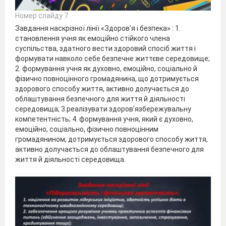
Номер слайду 7
Завдання наскрізної лінії «Здоров'я і безпека» : 1.
становлення учня як емоційно стійкого члена
суспільства, здатного вести здоровий спосіб життя і
формувати навколо себе безпечне життєве середовище;
2. формування учня як духовно, емоційно, соціально й
фізично повноцінного громадянина, що дотримується
здорового способу життя, активно долучається до
облаштування безпечного для життя й діяльності
середовища; 3.реалізувати здоров’язбережувальну
компетентність; 4. формування учня, який є духовно,
емоційно, соціально, фізично повноцінним
громадянином, дотримується здорового способу життя,
активно долучається до облаштування безпечного для
життя й діяльності середовища.