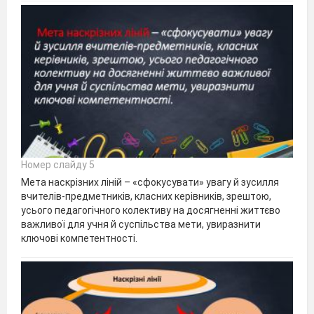
Номер слайду 5
Мета наскрізних ліній – «сфокусувати» увагу й зусилля
вчителів-предметників, класних керівників, зрештою,
усього педагогічного колективу на досягненні життєво
важливої для учня й суспільства мети, увиразнити
ключові компетентності.