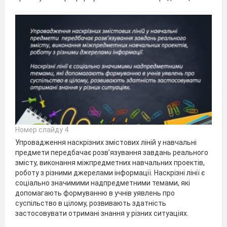
Номер слайду 4
Упровадження наскрізних змістових ліній у навчальні
предмети передбачає розв’язування завдань реального
змісту, виконання міжпредметних навчальних проектів,
роботу з різними джерелами інформації. Наскрізні лінії є
соціально значимими надпредметними темами, які
допомагають формуванню в учнів уявлень про
суспільство в цілому, розвивають здатність
застосовувати отримані знання у різних ситуаціях.