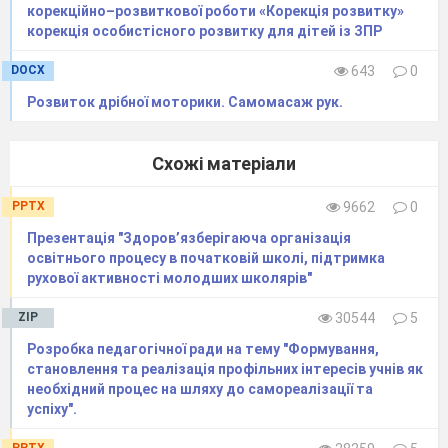
корекційно–розвиткової роботи «Корекція розвитку»
корекція особистісного розвитку для дітей із ЗПР
DOCX
643
0
Розвиток дрібної моторики. Самомасаж рук.
Схожі матеріали
PPTX
9662
0
Презентація "Здоров’язберігаюча організація
освітнього процесу в початковій школі, підтримка
рухової активності молодших школярів"
ZIP
30544
5
Розробка педагогічної ради на тему "Формування,
становлення та реалізація профільних інтересів учнів як
необхідний процес на шляху до самореалізації та
успіху".