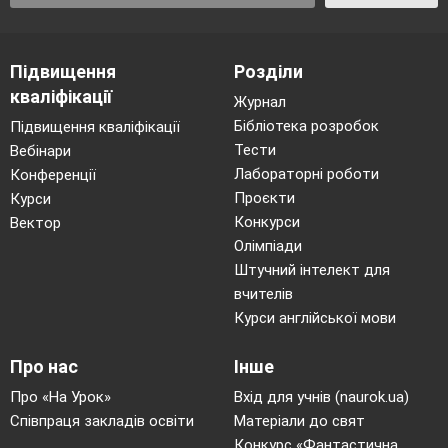
Підвищення
Розділи
кваліфікації
Журнал
Бібліотека розробок
Підвищення кваліфікації
Тести
Вебінари
Лабораторні роботи
Конференції
Проєкти
Курси
Конкурси
Вектор
Олімпіади
Штучний інтелект для
вчителів
Курси англійської мови
Про нас
Інше
Про «На Урок»
Вхід для учнів (naurok.ua)
Співпраця закладів освіти
Матеріали до свят
Конкурс «Фантастична