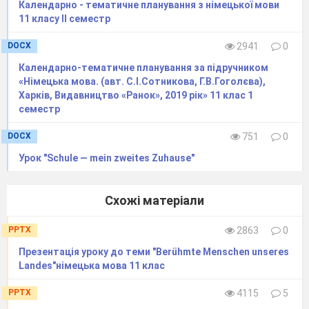
Календарно - тематичне планування з німецької мови
11 класу IІ семестр
DOCX
2941
0
Календарно-тематичне планування за підручником
«Німецька мова. (авт. С.І.Сотникова, Г.В.Гоголєва),
Харків, Видавництво «Ранок», 2019 рік» 11 клас 1
семестр
DOCX
751
0
Урок "Schule — mein zweites Zuhause"
Схожі матеріали
PPTX
2863
0
Презентація уроку до теми "Berühmte Menschen unseres
Landes"німецька мова 11 клас
PPTX
4115
5