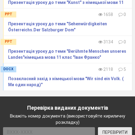
Презентація уроку до теми "Kunst" з німецької мови 11
PPT
1658
0
Презентація уроку до теми "Sehenwürdigkeiten
Österreichs.Der Salzburger Dom"
PPT
3134
0
Презентація уроку до теми "Berühmte Menschen unseres
Landes"німецька мова 11 клас "Іван Франко"
DOCX
2118
5
Позакласний захід з німецької мови "Wir sind ein Volk. (
Ми один народ)"
Перевірка виданих документів
Вкажіть номер документа (використовуйте кириличну
розкладку)
ПЕРЕВІРИТИ