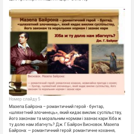
Номер слайду 5
Мазепа Байрона – романтичний герой - бунтар,
«шляхетний злочинець», який кидає виклик суспільству,
його законам та моральним нормам і зазнає кари Хіба ж
ту долю нам збагнуть? Дж. Г. Байрон Висновок. Мазепа
Байрона: — романтичний герой: романтичне кохання,