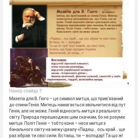
Номер слайду 7
Мазепа для В. Гюго – це символ митця, що прив’язаний
до спини Генія. Митець намагається звільнитися від пут
Генія, але не може. Геній відносить митця з реального
світу. Природа перешкоджає цим скачкам, бо не розуміє
митця. Політ Генія – тобто коня – несе митця з
банального світу на межу ідеалу «Падеш... ось край... ще
раз зібрав ти свої сили. Встаєш, ти — володар! Та що ж!