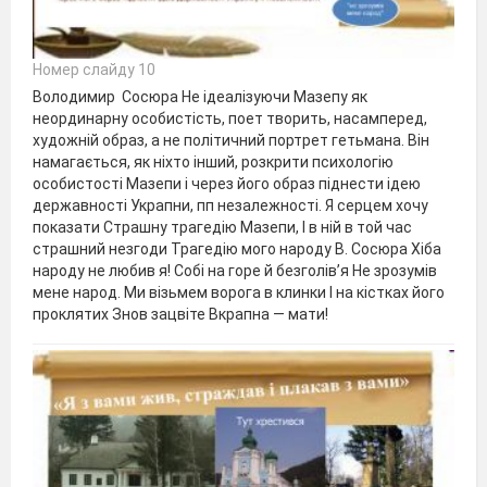
Номер слайду 10
Володимир Сосюра Не iдеалiзуючи Мазепу як
неординарну особистiсть, поет творить, насамперед,
художнiй образ, а не полiтичний портрет гетьмана. Вiн
намагається, як нiхто iнший, розкрити психологiю
особистостi Мазепи i через його образ пiднести iдею
державностi Украпни, пп незалежностi. Я серцем хочу
показати Страшну трагедiю Мазепи, I в нiй в той час
страшний незгоди Трагедiю мого народу В. Сосюра Хiба
народу не любив я! Собi на горе й безголiв’я Не зрозумiв
мене народ. Ми вiзьмем ворога в клинки I на кiстках його
проклятих Знов зацвiте Вкрапна — мати!