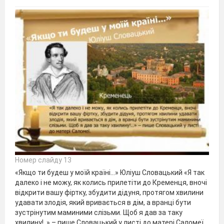
Номер слайду 13
«Якщо ти будеш у моїй країні...» Юліуш Словацький «Я так
далеко і не можу, як колись прилетіти до Кременця, вночі
відкрити вашу фіртку, збудити дідуня, протягом хвилини
удавати злодія, який вривається в дім, а вранці бути
зустрінутим маминими слізьми. Щоб я дав за таку
хвилину!..» – пише Словацький у листі до матері Саломеї.