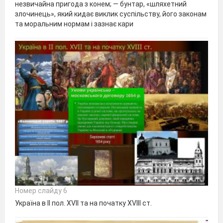
незвичайна пригода з конем; — бунтар, «шляхетний
злочинець», який кидає виклик суспільству, його законам
та моральним нормам і зазнає кари
Номер слайду 6
Україна в ІІ пол. XVІІ та на початку XVІІІ ст.