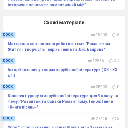
історична основа та романтичний міф"
Схожі матеріали
DOCX
15200
5
Матеріали контрольної роботи з теми "Романтизм.
Життя і творчість Генріха Гейне та Дж. Байрона"
DOCX
12516
4.4
Історії кохання у творах зарубіжної літератури ( ХХ - ХХІ
ст.)
DOCX
28990
0
Конспект уроку із зарубіжної літератури для 9 класу на
тему: "Розвиток та ознаки Романтизму. Генріх Гейне
«Книга пісень»"
DOCX
27418
5
Урок "Історія кохання й успіху Маргарити Закмаєр за