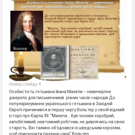
Номер слайду 4
Особистість гетьмана Івана Мазепи – невичерпне
джерело для письменників різних часів і народів До
популяризування українського гетьмана в Західній
Європі причинився в першу чергу Вольтер у своїй відомій
історії про Карла XII. “Мазепа… був чоловік хоробрий,
запобігливий, невтомний робітник, не дивлячись на свою
старість. Він таємно об’єднався із шведським королем,
щоб прискорити падіння царя” Вольтер