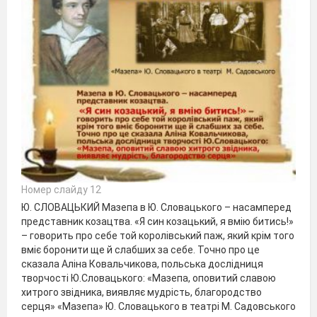
Номер слайду 12
Ю. СЛОВАЦЬКИЙ Мазепа в Ю. Словацького – насамперед
представник козацтва. «Я син козацький, я вмію битись!»
– говорить про себе той королівський паж, який крім того
вміє боронити ще й слабших за себе. Точно про це
сказала Аліна Ковальчикова, польська дослідниця
творчості Ю.Словацького: «Мазепа, оповитий славою
хитрого звідника, виявляє мудрість, благородство
серця» «Мазепа» Ю. Словацького в театрі М. Садовського