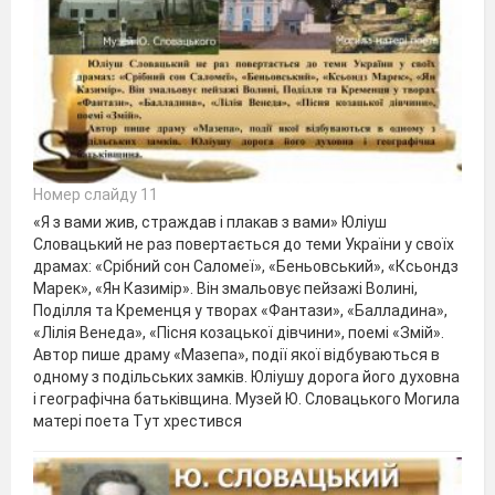
Номер слайду 11
«Я з вами жив, страждав і плакав з вами» Юліуш
Словацький не раз повертається до теми України у своїх
драмах: «Срібний сон Саломеї», «Беньовський», «Ксьондз
Марек», «Ян Казимір». Він змальовує пейзажі Волині,
Поділля та Кременця у творах «Фантази», «Балладина»,
«Лілія Венеда», «Пісня козацької дівчини», поемі «Змій».
Автор пише драму «Мазепа», події якої відбуваються в
одному з подільських замків. Юліушу дорога його духовна
і географічна батьківщина. Музей Ю. Словацького Могила
матері поета Тут хрестився