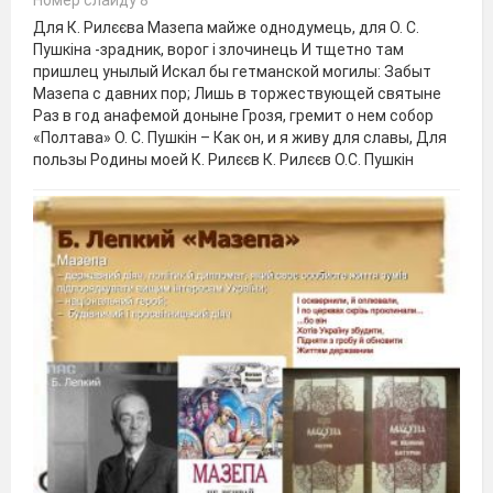
Для К. Рилєєва Мазепа майже однодумець, для О. С.
Пушкіна -зрадник, ворог і злочинець И тщетно там
пришлец унылый Искал бы гетманской могилы: Забыт
Мазепа с давних пор; Лишь в торжествующей святыне
Раз в год анафемой доныне Грозя, гремит о нем собор
«Полтава» О. С. Пушкін – Как он, и я живу для славы, Для
пользы Родины моей К. Рилєєв К. Рилєєв О.С. Пушкін