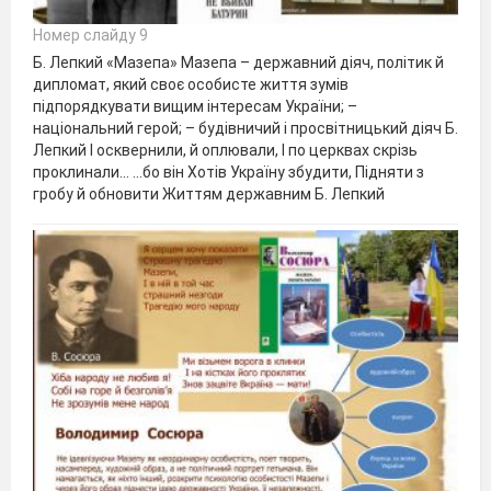
Номер слайду 9
Б. Лепкий «Мазепа» Мазепа – державний діяч, політик й
дипломат, який своє особисте життя зумів
підпорядкувати вищим інтересам України; –
національний герой; – будівничий і просвітницький діяч Б.
Лепкий І осквернили, й оплювали, І по церквах скрізь
проклинали... ...бо він Хотів Україну збудити, Підняти з
гробу й обновити Життям державним Б. Лепкий