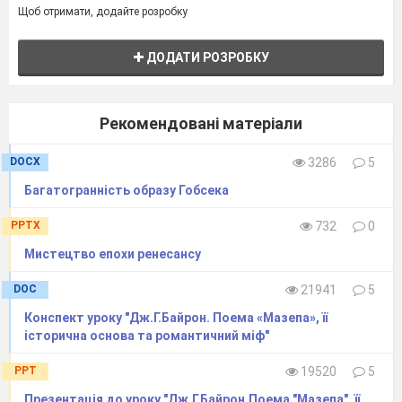
Щоб отримати, додайте розробку
ДОДАТИ РОЗРОБКУ
Рекомендовані матеріали
DOCX
3286
5
Багатогранність образу Гобсека
PPTX
732
0
Мистецтво епохи ренесансу
DOC
21941
5
Конспект уроку "Дж.Г.Байрон. Поема «Мазепа», її
історична основа та романтичний міф"
PPT
19520
5
Презентація до уроку "Дж.Г.Байрон.Поема "Мазепа", її