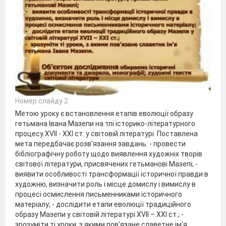
Номер слайду 2
Метою уроку є встановлення етапів еволюції образу
гетьмана Івана Мазепи на тлі історико-літературного
процесу ХVІІ - ХХІ ст. у світовій літературі. Поставлена
мета передбачає розв’язання завдань: - провести
бібліографічну роботу щодо виявлення художніх творів
світової літератури, присвячених гетьманові Мазепі; -
виявити особливості трансформації історичної правди в
художню, визначити роль і місце домислу і вимислу в
процесі осмислення письменниками історичного
матеріалу; - дослідити етапи еволюції традиційного
образу Мазепи у світовій літературі ХVІІ – ХХІ ст.; -
зрозуміти ті уроки, з якими пов'язане славетне ім'я