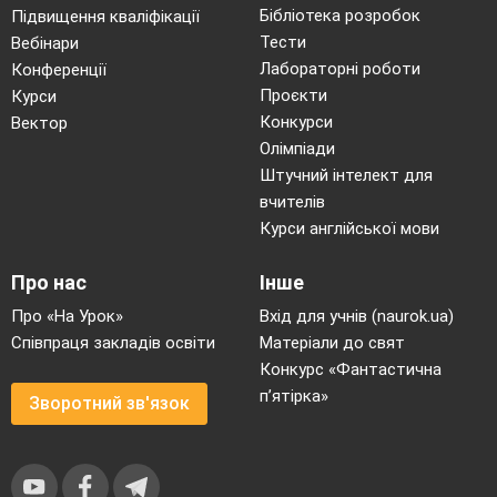
Бібліотека розробок
Підвищення кваліфікації
Тести
Вебінари
Лабораторні роботи
Конференції
Проєкти
Курси
Конкурси
Вектор
Олімпіади
Штучний інтелект для
вчителів
Курси англійської мови
Про нас
Інше
Про «На Урок»
Вхід для учнів (naurok.ua)
Співпраця закладів освіти
Матеріали до свят
Конкурс «Фантастична
п’ятірка»
Зворотний зв'язок