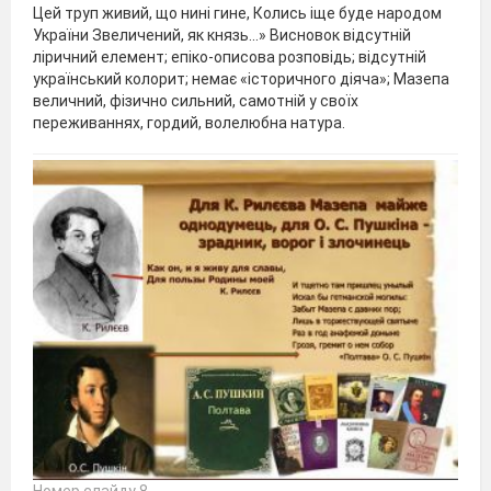
Цей труп живий, що нині гине, Колись іще буде народом
України Звеличений, як князь...» Висновок відсутній
ліричний елемент; епіко-описова розповідь; відсутній
український колорит; немає «історичного діяча»; Мазепа
величний, фізично сильний, самотній у своїх
переживаннях, гордий, волелюбна натура.
Номер слайду 8