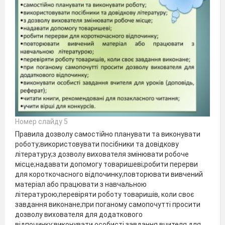
Номер слайду 5
Правила дозволу самостійно планувати та виконувати
роботу;використовувати посібники та довідкову
літературу;з дозволу вихователя змінювати робоче
місце;надавати допомогу товаришеві;робити перерви
для короткочасного відпочинку;повторювати вивчений
матеріал або працювати з навчальною
літературою;перевіряти роботу товаришів, коли своє
завдання виконане;при поганому самопочутті просити
дозволу вихователя для додаткового
відпочинку;виконувати особисті завдання вчителя для