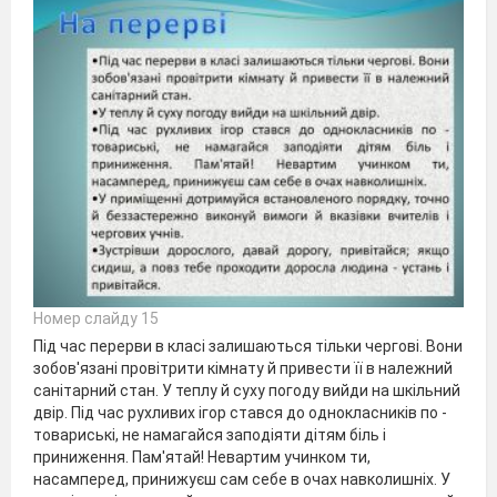
Номер слайду 15
Під час перерви в класі залишаються тільки чергові. Вони
зобов'язані провітрити кімнату й привести її в належний
санітарний стан. У теплу й суху погоду вийди на шкільний
двір. Під час рухливих ігор стався до однокласників по -
товариські, не намагайся заподіяти дітям біль і
приниження. Пам'ятай! Невартим учинком ти,
насамперед, принижуєш сам себе в очах навколишніх. У