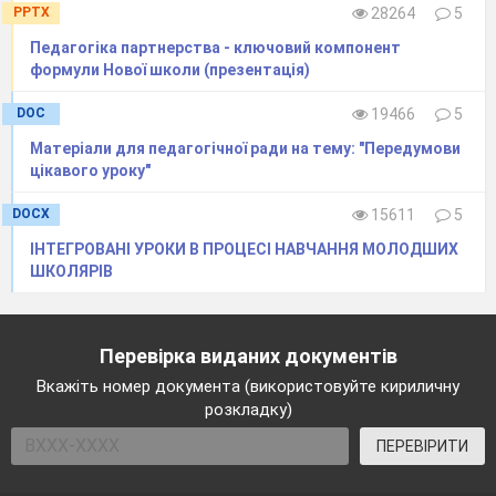
PPTX
28264
5
Педагогіка партнерства - ключовий компонент
формули Нової школи (презентація)
DOC
19466
5
Матеріали для педагогічної ради на тему: "Передумови
цікавого уроку"
DOCX
15611
5
ІНТЕГРОВАНІ УРОКИ В ПРОЦЕСІ НАВЧАННЯ МОЛОДШИХ
ШКОЛЯРІВ
Перевірка виданих документів
Вкажіть номер документа (використовуйте кириличну
розкладку)
ПЕРЕВІРИТИ