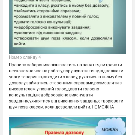
Номер слайду 4
Правила заборонизапізнюватись на заняття;витрачати
неекономно час на роботу;порушувати тишу;відволікати
увагу товаришів;виходити з класу, рухатись в ньому без
дозволу;займатись сторонніми справами;розмовляти з
вихователем у повний голос;давати голосно
консультації;недобросовісно виконувати
завдання;ухилятися від виконання завдань;створювати
шум поза класом, коли дозволили вийти. НЕ МОЖНА