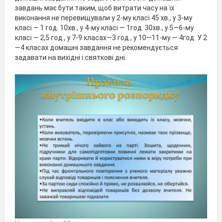
завдань має бути таким, щоб витрати часу на їх
виконання не перевищували у 2-му класі 45 хв., у 3-му
класі — 1 год. 10хв., у 4-му класі — 1год. 30хв., у 5—6-му
класі — 2,5 год., у 7-9 класах—3 год., у 10—11-му — 4год. У 2
—4 класах домашні завдання не рекомендується
задавати на вихідні і святкові дні.