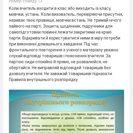
Номер слайду 13
Коли вчитель входити в клас або виходить із класу,
мовчки, устань. Коли вихователь, перевіряючи присутніх,
називає твоє прізвище, мовчки встань. Не тримай нічого
зайвого на парті. Зошита, щоденник, підручники для
самопідготовки повинні лежати закритими на краю
парти. Відкривати й користуватися ними в міру потреби
при виконанні домашнього завдання. Під час
фронтального повторення з ученого матеріалу уважно
слухай відповіді товаришів і пояснення вчителя. За
партою сиди спокійно й прямо, не розвалюйся, не
обертайся. Не виправляй відповідей товаришів без
дозволу вчителя. Не заважай товаришеві підказати.
Правила внутрішнього розпорядку