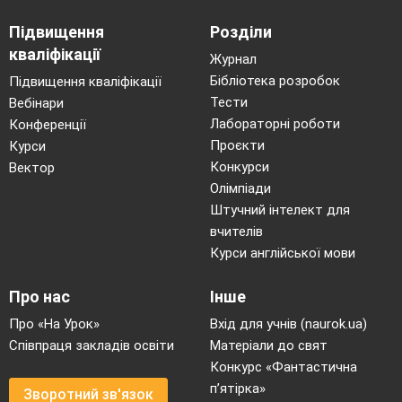
Підвищення
Розділи
кваліфікації
Журнал
Бібліотека розробок
Підвищення кваліфікації
Тести
Вебінари
Лабораторні роботи
Конференції
Проєкти
Курси
Конкурси
Вектор
Олімпіади
Штучний інтелект для
вчителів
Курси англійської мови
Про нас
Інше
Про «На Урок»
Вхід для учнів (naurok.ua)
Співпраця закладів освіти
Матеріали до свят
Конкурс «Фантастична
п’ятірка»
Зворотний зв'язок