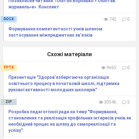
Позакласне читання. Платон Воронько « Облітав
журавель»е». Конспект
DOCX
742
0
Формування компетентності учнів шляхом
застосування міжпредметних зв’язків
Схожі матеріали
PPTX
9665
0
Презентація "Здоров’язберігаюча організація
освітнього процесу в початковій школі, підтримка
рухової активності молодших школярів"
ZIP
30546
5
Розробка педагогічної ради на тему "Формування,
становлення та реалізація профільних інтересів учнів як
необхідний процес на шляху до самореалізації та
успіху".