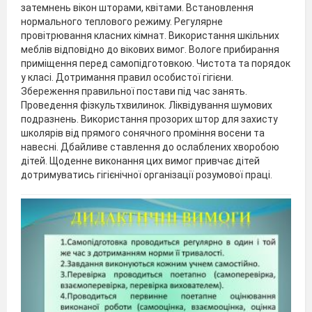
затемнень вікон шторами, квітами. Встановлення
нормального теплового режиму. Регулярне
провітрювання класних кімнат. Використання шкільних
меблів відповідно до вікових вимог. Вологе прибирання
приміщення перед самопідготовкою. Чистота та порядок
у класі. Дотримання правил особистої гігієни.
Збереження правильної постави під час занять.
Проведення фізкультхвилинок. Ліквідування шумових
подразнень. Використання прозорих штор для захисту
школярів від прямого сонячного проміння восени та
навесні. Дбайливе ставлення до ослаблених хворобою
дітей. Щоденне виконання цих вимог привчає дітей
дотримуватись гігієнічної організації розумової праці.