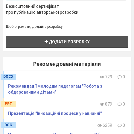
Безкоштовний сертифікат
про публікацію авторської розробки
Щоб отримати, додайте розробку
ДОДАТИ РОЗРОБКУ
Рекомендовані матеріали
DOCX
729
0
Рекомендації молодим педагогам "Робота з
обдарованими дітьми"
PPT
879
0
Презентація "Інноваційні процеси у навчанні"
DOC
6259
0