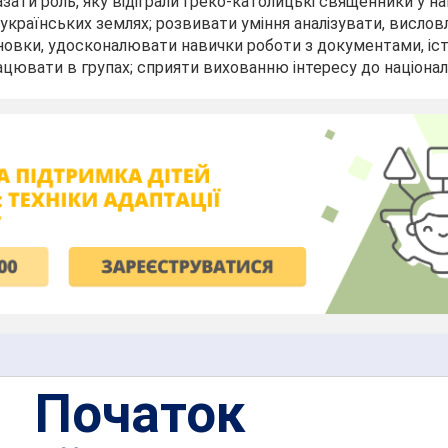
азати роль, яку відіграли греко-католицькі священники у н
оукраїнських землях; розвивати уміння аналізувати, висло
новки, удосконалювати навички роботи з документами, і
ацювати в групах; сприяти вихованню інтересу до національн
Початок