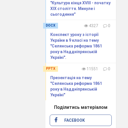
божанщина
"Культура кінця ХVІІІ - початку
ХІХ століття. Минуле і
сьогодення"
уковина
DOCX
4327
0
обережжя
Конспект уроку з історії
України в 9 класі на тему
аличина
"Селянська реформа 1861
року в Наддніпрянській
Крим
Україні".
карпаття
PPTX
11551
0
Презентація на тему
"Селянська реформа 1861
року в Наддніпрянській
Україні"
Поділитись матеріалом
FACEBOOK