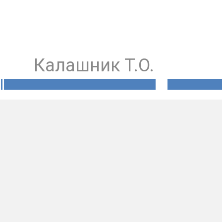
Калашник Т.О.
Імперія
Істори