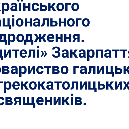
країнського
аціонального
ідродження.
дителі» Закарпатт
овариство галиць
грекокатолицьки
священиків.