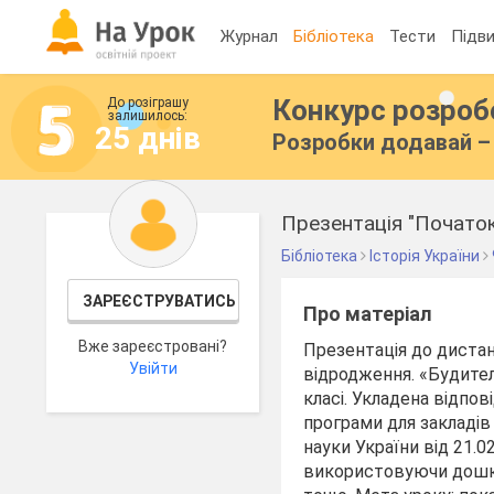
Журнал
Бібліотека
Тести
Підви
Конкурс розро
До розіграшу
залишилось:
25 днів
Розробки додавай – 
Бібліотека
Історія України
ЗАРЕЄСТРУВАТИСЬ
Про матеріал
Вже зареєстровані?
Презентація до дистан
Увійти
відродження. «Будител
класі. Укладена відпов
програми для закладів
науки України від 21.0
використовуючи дошку