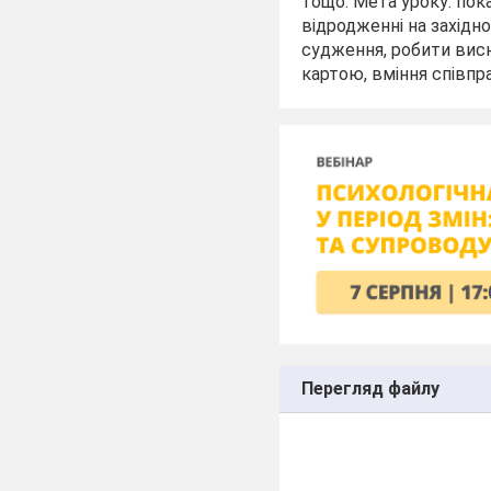
тощо. Мета уроку: пок
відродженні на західн
судження, робити вис
картою, вміння співпр
Перегляд файлу