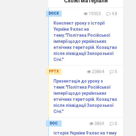
Схожі матеріали
DOCX
19353
4.8
Конспект уроку з історії
України 9 клас на
тему:"Політика Російської
імперії щодо українських
етнічних територій. Козацтво
після ліквідації Запорозької
Січі."
афічні
PPTX
23864
5
Презентація до уроку з
теми:"Політика Російської
імперії щодо українських
етнічних територій. Козацтво
вобережжя
після ліквідації Запорозької
Січі."
Південна
DOC
3869
0
Україна
історія України 9 клас на тему