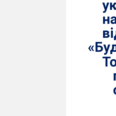
у
н
в
«Бу
Т