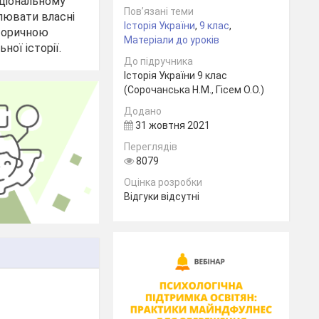
аціональному
Пов’язані теми
влювати власні
Історія України
,
9 клас
,
сторичною
Матеріали до уроків
ої історії.
До підручника
Історія України 9 клас
(Сорочанська Н.М., Гісем О.О.)
Додано
31 жовтня 2021
Переглядів
8079
Оцінка розробки
Відгуки відсутні