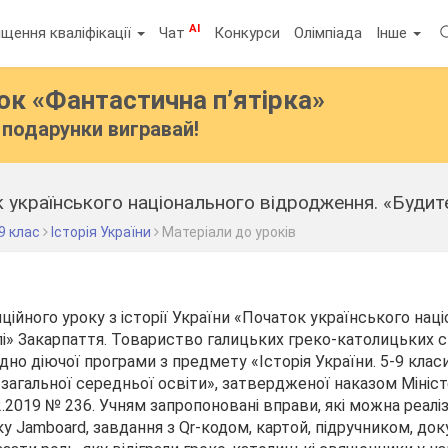
AI
щення кваліфікації
Чат
Конкурси
Олімпіада
Інше
бок
«Фантастична п’ятірка»
подарунки вигравай!
9 клас
Історія України
Матеріали до уроків
ційного уроку з історії України «Початок українського нац
і» Закарпаття. Товариство галицьких греко-католицьких с
ідно діючої програми з предмету «Історія України. 5-9 клас
 загальної середньої освіти», затвердженої наказом Мініст
2.2019 № 236. Учням запропоновані вправи, які можна реалі
 Jamboard, завдання з Qr-кодом, картой, підручником, до