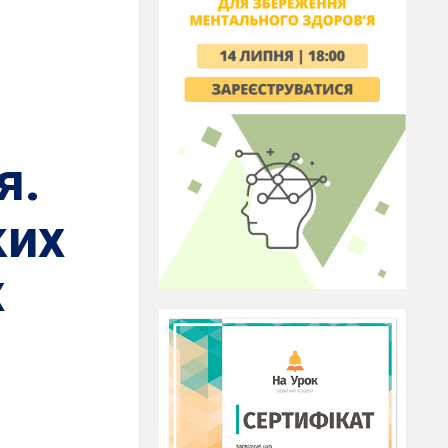
я.
ких
х