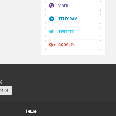
VIBER
 Jamboard
TELEGRAM
TWITTER
GOOGLE+
у)
РИТИ
Інше