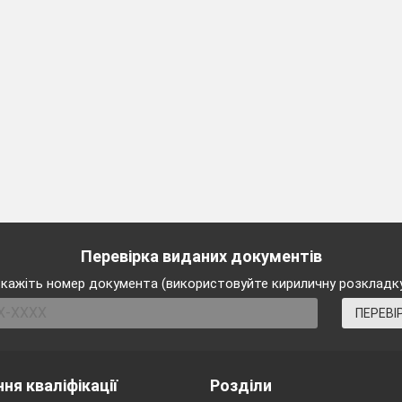
Дошка Google
Російська
1.
імперія
Німеччина
Перевірка виданих документів
кажіть номер документа (використовуйте кириличну розкладк
ПЕРЕВІ
ня кваліфікації
Розділи