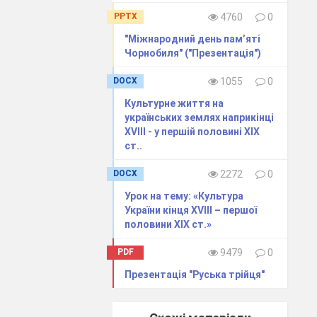
PPTX
4760
0
ко-етнографічні
"Міжнародний день пам’яті
регіони
Чорнобиля" ("Презентація")
DOCX
1055
0
Культурне життя на
українських землях наприкінці
кі
XVIII - у першій половині XIX
ст..
кі
DOCX
2272
0
Урок на тему: «Культура
України кінця XVIII – першої
 Jamboard
половини ХІХ ст.»
PDF
9479
0
Презентація "Руська трійця"
афічні