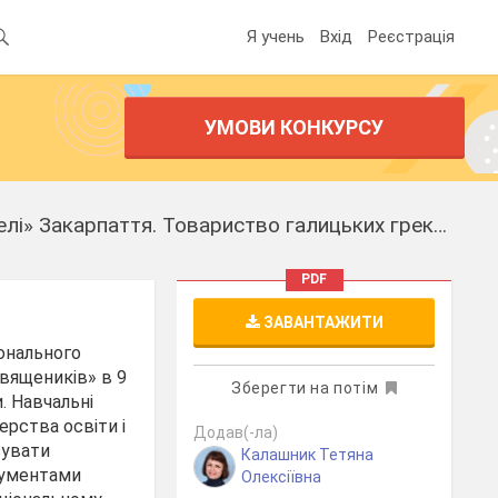
Я учень
Вхід
Реєстрація
УМОВИ КОНКУРСУ
Презентація "Початок українського національного відродження. «Будителі» Закарпаття. Товариство галицьких греко-католицьких священиків"
PDF
ЗАВАНТАЖИТИ
іонального
вящеників» в 9
Зберегти на потім
и. Навчальні
ерства освіти і
Додав(-ла)
зувати
Калашник Тетяна
кументами
Олексіївна