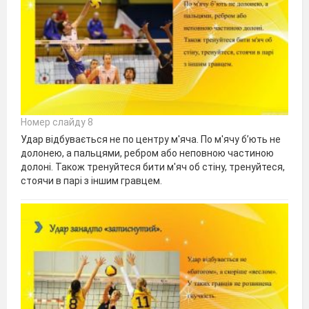
Номер слайду 8
Удар відбувається не по центру м'яча. По м'ячу б’ють не
долонею, а пальцями, ребром або неповною частиною
долоні. Також тренуйтеся бити м'яч об стіну, тренуйтеся,
стоячи в парі з іншим гравцем.