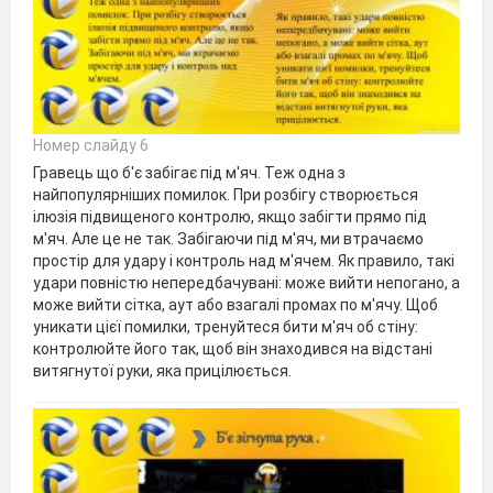
Номер слайду 6
Гравець що б'є забігає під м'яч. Теж одна з
найпопулярніших помилок. При розбігу створюється
ілюзія підвищеного контролю, якщо забігти прямо під
м'яч. Але це не так. Забігаючи під м'яч, ми втрачаємо
простір для удару і контроль над м'ячем. Як правило, такі
удари повністю непередбачувані: може вийти непогано, а
може вийти сітка, аут або взагалі промах по м'ячу. Щоб
уникати цієї помилки, тренуйтеся бити м'яч об стіну:
контролюйте його так, щоб він знаходився на відстані
витягнутої руки, яка прицілюється.