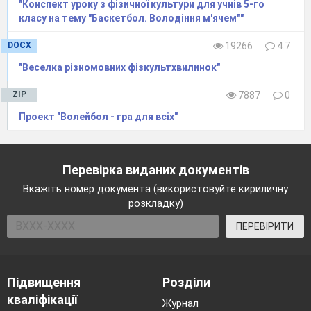
"Конспект уроку з фізичної культури для учнів 5-го
класу на тему "Баскетбол. Володіння м'ячем""
DOCX
19266
4.7
"Веселка різномовних фізкультхвилинок"
ZIP
7887
0
Проект "Волейбол - гра для всіх"
Перевірка виданих документів
Вкажіть номер документа (використовуйте кириличну
розкладку)
ПЕРЕВІРИТИ
Підвищення
Розділи
кваліфікації
Журнал