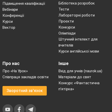
Бібліотека розробок
Підвищення кваліфікації
Тести
Вебінари
Лабораторні роботи
Конференції
Проєкти
Курси
Конкурси
Вектор
Олімпіади
Штучний інтелект для
вчителів
Курси англійської мови
Про нас
Інше
Про «На Урок»
Вхід для учнів (naurok.ua)
Співпраця закладів освіти
Матеріали до свят
Конкурс «Фантастична
п’ятірка»
Зворотний зв'язок