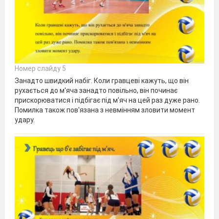
Номер слайду 5
Занадто швидкий набіг. Коли гравцеві кажуть, що він
рухається до м'яча занадто повільно, він починає
прискорюватися і підбігає під м'яч на цей раз дуже рано.
Помилка також пов'язана з невмінням зловити момент
удару.