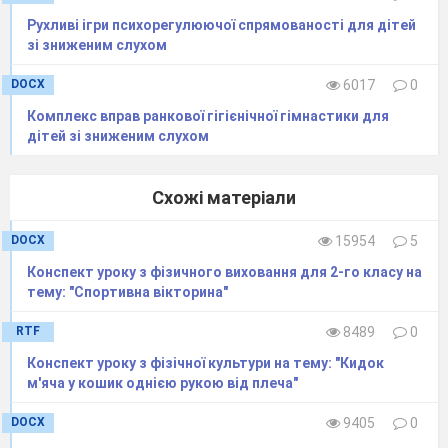
Рухливі ігри психорегулюючої спрямованості для дітей
зі зниженим слухом
DOCX
6017
0
Комплекс вправ ранкової гігієнічної гімнастики для
дітей зі зниженим слухом
Схожі матеріали
DOCX
15954
5
Конспект уроку з фізичного виховання для 2-го класу на
тему: "Спортивна вікторина"
RTF
8489
0
Конспект уроку з фізічної культури на тему: "Кидок
м'яча у кошик однiєю рукою вiд плеча"
DOCX
9405
0