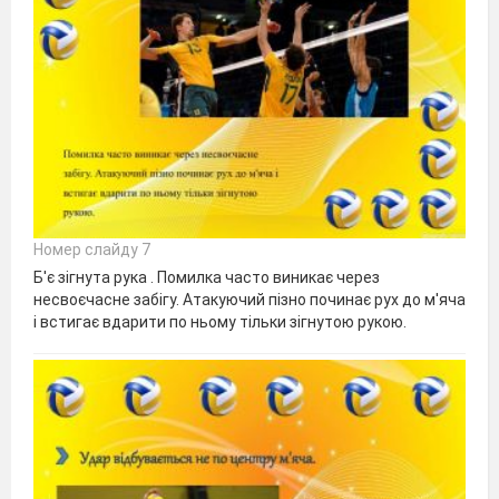
Номер слайду 7
Б'є зігнута рука . Помилка часто виникає через
несвоєчасне забігу. Атакуючий пізно починає рух до м'яча
і встигає вдарити по ньому тільки зігнутою рукою.