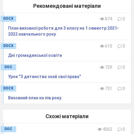
Рекомендовані матеріали
DOCX
874
5
План виховної роботи для 3 класу на 1 семестр 2021-
2022 навчального року
DOCX
610
0
Дні громадянської освіти
DOC
729
0
Урок "З дитинства знай свої права"
DOCX
731
0
Виховний план на пів року.
Моє
Схожі матеріали
ім’я
DOC
4562
0
Напиши про себе: