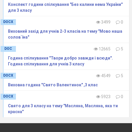
Конспект години спілкування "Без калини нема України"
для 3 класу
Ім’я
______________________________________________
DOCX
3499
0
По
Виховний захід для учнів 2-3 класів на тему "Мово наша
_____________________________
батькові
солов`їна"
Прізвище
DOC
12665
5
______________________________________________
Година спілкування "Твори добро завжди і всюди".
Година спілкування для учнів 3 класу
Що
означає твоє ім’я?
______________________________________________
DOCX
4549
5
Чи є ще у вашому роду люди з таким ім'ям?
Виховна година "Свято Валентинок" ,3 клас
______________________________________________
DOCX
5923
0
Що ти знаєш про відомих людей, що носять таке
Свято для 3 класу на тему "Масляна, Масляна, яка ти
ж, як у тебе, ім'я?
красна"