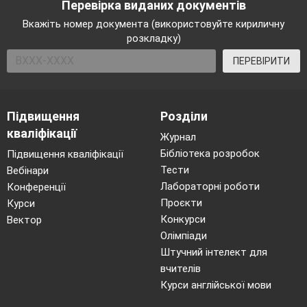
____________________________________________
Перевірка виданих документів
Вкажіть номер документа (використовуйте кириличну
____________________________________________
розкладку)
____________________________________________
ПЕРЕВІРИТИ
Чому потрібно дорожити своїм ім'ям?
Підвищення
Розділи
кваліфікації
Журнал
Бібліотека розробок
Підвищення кваліфікації
Тести
Вебінари
Лабораторні роботи
Конференції
СІМ’Я
Проєкти
Курси
Конкурси
Вектор
Батько
Олімпіади
Им’я
Штучний інтелект для
вчителів
По батькові
Курси англійської мови