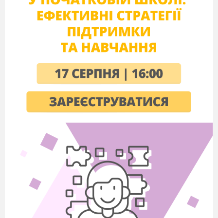
Що я люблю більш всього
Я думаю, що я можу… Я знаю,
що я можу!
Мої друзі
Особистий план
самовиховання
Моє шкільне життя
«ТЕСТ»