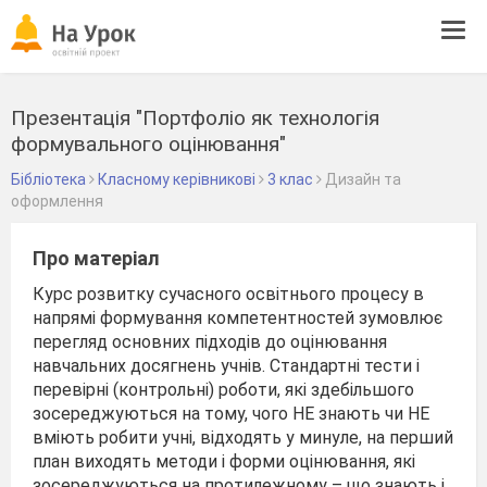
Tog
navi
Презентація "Портфоліо як технологія
формувального оцінювання"
Бібліотека
Класному керівникові
3 клас
Дизайн та
оформлення
Про матеріал
Курс розвитку сучасного освітнього процесу в
напрямі формування компетентностей зумовлює
перегляд основних підходів до оцінювання
навчальних досягнень учнів. Стандартні тести і
перевірні (контрольні) роботи, які здебільшого
зосереджуються на тому, чого НЕ знають чи НЕ
вміють робити учні, відходять у минуле, на перший
план виходять методи і форми оцінювання, які
зосереджуються на протилежному – що знають і