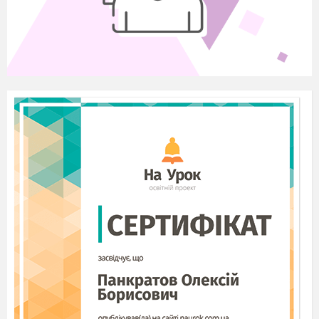
Розділ II.
«Портфоліо
документів»
Мої досягнення
Розділ III.
«Портфоліо робіт»
Мої роботи
Розділ IV.
«Скарбничка»
«Поради Знайки»
Розділ І