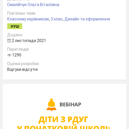
Смалійчук Ольга Віталіївна
Пов’язані теми
Класному керівникові
,
3 клас
,
Дизайн та оформлення
НУШ
Додано
2 листопада 2021
Зміст
Переглядів
1290
Оцінка розробки
Розділ I.
«Мій портрет»
Відгуки відсутні
Моє ім'я
Мій родовід
Що я люблю робити