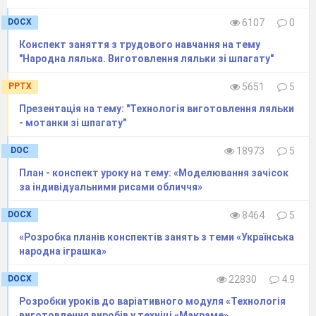
DOCX
6107
0
Конспект заняття з трудового навчання на тему
"Народна лялька. Виготовлення ляльки зі шпагату"
PPTX
5651
5
Презентація на тему: "Технологія виготовлення ляльки
- мотанки зі шпагату"
DOC
18973
5
План - конспект уроку на тему: «Моделювання зачісок
за індивідуальними рисами обличчя»
DOCX
8464
5
«Розробка планів конспектів занять з теми «Українська
народна іграшка»
DOCX
22830
4.9
Розробки уроків до варіативного модуля «Технологія
виготовлення виробів у техніці «Макраме»