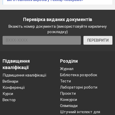
Перевірка виданих документів
Вкажіть номер документа (використовуйте кириличну
розкладку)
ПЕРЕВІРИТИ
Підвищення
Розділи
кваліфікації
Журнал
Бібліотека розробок
Підвищення кваліфікації
Тести
Вебінари
Лабораторні роботи
Конференції
Проєкти
Курси
Конкурси
Вектор
Олімпіади
Штучний інтелект для