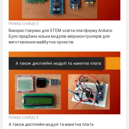
Номер слайду 5
Використовуємо для STEM-освіти платформу Arduino.
Було придбано кілька модулів-мікроконтролерів для
виготовлення майбутніх проектів
Номер слайду 6
А також дисплейні модулі та макетна плата