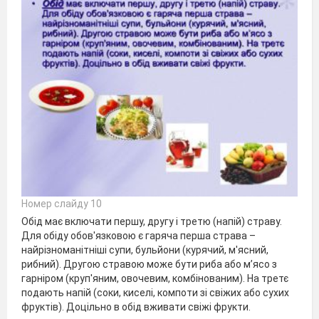
Номер слайду 10
Обід має включати першу, другу і третю (напій) страву.
Для обіду обов'язковою є гаряча перша страва –
найрізноманітніші супи, бульйони (курячий, м'ясний,
рибний). Другою стравою може бути риба або м’ясо з
гарніром (круп'яним, овочевим, комбінованим). На третє
подають напій (соки, киселі, компоти зі свіжих або сухих
фруктів). Доцільно в обід вживати свіжі фрукти.