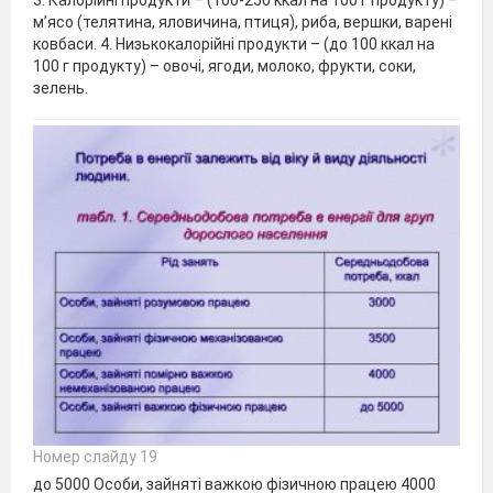
3. Калорійні продукти – (100-250 ккал на 100 г продукту) –
м’ясо (телятина, яловичина, птиця), риба, вершки, варені
ковбаси. 4. Низькокалорійні продукти – (до 100 ккал на
100 г продукту) – овочі, ягоди, молоко, фрукти, соки,
зелень.
Номер слайду 19
до 5000 Особи, зайняті важкою фізичною працею 4000