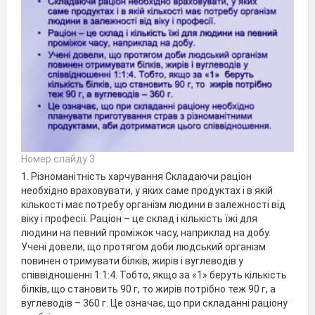
Номер слайду 3
1. Різноманітність харчування Складаючи раціон
необхідно враховувати, у яких саме продуктах і в якій
кількості має потребу організм людини в залежності від
віку і професії. Раціон – це склад і кількість їжі для
людини на певний проміжок часу, наприклад на добу.
Учені довели, що протягом доби людський організм
повинен отримувати білків, жирів і вуглеводів у
співвідношенні 1:1:4. Тобто, якщо за «1» беруть кількість
білків, що становить 90 г, то жирів потрібно теж 90 г, а
вуглеводів – 360 г. Це означає, що при складанні раціону