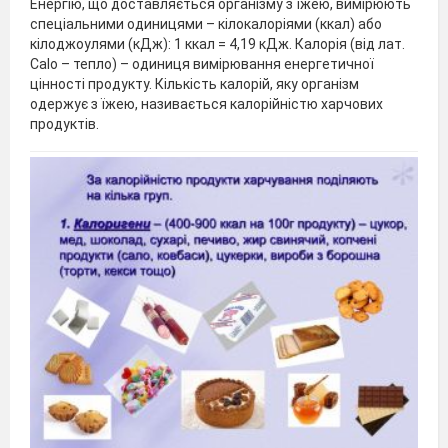
Енергію, що доставляється організму з їжею, вимірюють
спеціальними одиницями – кілокалоріями (ккал) або
кілоджоулями (кДж): 1 ккал = 4,19 кДж. Калорія (від лат.
Саlo – тепло) – одиниця вимірювання енергетичної
цінності продукту. Кількість калорій, яку організм
одержує з їжею, називається калорійністю харчових
продуктів.