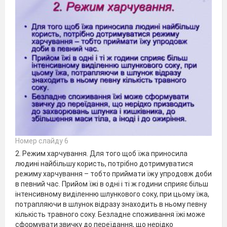
Номер слайду 6
2. Режим харчування. Для того щоб їжа приносила
людині найбільшу користь, потрібно дотримуватися
режиму харчування – тобто приймати їжу упродовж доби
в певний час. Прийом їжі в одні і ті ж години сприяє більш
інтенсивному виділенню шлункового соку, при цьому їжа,
потрапляючи в шлунок відразу знаходить в ньому певну
кількість травного соку. Безладне споживання їжі може
сформувати звичку до переїдання, що нерідко