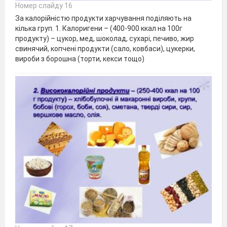
Номер слайду 16
За калорійністю продукти харчування поділяють на
кілька груп. 1. Калоригени – (400-900 ккал на 100г
продукту) – цукор, мед, шоколад, сухарі, печиво, жир
свинячий, копчені продукти (сало, ковбаси), цукерки,
вироби з борошна (торти, кекси тощо)