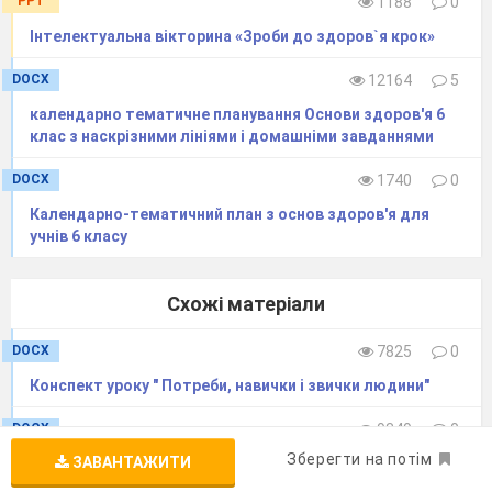
PPT
1188
0
Інтелектуальна вікторина «Зроби до здоров`я крок»
DOCX
12164
5
календарно тематичне планування Основи здоров'я 6
клас з наскрізними лініями і домашніми завданнями
DOCX
1740
0
Календарно-тематичний план з основ здоров'я для
учнів 6 класу
Схожі матеріали
DOCX
7825
0
Конспект уроку " Потреби, навички і звички людини"
DOCX
9349
0
Зберегти на потім
ЗАВАНТАЖИТИ
Конспект уроку з основ здоров'я для 6 класу на тему:
"Подбай про свою безпеку"