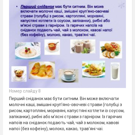
Номер слайду 8
Перший сніданок має бути ситним. Він може включати
молочні каші, змішані круп’яно-овочеві страви (голубці з
рисом, картопляні, морквяні, капустяні котлети із соусом,
запіканки), рибні або м'ясні страви з гарніром. Із гарячих
напоїв на сніданок подають чай, чай з молоком, кавові
напої (без кофеїну), молоко, какао, трав'яні чаї.