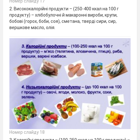
Номер слайду 17
2. Висококалорійні продукти – (250-400 ккал на 100 г
продукту) – хлібобулочні й макаронні вироби, крупи,
бобові (горох, боби, соя), сметана, тверді сири, сир,
вершкове масло, олія.
Номер слайду 18