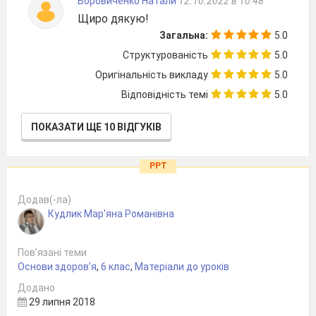
Боровиченко Натали
12.10.2022 в 10:48
Щиро дякую!
Загальна:
5.0
Структурованість
5.0
Оригінальність викладу
5.0
Відповідність темі
5.0
ПОКАЗАТИ ЩЕ 10 ВІДГУКІВ
PPT
Додав(-ла)
Кудлик Мар'яна Романівна
Пов’язані теми
Основи здоров’я
,
6 клас
,
Матеріали до уроків
Додано
29 липня 2018