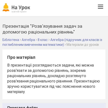
Tog
navi
Презентація "Розв'язування задач за
допомогою раціональних рівнянь"
Бібліотека
Алгебра
8 клас
Алгебра (підручник для класів із
поглибленим вивченням математики)
Матеріали до уроків
Про матеріал
В презентації розглядаються задачи, які можна
розв'язати за допомогою рівнянь, зокрема
раціональних рівнянь, докладно розглянуто
розв'язання раціонального рівняння. Презентацією
зручно користуватися під час пояснення нового
матеріалу.
Перегляд файлу