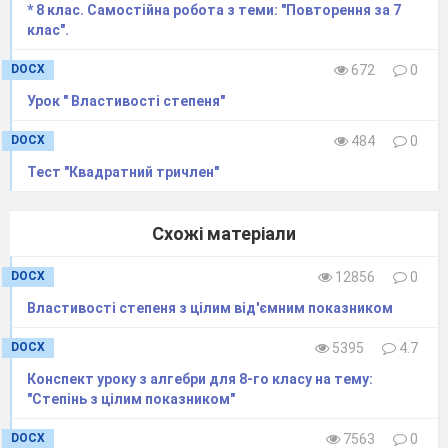
* 8 клас. Самостійна робота з теми: "Повторення за 7
клас".
DOCX
672
0
Урок " Властивості степеня"
DOCX
484
0
Тест "Квадратний тричлен"
Схожі матеріали
DOCX
12856
0
Властивості степеня з цілим від'ємним показником
DOCX
5395
4.7
Конспект уроку з алгебри для 8-го класу на тему:
"Степінь з цілим показником"
DOCX
7563
0