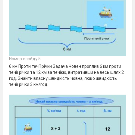
Номер слайду 5
6 км Проти течії річки Задача Човен проплив 6 км проти
течії річки та 12 км за течією, витративши на весь шлях 2
год. Знайти власну швидкість човна, якщо швидкість
течії річки 3 км/год.