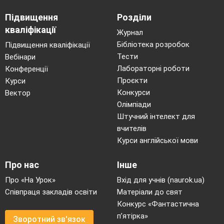
Підвищення
Розділи
кваліфікації
Журнал
Бібліотека розробок
Підвищення кваліфікації
Тести
Вебінари
Лабораторні роботи
Конференції
Проєкти
Курси
Конкурси
Вектор
Олімпіади
Штучний інтелект для
вчителів
Курси англійської мови
Про нас
Інше
Про «На Урок»
Вхід для учнів (naurok.ua)
Співпраця закладів освіти
Матеріали до свят
Конкурс «Фантастична
п’ятірка»
Зворотний зв'язок