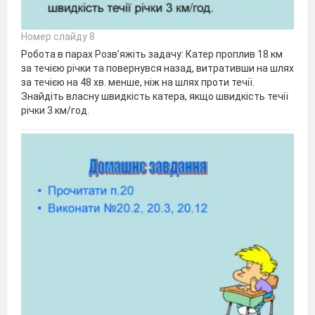
Номер слайду 8
Робота в парах Розв’яжіть задачу: Катер проплив 18 км
за течією річки та повернувся назад, витративши на шлях
за течією на 48 хв. менше, ніж на шлях проти течії.
Знайдіть власну швидкість катера, якщо швидкість течії
річки 3 км/год.