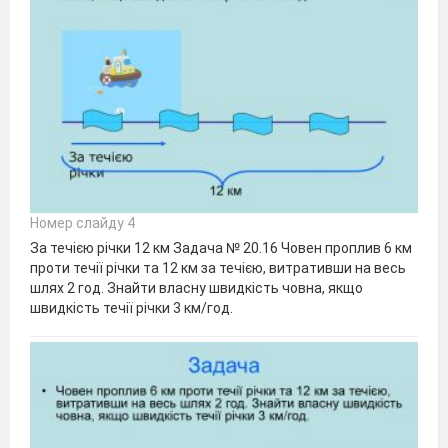
Номер слайду 4
За течією річки 12 км Задача № 20.16 Човен проплив 6 км
проти течії річки та 12 км за течією, витративши на весь
шлях 2 год. Знайти власну швидкість човна, якщо
швидкість течії річки 3 км/год.