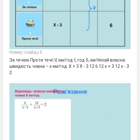
Номер слайду 6
За течією Проти течії V, км/год t, год S, км Нехай власна
швидкість човна – х км/год. Х + 3 Х - 3 12 6 12 х + 3 12 х - 3
2