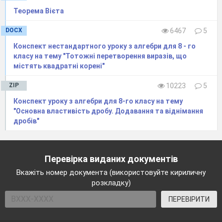
Теорема Вієта
DOCX
6467
5
Конспект нестандартного уроку з алгебри для 8 - го
класу на тему "Тотожні перетворення виразів, що
містять квадратні корені"
ZIP
10223
5
Конспект уроку з алгебри для 8-го класу на тему
"Основна властивість дробу. Додавання та віднімання
дробів"
Перевірка виданих документів
Вкажіть номер документа (використовуйте кириличну
розкладку)
ПЕРЕВІРИТИ