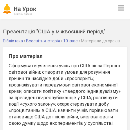
Tog
navi
Презентація "США у міжвоєнний період"
Бібліотека
Всесвітня історія
10 клас
Матеріали до уроків
Про матеріал
Сформувати уявлення учнів про США після Першої
світової війни; створити умови для розуміння
причин та наслідків доби «проспериті»;
проаналізувати передумови світової економічної
кризи; описати політику «твердого індивідуалізму»
за президентів-республіканців у США; розглянути
події «сухого закону»; охарактеризувати добу
«процвітання» в США; навчити учнів порівнювати
становище США до і після війни, висловлювати
свою думку щодо експериментів у суспільстві.