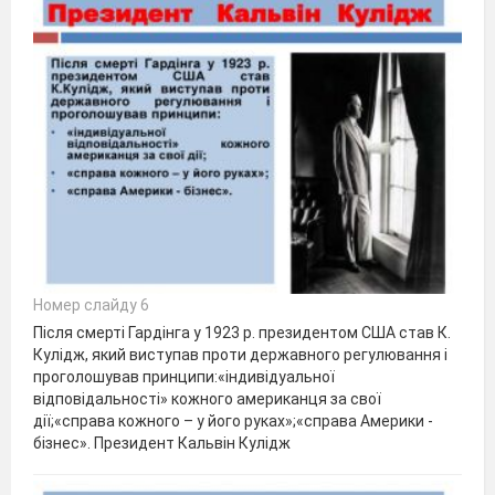
Номер слайду 6
Після смерті Гардінга у 1923 р. президентом США став К.
Кулідж, який виступав проти державного регулювання і
проголошував принципи:«індивідуальної
відповідальності» кожного американця за свої
дії;«справа кожного – у його руках»;«справа Америки -
бізнес». Президент Кальвін Кулідж