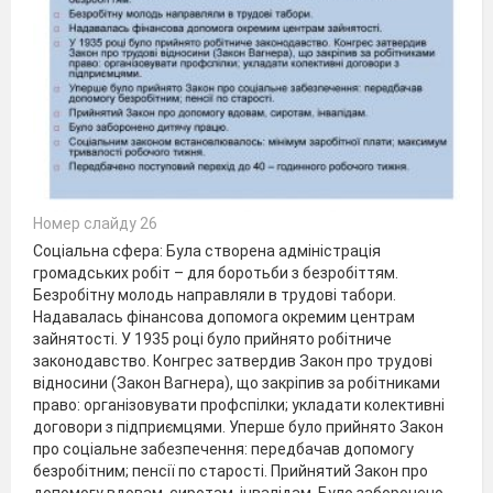
Номер слайду 26
Соціальна сфера: Була створена адміністрація
громадських робіт – для боротьби з безробіттям.
Безробітну молодь направляли в трудові табори.
Надавалась фінансова допомога окремим центрам
зайнятості. У 1935 році було прийнято робітниче
законодавство. Конгрес затвердив Закон про трудові
відносини (Закон Вагнера), що закріпив за робітниками
право: організовувати профспілки; укладати колективні
договори з підприємцями. Уперше було прийнято Закон
про соціальне забезпечення: передбачав допомогу
безробітним; пенсії по старості. Прийнятий Закон про
допомогу вдовам, сиротам, інвалідам. Було заборонено