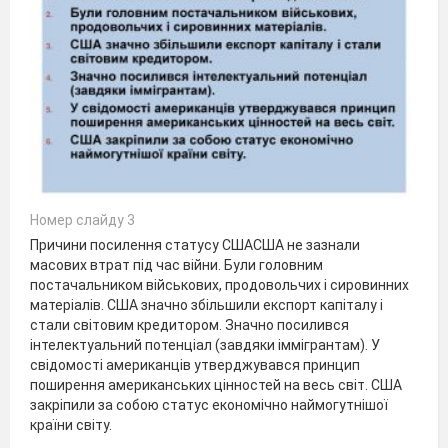
Номер слайду 3
Причини посилення статусу СШАСША не зазнали
масових втрат під час війни. Були головним
постачальником військових, продовольчих і сировинних
матеріалів. США значно збільшили експорт капіталу і
стали світовим кредитором. Значно посилився
інтелектуальний потенціал (завдяки іммігрантам). У
свідомості американців утверджувався принцип
поширення американських цінностей на весь світ. США
закріпили за собою статус економічно наймогутнішої
країни світу.