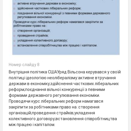
Номер слайду 8
Внутрішня політика СШАУряд Вільсона керувався у своїй
політиці ідеологією неолібералізму:активне втручання
держави в економіку;здійснення часткових ліберальних
реформ;поєднання вільної конкуренції з певними
формами державного регулювання економіки.
Проводячи курс ліберальних реформ намагався
закріпити за робітниками право на :створення
організацій;проведення страйків;укладення
колективного договору;встановлення співробітництва
між працею і капіталом.