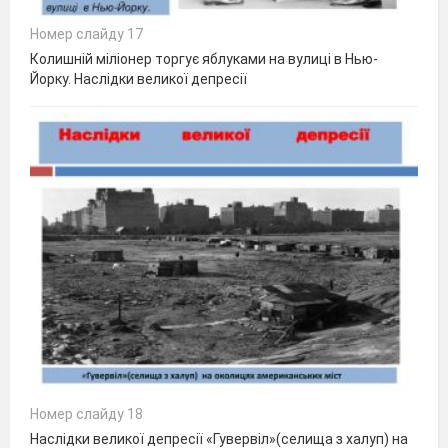
Номер слайду 17
Колишній міліонер торгує яблуками на вулиці в Нью-
Йорку. Наслідки великої депресії
Номер слайду 18
Наслідки великої депресії «Гувервіл»(селища з халуп) на