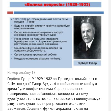
Номер слайду 13
Герберт Гувер. У 1929-1932 рр. Президентський пост в
США посідав Г. Гувер. Будь які спроби вивести країну з
кризи були неефективними. Серед населення
поширились настрої зневіри в консервативному
курсіГувер стояв на позиціях «твердого індивідуалізму» -
рішуче виступав проти регулювання економіки
державою. Соціальні функції держави поклав на