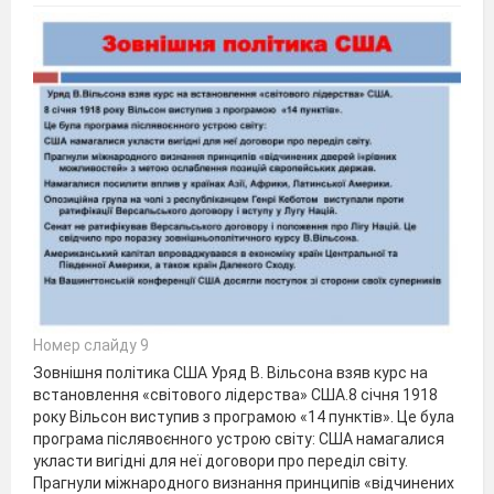
Номер слайду 9
Зовнішня політика США Уряд В. Вільсона взяв курс на
встановлення «світового лідерства» США.8 січня 1918
року Вільсон виступив з програмою «14 пунктів». Це була
програма післявоєнного устрою світу: США намагалися
укласти вигідні для неї договори про переділ світу.
Прагнули міжнародного визнання принципів «відчинених