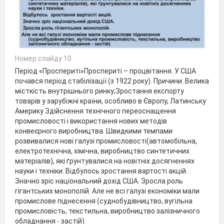
Номер слайду 10
Період «Проспериті»Проспериті – процвітання. У США
почався період стабілізації (з 1922 року). Причини: Велика
місткість внутрішнього ринку;Зростання експорту
товарів у зарубіжні країни, особливо в Європу, Латинську
Америку Здійснення технічного переоснащення
промисловості і використання нових методів
конвеєрного виробництва. Швидкими темпами
розвивалися нові галузі промисловості(автомобільна,
електротехнічна, хімічна, виробництво синтетичних
матеріалів), які ґрунтувалися на новітніх досягненнях
науки і техніки. Відбулось зростання вартості акцій.
Значно зріс національний дохід США. Зросла роль
гігантських монополій. Але не всі галузі економіки мали
промислове піднесення (суднобудівництво, вугільна
промисловість, текстильна, виробництво залізничного
обладнання - застій)