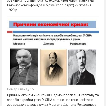
зовнішніх проявів початку економічної кризи. Паніка на
Нью-йоркськійфондовій біржі (Уолл-стріт) 29 жовтня
1929 р.
Номер слайду 15
Причини економічної кризи: Надмонополізація капіталу та
засобів виробництва. У США значна частина капіталів
зосереджувалась в руках Моргана Дюпона Рокфеллера