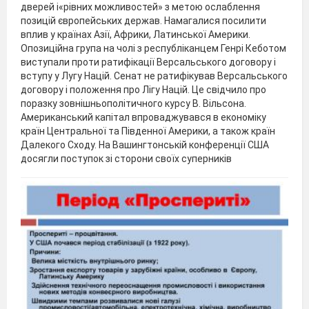
дверей і«рівних можливостей» з метою ослаблення
позицій європейських держав. Намагалися посилити
вплив у країнах Азії, Африки, Латинської Америки.
Опозиційна група на чолі з республіканцем Генрі Кеботом
виступали проти ратифікації Версальського договору і
вступу у Лугу Націй. Сенат не ратифікував Версальського
договору і положення про Лігу Націй. Це свідчило про
поразку зовнішньополітичного курсу В. Вільсона.
Американський капітал впроваджувався в економіку
країн Центральної та Південної Америки, а також країн
Далекого Сходу. На Вашингтонській конференції США
досягли поступок зі сторони своїх суперників