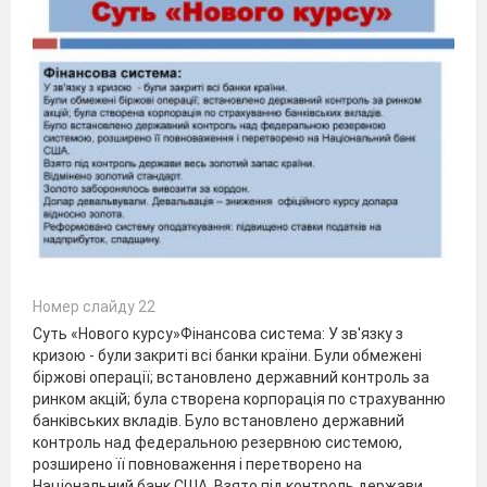
Номер слайду 22
Суть «Нового курсу»Фінансова система: У зв'язку з
кризою - були закриті всі банки країни. Були обмежені
біржові операції; встановлено державний контроль за
ринком акцій; була створена корпорація по страхуванню
банківських вкладів. Було встановлено державний
контроль над федеральною резервною системою,
розширено її повноваження і перетворено на
Національний банк США. Взято під контроль держави