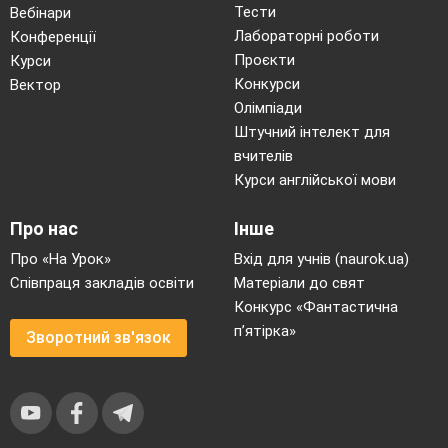
Тести
Вебінари
Лабораторні роботи
Конференції
Проєкти
Курси
Конкурси
Вектор
Олімпіади
Штучний інтелект для
вчителів
Курси англійської мови
Про нас
Інше
Про «На Урок»
Вхід для учнів (naurok.ua)
Співпраця закладів освіти
Матеріали до свят
Конкурс «Фантастична
п’ятірка»
Зворотний зв'язок