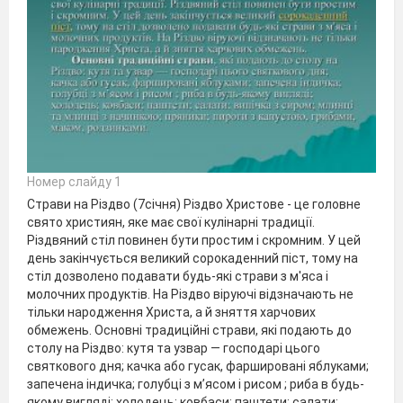
Номер слайду 1
Страви на Різдво (7січня) Різдво Христове - це головне
свято християн, яке має свої кулінарні традиції.
Різдвяний стіл повинен бути простим і скромним. У цей
день закінчується великий сорокаденний піст, тому на
стіл дозволено подавати будь-які страви з м'яса і
молочних продуктів. На Різдво віруючі відзначають не
тільки народження Христа, а й зняття харчових
обмежень. Основні традиційні страви, які подають до
столу на Різдво: кутя та узвар — господарі цього
святкового дня; качка або гусак, фаршировані яблуками;
запечена індичка; голубці з м’ясом і рисом ; риба в будь-
якому вигляді; холодець; ковбаси; паштети; салати;