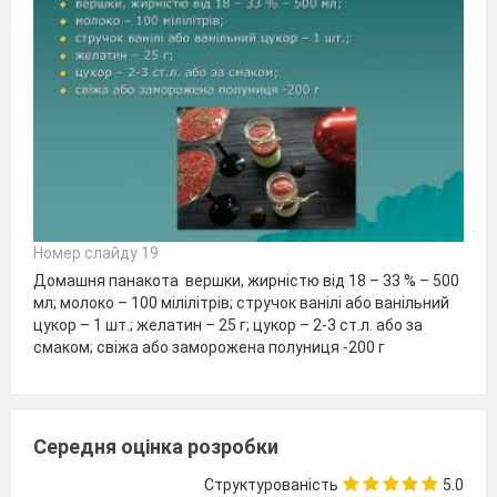
Номер слайду 19
Домашня панакота вершки, жирністю від 18 – 33 % – 500
мл; молоко – 100 мілілітрів; стручок ванілі або ванільний
цукор – 1 шт.; желатин – 25 г; цукор – 2-3 ст.л. або за
смаком; свіжа або заморожена полуниця -200 г
Середня оцінка розробки
Структурованість
5.0