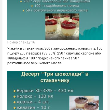
Номер слайду 16
Чізкейк в стаканчиках 300 г заморожених лісових ягід 150
г цукру 250 г вершків (33-35%) 250 г сиру маскарпоне або
Філадельфія 100 г подрібненого печива 50 г
розтопленого вершкового масла