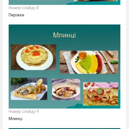
Номер слайду 8
Пиріжки
Номер слайду 9
Млинці