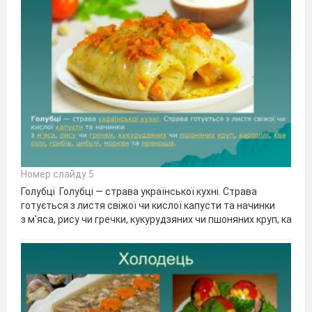
Номер слайду 5
Голубці Голубці — страва української кухні. Страва
готується з листя свіжої чи кислої капусти та начинки
з м'яса, рису чи гречки, кукурудзяних чи пшоняних круп, картопл