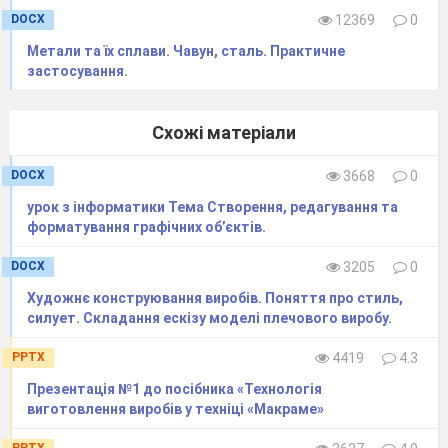
DOCX
12369
0
Метали та їх сплави. Чавун, сталь. Практичне
застосування.
Схожі матеріали
DOCX
3668
0
урок з інформатики Тема Створення, редагування та
форматування графічних об’єктів.
DOCX
3205
0
Художнє конструювання виробів. Поняття про стиль,
силует. Складання ескізу моделі плечового виробу.
PPTX
4419
4.3
Презентація №1 до посібника «Технологія
виготовлення виробів у техніці «Макраме»
PPTX