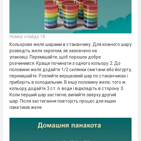
Номер слайду 18
Кольорове желе шарами в стаканчику Для кожного шару
розведіть желе окропом, як зазначено на
упаковці. Перемішайте, щоб порошок добре
розчинився. Краще починати з одного кольору. 2. До
половини желе додайте 1/2 склянки сметани або йогурту,
перемішайте. Розлийте вершковий шар по стаканчиках і
приберіть в холодильник. В іншу половину желе, того ж
кольору, додайте 3 ст. л. води і відкладіть в сторону. 3.
Коли перший шар застигне, вилийте зверху другий
шар. Після застигання повторіть процес для інших
пакетиків желе.