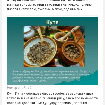
випічка з сиром; млинці та млинці з начинкою; пряники;
пироги з капустою, грибами, маком, родзинками.
Номер слайду 2
Кутя Кутя – обрядове блюдо (особлива зернова каша).
Готують її з немеленої пшениці, рису, вівса або ячменю та
солодкої добавки – меду, цукру, родзинок, варення,