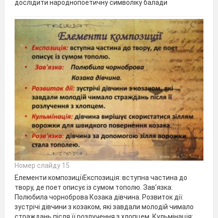
дослідити народнопоетичну символіку балади
Номер слайду 15
Елементи композиціїЕкспозиція: вступна частина до
твору, де поет описує із сумом тополю. Зав'язка:
Полюбила чорноброва Козака дівчина. Розвиток дії:
зустрічі дівчини з козаком, які завдали молодій чимало
страждань після її розлучення з хлопцем. Кульмінація: