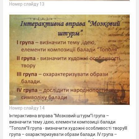
Номер слайду 13
Номер слайду 14
Інтерактивна вправа “Мозковий штурм”І група –
визначити тему ,ідею, елементи композиції балади
“Тополя”ІІ група - визначити художні особливості творуІІІ
група – охарактеризувати образи балади. IV група –