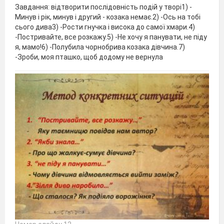
Завдання: відтворити послідовність подій у творі1) -
Минув і рік, минув і другий - козака немає.2) -Ось на тобі
сього дива3) -Рости гнучка і висока до самої хмари.4)
-Постривайте, все розкажу.5) -Не хочу я панувати, не піду
я, мамо!6) -Полубила чорнобрива козака дівчина.7)
-Зроби, моя пташко, щоб додому не вернула