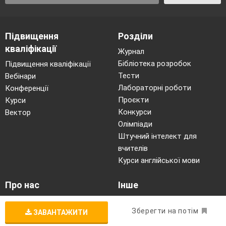
Підвищення
Розділи
кваліфікації
Журнал
Бібліотека розробок
Підвищення кваліфікації
Тести
Вебінари
Лабораторні роботи
Конференції
Проєкти
Курси
Конкурси
Вектор
Олімпіади
Штучний інтелект для
вчителів
Курси англійської мови
Про нас
Інше
Про «На Урок»
Вхід для учнів (naurok.ua)
Зберегти на потім
Співпраця закладів освіти
Матеріали до свят
ЗАВАНТАЖИТИ
Конкурс «Фантастична