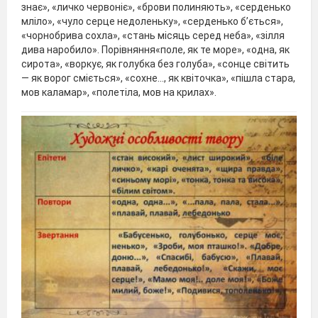
знає», «личко червоніє», «брови полиняють», «серденько
мліло», «чуло серце недоленьку», «серденько б’ється»,
«чорнобрива сохла», «стань місяць серед неба», «зілля
дива наробило». Порівняння«поле, як те море», «одна, як
сирота», «воркує, як голубка без голуба», «сонце світить
— як ворог сміється», «сохне..., як квіточка», «пішла стара,
мов каламар», «полетіла, мов на крилах».