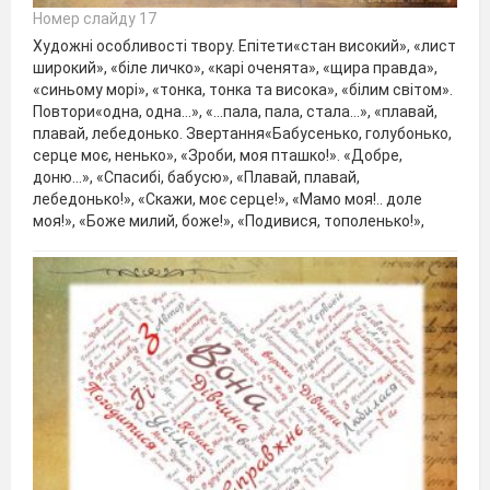
Номер слайду 17
Художні особливості твору. Епітети«стан високий», «лист
широкий», «біле личко», «карі оченята», «щира правда»,
«синьому морі», «тонка, тонка та висока», «білим світом».
Повтори«одна, одна...», «...пала, пала, стала...», «плавай,
плавай, лебедонько. Звертання«Бабусенько, голубонько,
серце моє, ненько», «Зроби, моя пташко!». «Добре,
доню...», «Спасибі, бабусю», «Плавай, плавай,
лебедонько!», «Скажи, моє серце!», «Мамо моя!.. доле
моя!», «Боже милий, боже!», «Подивися, тополенько!»,