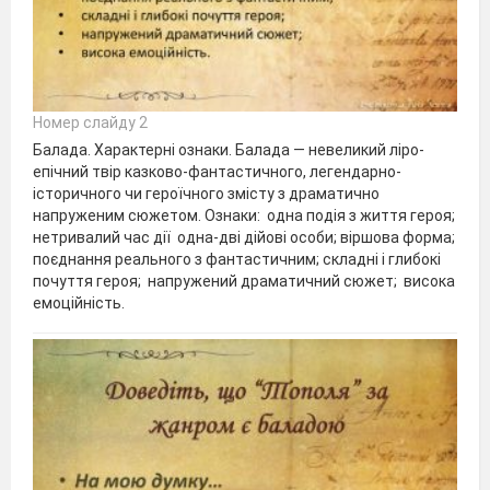
Номер слайду 2
Балада. Характерні ознаки. Балада — невеликий ліро-
епічний твір казково-фантастичного, легендарно-
історичного чи героїчного змісту з драматично
напруженим сюжетом. Ознаки: одна подія з життя героя;
нетривалий час дії одна-дві дійові особи; віршова форма;
поєднання реального з фантастичним; складні і глибокі
почуття героя; напружений драматичний сюжет; висока
емоційність.