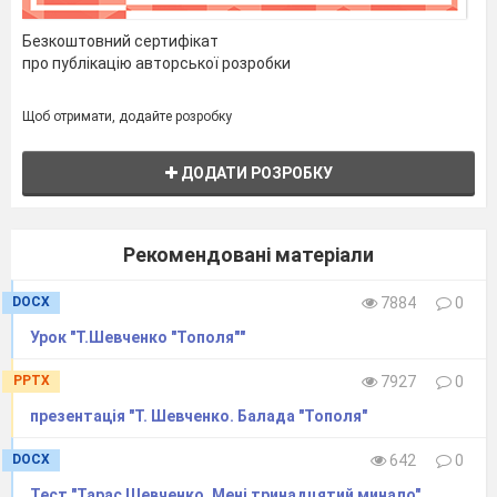
Безкоштовний сертифікат
про публікацію авторської розробки
Щоб отримати, додайте розробку
ДОДАТИ РОЗРОБКУ
Рекомендовані матеріали
DOCX
7884
0
Урок "Т.Шевченко "Тополя""
PPTX
7927
0
презентація "Т. Шевченко. Балада "Тополя"
DOCX
642
0
Тест "Тарас Шевченко. Мені тринадцятий минало"