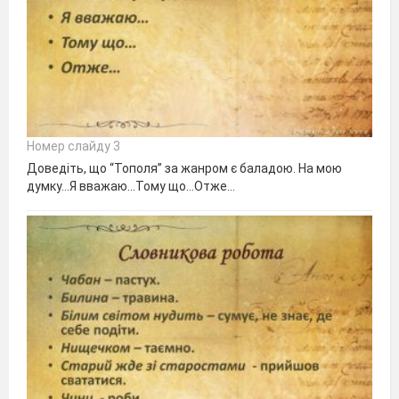
Номер слайду 3
Доведіть, що “Тополя” за жанром є баладою. На мою
думку…Я вважаю…Тому що…Отже…