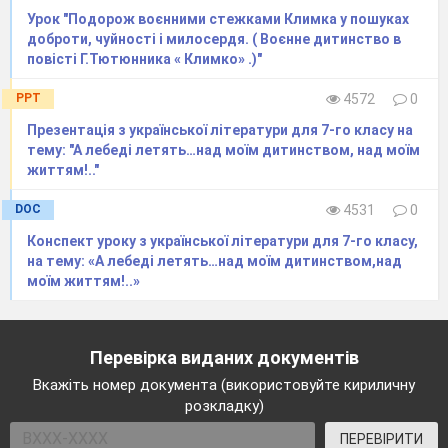
Урок "Подорож воєнними стежками Климка у пошуках
доброти, чуйності і милосердя. ( Воєнне дитинство в
повісті Г.Тютюнника « Климко» .)"
PPT
4572
0
Презентація з української літератури для 7-го класу на
тему: "А лебеді летять…над моїм дитинством, над моїм
життям!.."
DOC
4531
0
Конспект уроку з української літератури для 7-го класу,
на тему: «А лебеді летять…над моїм дитинством,над
моїм життям!..»
Перевірка виданих документів
Вкажіть номер документа (використовуйте кириличну
розкладку)
ПЕРЕВІРИТИ