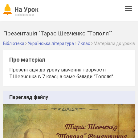
Tog
navi
Презентація "Тарас Шевченко "Тополя""
Бібліотека
Українська література
7 клас
Матеріали до уроків
Про матеріал
Презентація до уроку вівчення творчості
Т.Шевченка в 7 класі, а саме балади "Тополя".
Перегляд файлу