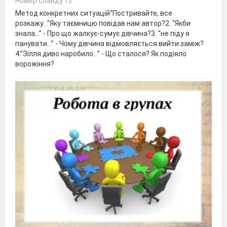
Номер слайду 12
Метод конкретних ситуацій“Постривайте, все
розкажу…”Яку таємницю повідав нам автор?2. “Якби
знала…” - Про що жалкує-сумує дівчина?3. “не піду я
панувати…” - Чому дівчина відмовляється вийти заміж?
4.”Зілля диво наробило…” - Що сталося? Як подіяло
ворожіння?