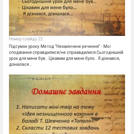
Номер слайду 22
Підсумок уроку. Метод “Незакінчене речення” - Мої
сподівання справдилися/не спраавдилися Сьогоднішній
урок для мене був… Цікавим для мене було… Я дізнався,
дізналася…