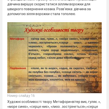
дівчина вирішує скористатися зіллям ворожки для
швидкого повернення козака. Розв'язка: дівчина за
допомогою зілля ворожки стала тополею.
Номер слайду 16
Художні особливості твору. Метафори«вітер виє, гуляє..»,
«море синіє», «серце ниє», «лихо...зострінеться»,«серце