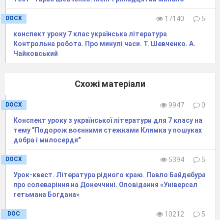
DOCX
17140
5
конспект уроку 7 клас українська література
Контрольна робота. Про минулі часи. Т. Шевченко. А.
Чайковський
Схожі матеріали
DOCX
9947
0
Конспект уроку з української літератури для 7 класу на
тему "Подорож воєнними стежками Климка у пошуках
добра і милосердя"
DOCX
5394
5
Урок-квест. Література рідного краю. Павло Байдебура
про солеваріння на Донеччині. Оповідання «Універсал
гетьмана Богдана»
DOC
10212
5