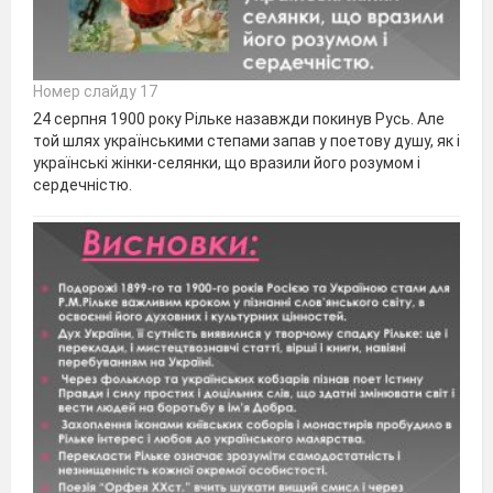
Номер слайду 17
24 серпня 1900 року Рільке назавжди покинув Русь. Але
той шлях українськими степами запав у поетову душу, як і
українські жінки-селянки, що вразили його розумом і
сердечністю.