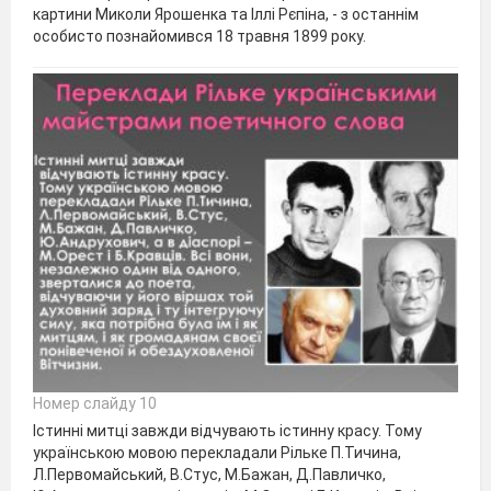
картини Миколи Ярошенка та Іллі Рєпіна, - з останнім
особисто познайомився 18 травня 1899 року.
Номер слайду 10
Істинні митці завжди відчувають істинну красу. Тому
українською мовою перекладали Рільке П.Тичина,
Л.Первомайський, В.Стус, М.Бажан, Д.Павличко,