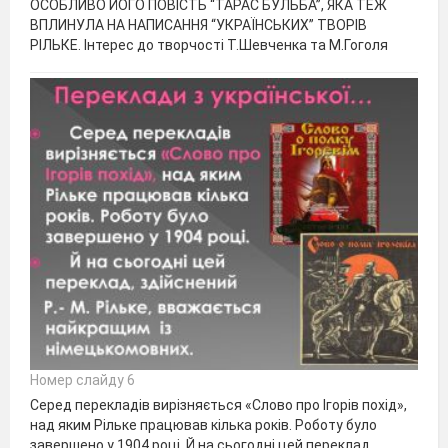
ОСОБЛИВО ЙОГО ПОВІСТЬ “ТАРАС БУЛЬБА”, ЯКА ТЕЖ
ВПЛИНУЛА НА НАПИСАННЯ “УКРАЇНСЬКИХ” ТВОРІВ
РІЛЬКЕ. Інтерес до творчості Т.Шевченка та М.Гоголя
Номер слайду 6
Серед перекладів вирізняється «Слово про Ігорів похід»,
над яким Рільке працював кілька років. Роботу було
завершено у 1904 році. Й на сьогодні цей переклад,