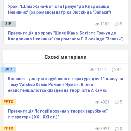
Урок. "Шлях Жана-Батіста Гренуя" до Кладовища
Невинних" (за романом патріка Зюскінда "Запахи")
ZIP
1188
5
Презентація до уроку "Шлях Жана-Батіста Гренуя до
Кладовища Невинних" (за романом П.Зюскінда "Запахи")
Схожі матеріали
DOC
11114
4.1
Конспект уроку із зарубіжної літератури для 11 класу на
тему "Альбер Камю Роман « Чума ». Вплив
екзистенціалістських ідей на творчість А Камю.
PPTX
4921
5
Презентація "Історії кохання у творах зарубіжної
літератури ( ХХ - ХХІ ст.)"
PPTX
3921
0