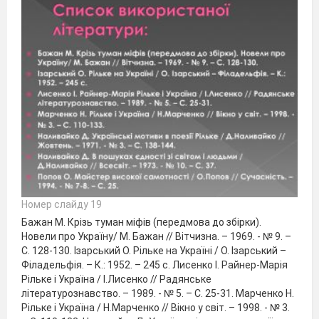
Номер слайду 19
Бажан М. Крізь туман міфів (передмова до збірки).
Новели про Україну/ М. Бажан // Вітчизна. – 1969. - № 9. –
С. 128-130. Ізарський О. Рільке на Україні / О. Ізарський –
Філадельфія. – К.: 1952. – 245 с. Лисенко І. Райнер-Марія
Рільке і Україна / І.Лисенко // Радянське
літературознавство. – 1989. - № 5. – С. 25-31. Марченко Н.
Рільке і Україна / Н.Марченко // Вікно у світ. – 1998. - № 3.