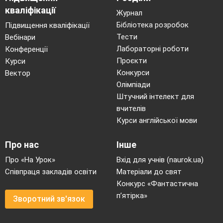
кваліфікації
Журнал
Бібліотека розробок
Підвищення кваліфікації
Тести
Вебінари
Лабораторні роботи
Конференції
Проєкти
Курси
Конкурси
Вектор
Олімпіади
Штучний інтелект для
вчителів
Курси англійської мови
Про нас
Інше
Про «На Урок»
Вхід для учнів (naurok.ua)
Співпраця закладів освіти
Матеріали до свят
Конкурс «Фантастична
п’ятірка»
Зворотний зв'язок