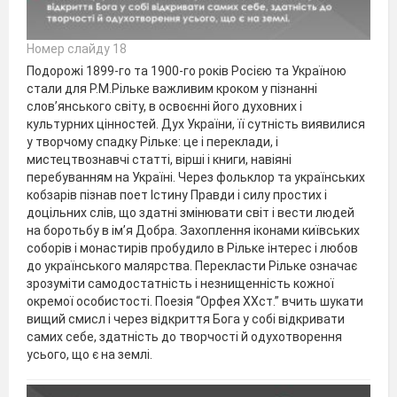
Номер слайду 18
Подорожі 1899-го та 1900-го років Росією та Україною
стали для Р.М.Рільке важливим кроком у пізнанні
слов’янського світу, в освоєнні його духовних і
культурних цінностей. Дух України, її сутність виявилися
у творчому спадку Рільке: це і переклади, і
мистецтвознавчі статті, вірші і книги, навіяні
перебуванням на Україні. Через фольклор та українських
кобзарів пізнав поет Істину Правди і силу простих і
доцільних слів, що здатні змінювати світ і вести людей
на боротьбу в ім’я Добра. Захоплення іконами київських
соборів і монастирів пробудило в Рільке інтерес і любов
до українського малярства. Перекласти Рільке означає
зрозуміти самодостатність і незнищенність кожної
окремої особистості. Поезія “Орфея ХХст.” вчить шукати
вищий смисл і через відкриття Бога у собі відкривати
самих себе, здатність до творчості й одухотворення
усього, що є на землі.