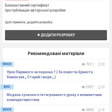
Безкоштовний сертифікат
про публікацію авторської розробки
Щоб отримати, додайте розробку
ДОДАТИ РОЗРОБКУ
Рекомендовані матеріали
DOCX
7011
0
Урок Перемога чи поразка ? ( За повістю Ернеста
Хемінгуея „ Старий і море „ )
DOC
2907
0
Модель сучасного інтегрованого уроку з елементами
компаративістики
DOCX
3868
0