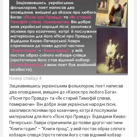
Номер слайду 4
Зацікавившись українським фольклором, поет написав
два оповідання, вміщені до «Казок про любого Бога»:
«Пісня про Правду» та «Як старий Тимофій співав,
помираючи». Він добре знав українські народні пісні,
захопився піснями про козаччину, котрі й послужили
матеріалом для його «Пісні про Правду». Відвідини Києво-
Печерської Лаври спричинили до появи другої частини
“Книги годин” – “Книги прощ”, у якій постає образ сліпого
кобзаря-співця (прототипом його став відомий кобзар