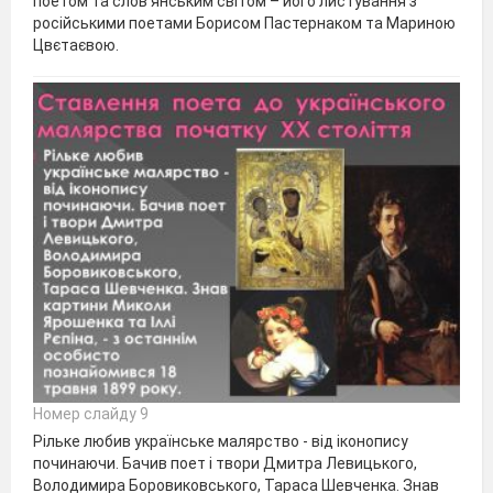
поетом та слов’янським світом – його листування з
російськими поетами Борисом Пастернаком та Мариною
Цвєтаєвою.
Номер слайду 9
Рільке любив українське малярство - від іконопису
починаючи. Бачив поет і твори Дмитра Левицького,
Володимира Боровиковського, Тараса Шевченка. Знав