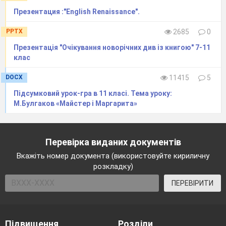
Презентация :"English Renaissance".
PPTX
2685
0
Презентація "Очікування новорічних див із книгою" 7-11
клас
DOCX
11415
5
Підсумковий урок-гра в 11 класі. Тема уроку:
М.Булгаков «Майстер і Маргарита»
Перевірка виданих документів
Вкажіть номер документа (використовуйте кириличну
розкладку)
ПЕРЕВІРИТИ
Підвищення
Розділи