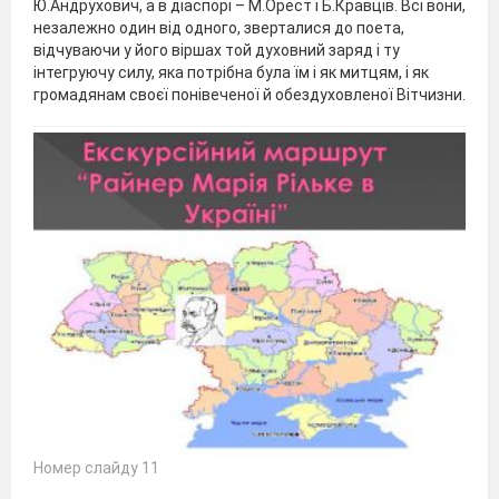
Ю.Андрухович, а в діаспорі – М.Орест і Б.Кравців. Всі вони,
незалежно один від одного, зверталися до поета,
відчуваючи у його віршах той духовний заряд і ту
інтегруючу силу, яка потрібна була їм і як митцям, і як
громадянам своєї понівеченої й обездуховленої Вітчизни.
Номер слайду 11