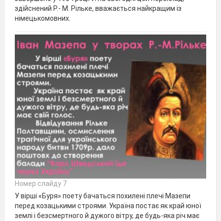
здійснений Р.- М. Рільке, вважається найкращим із
німецькомовних.
Номер слайду 7
У вірші «Буря» поету бачаться похилені плечі Мазепи
перед козацькими строями. Україна постає як край юної
землі і безсмертного й дужого вітру, де будь-яка річ має