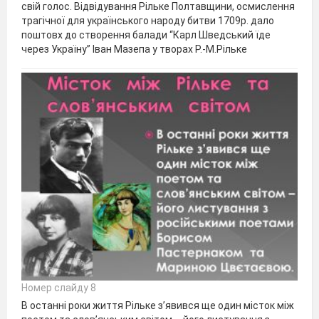
свій голос. Відвідування Рільке Полтавщини, осмислення
трагічної для українського народу битви 1709р. дало
поштовх до створення балади “Карл Шведський їде
через Україну” Іван Мазепа у творах Р.-М.Рільке
Номер слайду 8
В останні роки життя Рільке з’явився ще один місток між