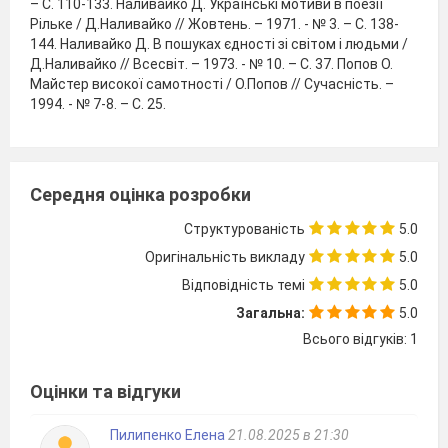
– С. 110-133. Наливайко Д. Українські мотиви в поезії
Рільке / Д.Наливайко // Жовтень. – 1971. - № 3. – С. 138-
144. Наливайко Д. В пошуках єдності зі світом і людьми /
Д.Наливайко // Всесвіт. – 1973. - № 10. – С. 37. Попов О.
Майстер високої самотності / О.Попов // Сучасність. –
1994. - № 7-8. – С. 25.
Середня оцінка розробки
Структурованість
5.0
Оригінальність викладу
5.0
Відповідність темі
5.0
Загальна:
5.0
Всього відгуків: 1
Оцінки та відгуки
Пилипенко Елена
21.08.2025 в 21:30