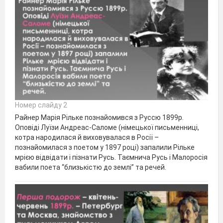
Номер слайду 2
Райнер Марія Рільке познайомився з Руссю 1899р.
Оповіді Луїзи Андреас-Саломе (німецької письменниці,
котра народилася й виховувалася в Росії –
познайомилася з поетом у 1897 році) запалили Рільке
мрією відвідати і пізнати Русь. Таємнича Русь і Малоросія
вабили поета “близькістю до землі” та речей.