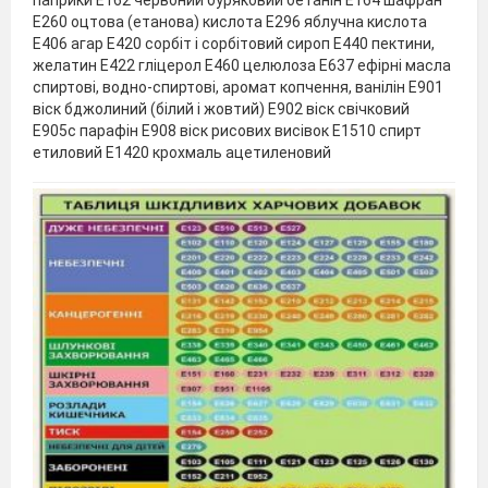
Е260 оцтова (етанова) кислота Е296 яблучна кислота
Е406 агар Е420 сорбіт і сорбітовий сироп Е440 пектини,
желатин Е422 гліцерол Е460 целюлоза Е637 ефірні масла
спиртові, водно-спиртові, аромат копчення, ванілін Е901
віск бджолиний (білий і жовтий) Е902 віск свічковий
Е905c парафін Е908 віск рисових висівок Е1510 спирт
етиловий Е1420 крохмаль ацетиленовий