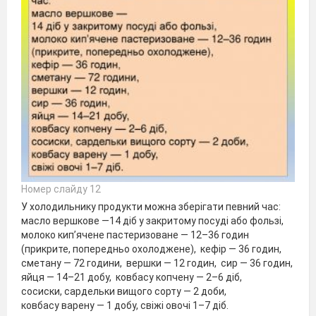
Номер слайду 12
У холодильнику продукти можна зберігати певний час:
масло вершкове —14 діб у закритому посуді або фользі,
молоко кип’ячене пастеризоване — 12–36 годин
(прикрите, попередньо охолоджене), кефір — 36 годин,
сметану — 72 години, вершки — 12 годин, сир — 36 годин,
яйця — 14–21 добу, ковбасу копчену — 2–6 діб,
сосиски, сардельки вищого сорту — 2 доби,
ковбасу варену — 1 добу, свіжі овочі 1–7 діб.