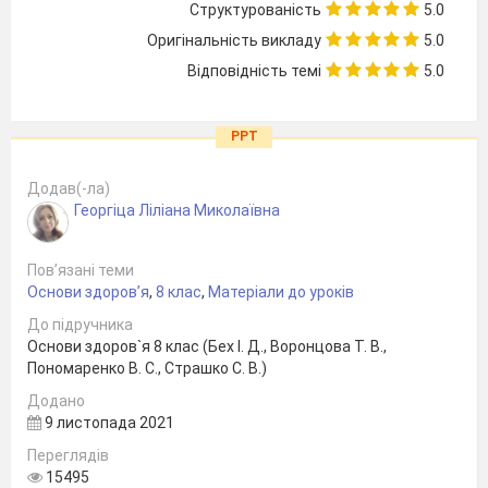
Структурованість
5.0
Оригінальність викладу
5.0
Відповідність темі
5.0
PPT
Додав(-ла)
Георгіца Ліліана Миколаївна
Пов’язані теми
Основи здоров’я
,
8 клас
,
Матеріали до уроків
До підручника
Основи здоров`я 8 клас (Бех І. Д., Воронцова Т. В.,
Пономаренко В. С., Страшко С. В.)
Додано
9 листопада 2021
Переглядів
15495