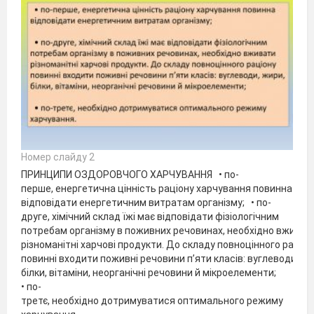
Номер слайду 2
ПРИНЦИПИ ОЗДОРОВЧОГО ХАРЧУВАННЯ • по-
перше, енергетична цінність раціону харчування повинна
відповідати енергетичним витратам організму; • по-
друге, хімічний склад їжі має відповідати фізіологічним
потребам організму в поживних речовинах, необхідно вживат
різноманітні харчові продукти. До складу повноцінного раціон
повинні входити поживні речовини п’яти класів: вуглеводи, жи
білки, вітаміни, неорганічні речовини й мікроелементи;
• по-
третє, необхідно дотримуватися оптимального режиму