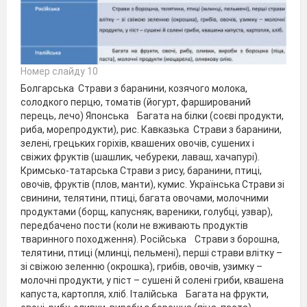
Номер слайду 10
Болгарська Страви з баранини, козячого молока,
солодкого перцю, томатів (йогурт, фарширований
перець, лечо) Японська Багата на білки (соєві продукти,
риба, морепродукти), рис. Кавказька Страви з баранини,
зелені, грецьких горіхів, квашених овочів, сушених і
свіжих фруктів (шашлик, чебуреки, лаваш, хачапурі).
Кримсько-татарська Страви з рису, баранини, птиці,
овочів, фруктів (плов, манти), кумис. Українська Страви зі
свинини, телятини, птиці, багата овочами, молочними
продуктами (борщ, капусняк, вареники, голубці, узвар),
передбачено пости (коли не вживають продуктів
тваринного походження). Російська Страви з борошна,
телятини, птиці (млинці, пельмені), перші страви влітку –
зі свіжою зеленню (окрошка), грибів, овочів, узимку –
молочні продукти, у піст – сушені й солені гриби, квашена
капуста, картопля, хліб. Італійська Багата на фрукти,