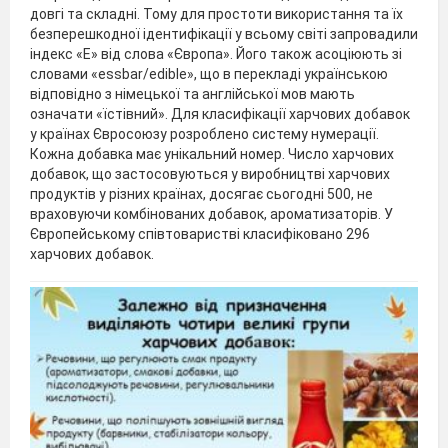
довгі та складні. Тому для простоти використання та їх
безперешкодної ідентифікації у всьому світі запровадили
індекс «Е» від слова «Європа». Його також асоціюють зі
словами «essbar/еdible», що в перекладі українською
відповідно з німецької та англійської мов мають
означати «їстівний». Для класифікації харчових добавок
у країнах Євросоюзу розроблено систему нумерації.
Кожна добавка має унікальний номер. Число харчових
добавок, що застосовуються у виробництві харчових
продуктів у різних країнах, досягає сьогодні 500, не
враховуючи комбінованих добавок, ароматизаторів. У
Європейському співтоваристві класифіковано 296
харчових добавок.