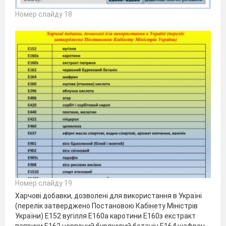
Номер слайду 18
Номер слайду 19
Харчові добавки, дозволені для використання в Україні
(перелік затверджено Постановою Кабінету Міністрів
України) Е152 вугілля Е160а каротини Е160з екстракт
паприки Е162 червоний буряковий бетанін Е164 шафран