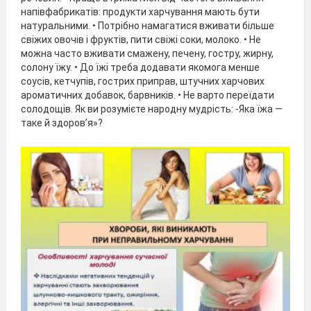
напівфабрикатів: продукти харчування мають бути
натуральними. • Потрібно намагатися вживати більше
свіжих овочів і фруктів, пити свіжі соки, молоко. • Не
можна часто вживати смажену, печену, гостру, жирну,
солону їжу. • До їжі треба додавати якомога менше
соусів, кетчупів, гострих приправ, штучних харчових
ароматичних добавок, барвників. • Не варто переїдати
солодощів. Як ви розумієте народну мудрість: -Яка їжа —
таке й здоров’я»?