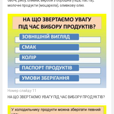
овочі, рибу, оливки, вироби з борошна (піца, паста),
молочні продукти (моцарела), оливкову олію.
Номер слайду 11
НА ЩО ЗВЕРТАЄМО УВАГУ ПІД ЧАС ВИБОРУ ПРОДУКТІВ?