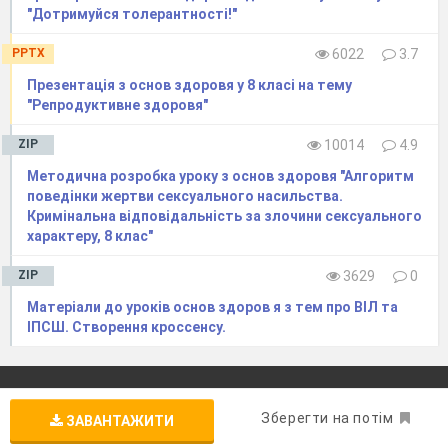
"Дотримуйся толерантності!"
PPTX
6022
3.7
Презентація з основ здоровя у 8 класі на тему
"Репродуктивне здоровя"
ZIP
10014
4.9
Методична розробка уроку з основ здоровя "Алгоритм
поведінки жертви сексуального насильства.
Кримінальна відповідальність за злочини сексуального
характеру, 8 клас"
ZIP
3629
0
Матеріали до уроків основ здоров я з тем про ВІЛ та
ІПСШ. Створення кроссенсу.
Перевірка виданих документів
Зберегти на потім
ЗАВАНТАЖИТИ
Вкажіть номер документа (використовуйте кириличну