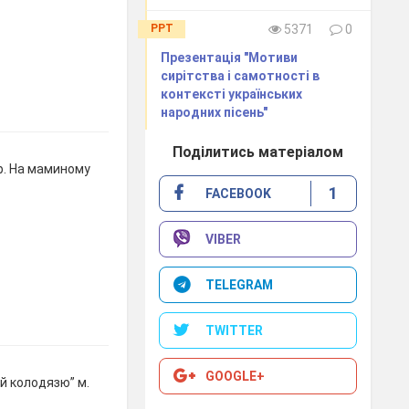
PPT
5371
0
Презентація "Мотиви
сирітства і самотності в
контексті українських
народних пісень"
Поділитись матеріалом
 р. На маминому
1
FACEBOOK
VIBER
TELEGRAM
TWITTER
GOOGLE+
ий колодязю” м.