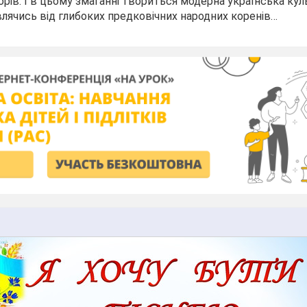
рів. І в цьому змаганні твориться модерна українська кул
лячись від глибоких предковічних народних коренів…