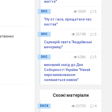
життя"
DOC
3509
5
"Ну от і все, прощатися час
настав"
DOC
25198
5
атвієнко
Сценарій свята "Андріївські
вечорниці"
DOC
6386
5
виховний захід до Дня
Соборності України "Нехай
нерозмежованою
залишиться навіки"
Схожі матеріали
DOCX
23733
4