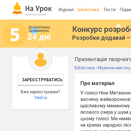
Журнал
Бібліотека
Тести
Підви
Конкурс розро
До розіграшу
залишилось:
24 дні
Розробки додавай – 
Презентація творчого
Бібліотека
Музичне мистец
ЗАРЕЄСТРУВАТИСЬ
Про матеріал
Вже зареєстровані?
У голосі Ніни Матвієнко
Увійти
весняну жайворонкову м
щасливому маминому об
лісового озера у шумі 
цьому голосі.
Ми намаг
на крилах народної пі