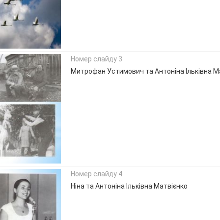
Номер слайду 3
Митрофан Устимович та Антоніна Ільківна М
Номер слайду 4
Ніна та Антоніна Ільківна Матвієнко