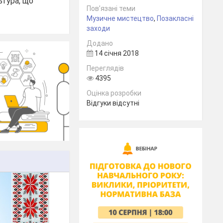
ьтура, що
Пов’язані теми
Музичне мистецтво
,
Позакласні
заходи
Додано
14 січня 2018
Переглядів
4395
Оцінка розробки
Відгуки відсутні