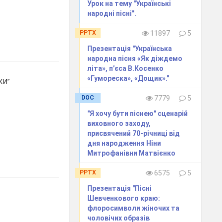
Урок на тему "Українські
народні пісні".
PPTX
11897
5
Презентація "Українська
народна пісня «Як діждемо
літа», п’єса В.Косенко
«Гумореска», «Дощик»."
КИ”
DOC
7779
5
"Я хочу бути піснею" сценарій
виховного заходу,
присвячений 70-річниці від
дня народження Ніни
Митрофанівни Матвієнко
PPTX
6575
5
Презентація "Пісні
Шевченкового краю:
флоросимволи жіночих та
чоловічих образів