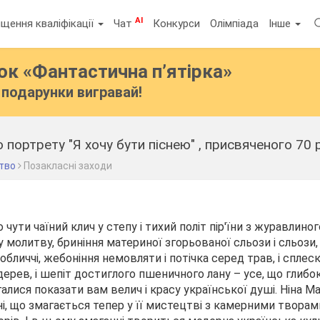
AI
щення кваліфікації
Чат
Конкурси
Олімпіада
Інше
бок
«Фантастична п’ятірка»
подарунки вигравай!
 портрету "Я хочу бути піснею" , присвяченого 70 
тво
Позакласні заходи
 чути чаїний клич у степу і тихий політ пір'їни з журавлино
олитву, бриніння материної згорьованої сльози і сльози, я
личчі, жебоніння немовляти і потічка серед трав, і сплеск
дерев, і шепіт достиглого пшеничного лану – усе, що глибоко
алися показати вам велич і красу української душі. Ніна Ма
сні, що змагається тепер у її мистецтві з камерними твора