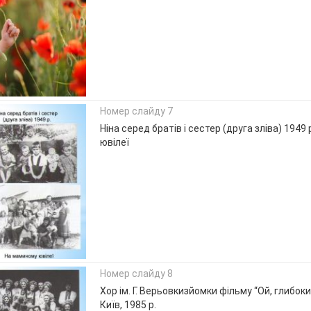
Номер слайду 7
Ніна серед братів і сестер (друга зліва) 1949
ювілеї
Номер слайду 8
Хор ім. Г. Верьовкизйомки фільму “Ой, глибок
Київ, 1985 р.