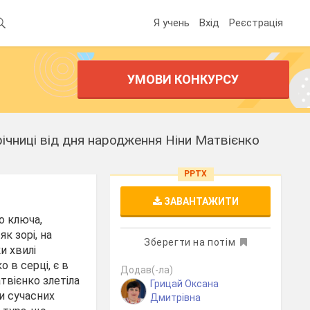
Я учень
Вхід
Реєстрація
УМОВИ КОНКУРСУ
річниці від дня народження Ніни Матвієнко
PPTX
ЗАВАНТАЖИТИ
го ключа,
к зорі, на
Зберегти на потім
и хвилі
 в серці, є в
Додав(-ла)
твієнко злетіла
Грицай Оксана
ми сучасних
Дмитрівна