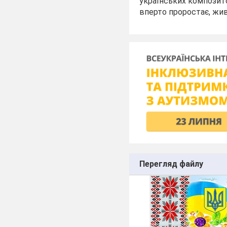
українських композито
вперто проростає, жив
Перегляд файлу