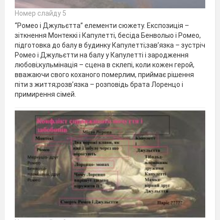
Номер слайду 5
“Ромео і Джульєтта” елементи сюжету. Експозиція –
зіткнення Монтеккі і Капулетті, бесіда Бенволыо і Ромео,
підготовка до балу в будинку Капулетті;зав’язка – зустріч
Ромео і Джульєтти на балу у Капулетті і зародження
любові;кульмінація – сцена в склепі, коли кожен герой,
вважаючи свого коханого померлим, приймає рішення
піти з життя;розв’язка – розповідь брата Лоренцо і
примирення сімей.