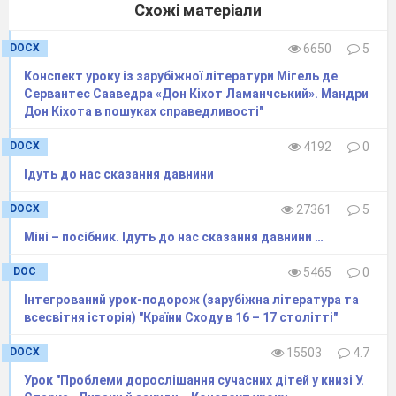
Схожі матеріали
DOCX
6650
5
Конспект уроку із зарубіжної літератури Мігель де
Сервантес Сааведра «Дон Кіхот Ламанчський». Мандри
Дон Кіхота в пошуках справедливості"
DOCX
4192
0
Ідуть до нас сказання давнини
DOCX
27361
5
Міні – посібник. Ідуть до нас сказання давнини …
DOC
5465
0
Інтегрований урок-подорож (зарубіжна література та
всесвітня історія) "Країни Сходу в 16 – 17 столітті"
DOCX
15503
4.7
Урок "Проблеми дорослішання сучасних дітей у книзі У.