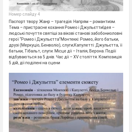
Номер слайду 4
Паспорт твору. Жанр – трагедія. Напрям – романтизм.
Тема – пристрасне кохання Ромео і ДжульєттиІдея –
людські почуття святіші за вікові станові забобониоловні
герої “Ромео і Джульєтта”Монтеккі: Ромео, його батьки,
друзі (Меркуціо, Бенволіо), слуги;Капулетті: Джульєтта, її
батьки, Тібальт, слуги. Місце дії – Італія, Верона. Подіії
відбуваються за 5 днів. Час дії – ХV століття. Композиція
5 дій, дії поділені на сцени