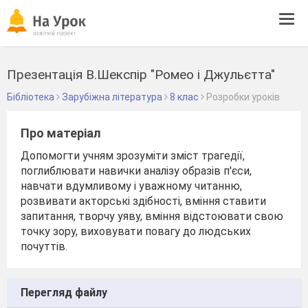
Tog
navi
Презентація В.Шекспір "Ромео і Джульєтта"
Бібліотека
Зарубіжна література
8 клас
Розробки уроків
Про матеріал
Допомогти учням зрозуміти зміст трагедії,
поглиблювати навички аналізу образів п'єси,
навчати вдумливому і уважному читанню,
розвивати акторські здібності, вміння ставити
запитання, творчу уяву, вміння відстоювати свою
точку зору, виховувати повагу до людських
почуттів.
Перегляд файлу