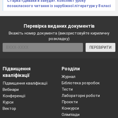
Старка «Диваки й зануди». Конспект уроку
позакласного читання із зарубіжної літератури у 8 класі
Перевірка виданих документів
Вкажіть номер документа (використовуйте кириличну
розкладку)
ПЕРЕВІРИТИ
Підвищення
Розділи
кваліфікації
Журнал
Бібліотека розробок
Підвищення кваліфікації
Тести
Вебінари
Лабораторні роботи
Конференції
Проєкти
Курси
Конкурси
Вектор
Олімпіади