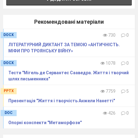
Рекомендовані матеріали
DOCX
730
0
ЛІТЕРАТУРНИЙ ДИКТАНТ ЗА ТЕМОЮ «АНТИЧНІСТЬ.
МІФИ ПРО ТРОЯНСЬКУ ВІЙНУ»
DOCX
1078
0
Тести "Мігель де Сервантес Сааведра. Життя і творчий
шлях письменника"
PPTX
7759
5
Презентація "Життя і творчість Анжели Нанетті"
DOC
426
0
Опорні конспекти "Метаморфози"