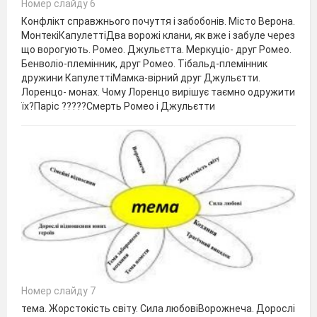
Номер слайду 6
Конфлікт справжнього почуття і забобонів. Місто Верона.
МонтекіКапулеттіДва ворожі клани, як вже і забуле через
що ворогують. Ромео. Джульєтта. Меркуціо- друг Ромео.
Бенволіо-племінник, друг Ромео. Тібальд-племінник
дружини КапулеттіМамка-вірний друг Джульєтти.
Лоренцо- монах. Чому Лоренцо вирішує таємно одружити
їх?Паріс ?????Смерть Ромео і Джульєтти
Номер слайду 7
тема. Жорстокість світу. Сила любовіВорожнеча. Дорослі