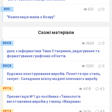
DOC
825
0
"Композиція маків з бісеру"
Схожі матеріали
DOCX
3668
0
урок з інформатики Тема Створення, редагування та
форматування графічних об’єктів.
DOCX
3205
0
Художнє конструювання виробів. Поняття про стиль,
силует. Складання ескізу моделі плечового виробу.
PPTX
4418
4.3
Презентація №1 до посібника «Технологія
виготовлення виробів у техніці «Макраме»
PPTX
3626
4.9