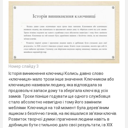
Номер слайду 3
Історія виникнення ключниці Колись давно слово
«ключниця» мало трохи інше значення. Ключником або
ключницею називали людину, яка відповідала за
продовольчі запаси дому та зберігала ключі від усіх
замків. Трохи пізніше годувати ще одного службовця
стало абсолютно невигідно і тому його замінили
меблями. Ключниця на той момент була дерев'яним
ящиком з безліччю гачків, на які вішалися зв'язки ключів.
Розвиток творчої думки і прагнення людини навіть в
дрібницях бути стильною дало свої результати, і в ХІХ