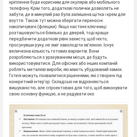
кріплення буде корисним для окулярів або мобільного
телефону. Крім того, додаткові полички дозволять не
забути, де в минулий раз була залишена щітка і крем для
взуття. Також тут можна зберігати переносні
накопичувачі (флешки). Якщо настінні ключниці
розташовуються близько до дверей, тоді краще
передбачити додаткові рівні захисту, щоб ніхто,
просунувши руку, не зміг заволодіти зв’язкою. Існує
величезна кількість готових варіантів. Вони
розробляються з урахуванням місця, де будуть
використовуватися. Для офісних або інших компаній
роблять металеві вироби, які мають убудований замок.
Готелі можуть похвалитися рішеннями, які створені під
конкретний інтер’єр. Складські не відрізняються
вишуканістю, але спроектовані для того, щоб виконувати
свою основну функцію, а не радувати око.