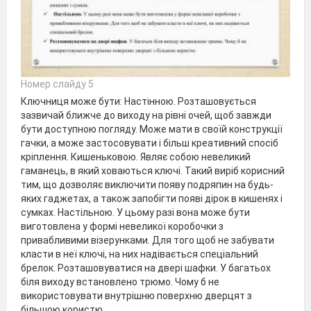
Номер слайду 5
Ключниця може бути: Настінною. Розташовується
зазвичай ближче до виходу на рівні очей, щоб завжди
бути доступною погляду. Може мати в своїй конструкції
гачки, а може застосовувати і більш креативний спосіб
кріплення. Кишеньковою. Являє собою невеликий
гаманець, в який ховаються ключі. Такий виріб корисний
тим, що дозволяє виключити появу подряпин на будь-
яких гаджетах, а також запобігти появі дірок в кишенях і
сумках. Настільною. У цьому разі вона може бути
виготовлена у формі невеликої коробочки з
привабливими візерунками. Для того щоб не забувати
класти в неї ключі, на них надівається спеціальний
брелок. Розташовуватися на двері шафки. У багатьох
біля виходу встановлено трюмо. Чому б не
використовувати внутрішню поверхню дверцят з
більшою користю.