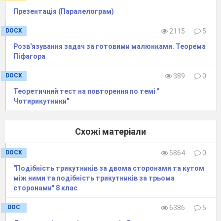
Презентація (Паралелограм)
DOCX
2115
5
Розв'язування задач за готовими малюнками. Теорема
Піфагора
DOCX
389
0
Теоретичний тест на повторення по темі "
Чотирикутники"
Схожі матеріали
DOCX
5864
0
"Подібність трикутників за двома сторонами та кутом
між ними та подібність трикутників за трьома
сторонами" 8 клас
DOC
6386
5