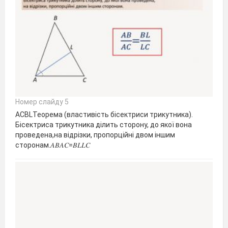
Номер слайду 5
АCBLТеорема (властивість бісектриси трикутника).
Бісектриса трикутника ділить сторону, до якої вона
проведена,на відрізки, пропорційні двом іншим
сторонам.𝐴𝐵𝐴𝐶=𝐵𝐿𝐿𝐶