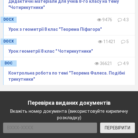
Дидактичні матеріали для учнів 8-го класу на тему
"Чотирикутники"
DOCX
9476
4.3
Урок з геометрії 8 клас "Теорема Піфагора"
DOCX
11421
5
Урок геометрії 8 клас " Чотирикутники"
DOC
36621
4.9
Контрольна робота по темі "Теорема Фалеса. Подібні
трикутники"
Перевірка виданих документів
Вкажіть номер документа (використовуйте кириличну
розкладку)
ПЕРЕВІРИТИ