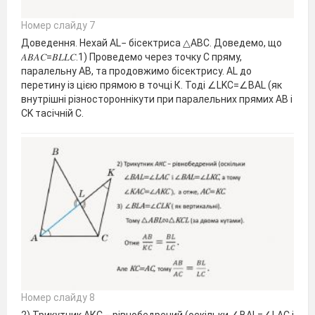
Номер слайду 7
Доведення. Нехай AL− бісектриса △АВС. Доведемо, що
𝐴𝐵𝐴𝐶=𝐵𝐿𝐿𝐶.1) Проведемо через точку С пряму,
паралельну АВ, та продовжимо бісектрису. AL до
перетину із цією прямою в точці К. Тоді ∠LKC=∠BAL (як
внутрішні різностороннікути при паралельних прямих AB і
CK тасічній С.
Номер слайду 8
2) Трикутник АКС − рівнобедрений (оскільки ∠BAL=∠LAC і