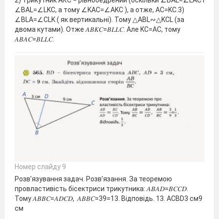
∠BAL=∠LKC, а тому ∠KAC=∠AKC ), а отже, AC=KC.3)
∠BLA=∠CLK ( як вертикальні). Тому △ABL∾△KCL (за
двома кутами). Отже 𝐴𝐵𝐾𝐶=𝐵𝐿𝐿𝐶. Але KC=AC, тому
𝐴𝐵𝐴𝐶=𝐵𝐿𝐿𝐶.
Номер слайду 9
Розв’язування задач. Розв’язання. За теоремою
провластивість бісектриси трикутника: 𝐴𝐵𝐴𝐷=𝐵𝐶𝐶𝐷.
Тому 𝐴𝐵𝐵𝐶=𝐴𝐷𝐶𝐷, 𝐴𝐵𝐵𝐶=39=13. Відповідь. 13. АCBD3 см9
см