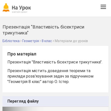
Tog
navi
Презентація "Властивість бісектриси
трикутника"
Бібліотека
Геометрія
8 клас
Матеріали до уроків
Про матеріал
Презентація "Властивість бісектриси трикутника".
Презентація містить доведення теореми та
приклади розв'язування задач за підручником
"Геометрія 8 клас" автор О. Істер.
Перегляд файлу