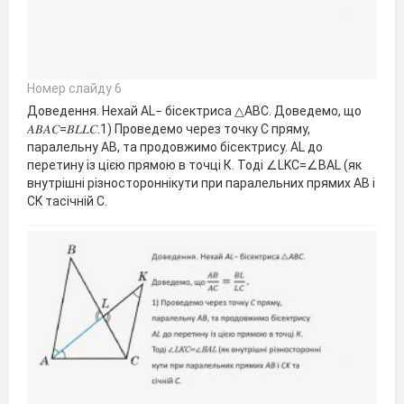
Номер слайду 6
Доведення. Нехай AL− бісектриса △АВС. Доведемо, що
𝐴𝐵𝐴𝐶=𝐵𝐿𝐿𝐶.1) Проведемо через точку С пряму,
паралельну АВ, та продовжимо бісектрису. AL до
перетину із цією прямою в точці К. Тоді ∠LKC=∠BAL (як
внутрішні різностороннікути при паралельних прямих AB і
CK тасічній С.