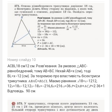
Номер слайду 10
АCBL18 см12 см. Розв’язання. За умовою △АВС-
рівнобедрений, тому АВ=ВС. Нехай АВ=х (см), тоді
BL=x−12 (см). За теоремою про властивість бісектриси
трикутника: 𝐴𝐵𝐴С=𝐵𝐿𝐶𝐿. Маємо рівняння: 𝑥18=𝑥−1212,
12𝑥=18𝑥−12,12𝑥−18𝑥=−216,6𝑥=216.𝑥=36.𝑃=2𝐴𝐵+𝐴𝐶,𝑃=2⋅36+18=9
Відповідь. 90 см.