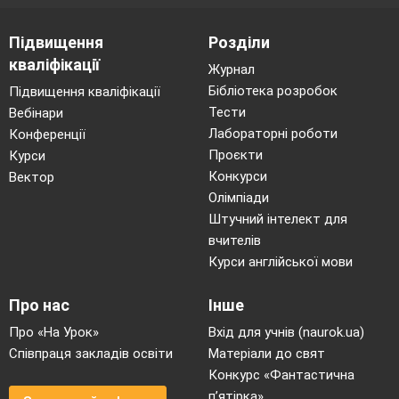
Підвищення
Розділи
кваліфікації
Журнал
Бібліотека розробок
Підвищення кваліфікації
Тести
Вебінари
Лабораторні роботи
Конференції
Проєкти
Курси
Конкурси
Вектор
Олімпіади
Штучний інтелект для
вчителів
Курси англійської мови
Про нас
Інше
Про «На Урок»
Вхід для учнів (naurok.ua)
Співпраця закладів освіти
Матеріали до свят
Конкурс «Фантастична
п’ятірка»