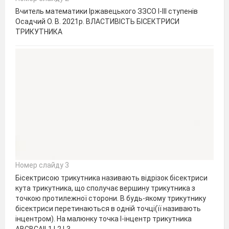
Вчитель математики Іржавецького ЗЗСО І-ІІІ ступенів
Осадчий О. В. 2021р. ВЛАСТИВІСТЬ БІСЕКТРИСИ
ТРИКУТНИКА
Номер слайду 3
Бісектрисою трикутника називають відрізок бісектриси
кута трикутника, що сполучає вершину трикутника з
точкою протилежної сторони. В будь-якому трикутнику
бісектриси перетинаються в одній точці(її називають
інцентром). На малюнку точка I-інцентр трикутника