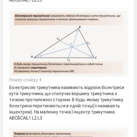
АВСBCАIL1 L2 L3
Номер слайду 4
Бісектрисою трикутника називають відрізок бісектриси
кута трикутника, що сполучає вершину трикутника з
точкою протилежної сторони. В будь-якому трикутнику
бісектриси перетинаються в одній точці(її називають
інцентром). На малюнку точка I-інцентр трикутника
АВСBCАIL1 L2 L3