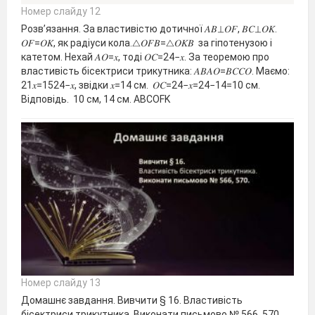
Номер слайду 12
Розв’язання. За властивістю дотичної 𝐴𝐵⊥𝑂𝐹, 𝐵𝐶⊥𝑂𝐾.
𝑂𝐹=𝑂𝐾, як радіуси кола.△𝑂𝐹𝐵=△𝑂𝐾𝐵 за гіпотенузою і
катетом. Нехай 𝐴𝑂=𝑥, тоді 𝑂𝐶=24−𝑥. За теоремою про
властивість бісектриси трикутника: 𝐴𝐵𝐴𝑂=𝐵𝐶𝐶𝑂. Маємо:
21𝑥=1524−𝑥, звідки 𝑥=14 см. 𝑂𝐶=24−𝑥=24−14=10 см.
Відповідь. 10 см, 14 см. АВСОFK
Номер слайду 13
Домашнє завдання. Вивчити § 16. Властивість
бісектриси трикутника. Виконати письмово № 566, 570.