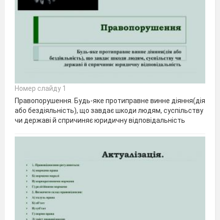
Номер слайду 1
Правопорушення. Будь-яке протиправне винне діяння(дія
або бездіяльність), що завдає шкоди людям, суспільству
чи державі й спричиняє юридичну відповідальність