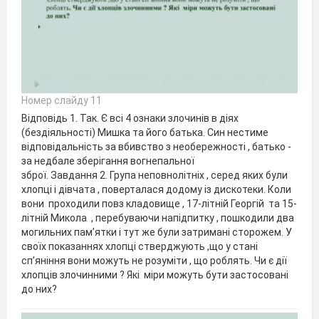
Номер слайду 11
Відповідь 1. Так. Є всі 4 ознаки злочинів в діях
(бездіяльності) Мишка та його батька. Син нестиме
відповідальність за вбивство з необережності , батько -
за недбале зберігання вогнепальної
зброї. Завдання 2. Група неповнолітніх , серед яких були
хлопці і дівчата , поверталася додому із дискотеки. Коли
вони проходили повз кладовище , 17-літній Георгій та 15-
літній Микола , перебуваючи напідпитку , пошкодили два
могильних пам’ятки і тут же були затримані сторожем. У
своїх показаннях хлопці стверджують ,що у стані
сп’яніння вони можуть не розуміти , що роблять. Чи є дії
хлопців злочинними ? Які міри можуть бути застосовані
до них?