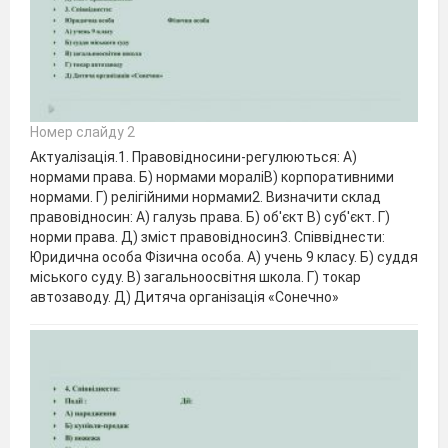
Номер слайду 2
Актуалізація.1. Правовідносини-регулюються: А)
нормами права. Б) нормами мораліВ) корпоративними
нормами. Г) релігійними нормами2. Визначити склад
правовідносин: А) галузь права. Б) об′єкт В) суб′єкт. Г)
норми права. Д) зміст правовідносин3. Співвіднести:
Юридична особа Фізична особа. А) учень 9 класу. Б) суддя
міського суду. В) загальноосвітня школа. Г) токар
автозаводу. Д) Дитяча організація «Сонечно»