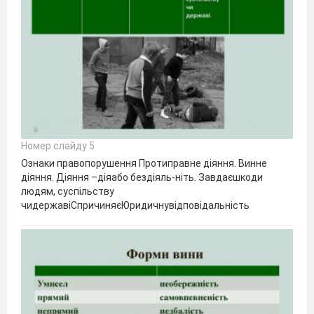
Номер слайду 5
Ознаки правопорушення Протиправне діяння. Винне
діяння. Діяння –діяабо бездіяль-ніть. Завдаєшкоди
людям, суспільству
чидержавіСпричиняєЮридичнувідповідальність