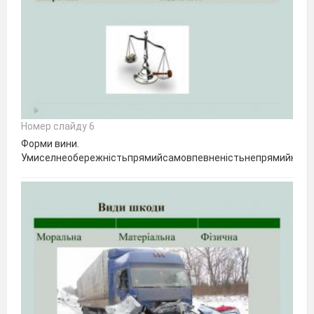
Номер слайду 6
Форми вини.
Умиселнеобережністьпрямийсамовпевненістьнепрямийнедб