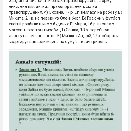
Завдання: визначити ознаки правопорушень, форму
вини, вид шкоди, вид правопорушення, склад
правопорушення. А) Оксана, 17 р. Спізнилася на роботу. Б)
Микита, 21 р. не повернув Олені борг. В) Граючи у футбол,
хлопці розбили вікно у будинку. Г) Марія, 16 р. вкрала у
магазині ювелірні вироби. Д) Сашко, 18 р. перейшов
дорогу на зелене світло. Е) Мишко і Андрій, 12р. обікрали
квартиру і винесли майно на суму 9 тисяч гривень.