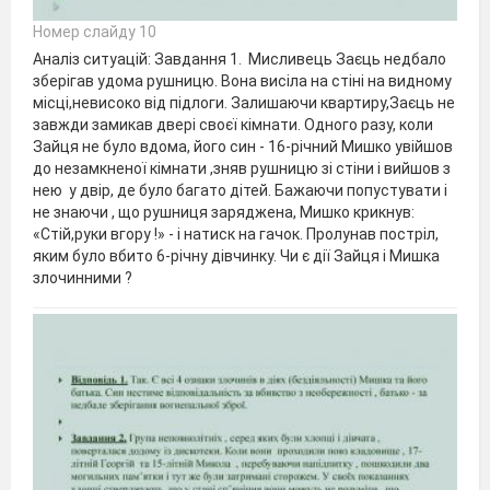
Номер слайду 10
Аналіз ситуацій: Завдання 1. Мисливець Заєць недбало
зберігав удома рушницю. Вона висіла на стіні на видному
місці,невисоко від підлоги. Залишаючи квартиру,Заєць не
завжди замикав двері своєї кімнати. Одного разу, коли
Зайця не було вдома, його син - 16-річний Мишко увійшов
до незамкненої кімнати ,зняв рушницю зі стіни і вийшов з
нею у двір, де було багато дітей. Бажаючи попустувати і
не знаючи , що рушниця заряджена, Мишко крикнув:
«Стій,руки вгору !» - і натиск на гачок. Пролунав постріл,
яким було вбито 6-річну дівчинку. Чи є дії Зайця і Мишка
злочинними ?