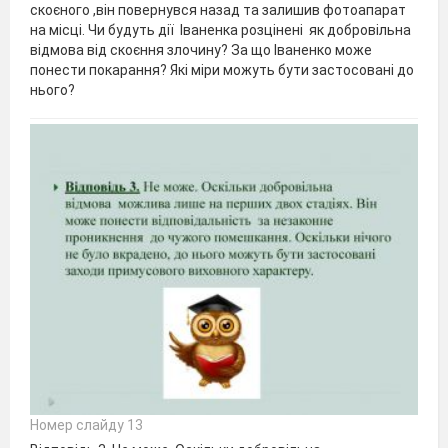
скоєного ,він повернувся назад та залишив фотоапарат
на місці. Чи будуть дії Іваненка розцінені як добровільна
відмова від скоєння злочину? За що Іваненко може
понести покарання? Які міри можуть бути застосовані до
нього?
Номер слайду 13