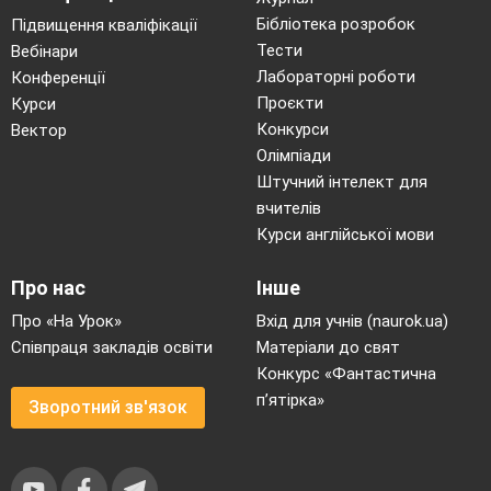
Бібліотека розробок
Підвищення кваліфікації
Тести
Вебінари
Лабораторні роботи
Конференції
Проєкти
Курси
Конкурси
Вектор
Олімпіади
Штучний інтелект для
вчителів
Курси англійської мови
Про нас
Інше
Про «На Урок»
Вхід для учнів (naurok.ua)
Співпраця закладів освіти
Матеріали до свят
Конкурс «Фантастична
п’ятірка»
Зворотний зв'язок