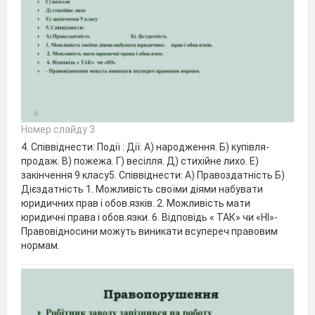
Номер слайду 3
4. Співвіднести: Події : Дії: А) народження. Б) купівля-
продаж. В) пожежа. Г) весілля. Д) стихійне лихо. Е)
закінчення 9 класу5. Співвіднести: А) Правоздатність Б)
Дієздатність 1. Можливість своїми діями набувати
юридичних прав і обов.язків. 2. Можливість мати
юридичні права і обов.язки. 6. Відповідь « ТАК» чи «НІ»-
Правовідносини можуть виникати всупереч правовим
нормам.