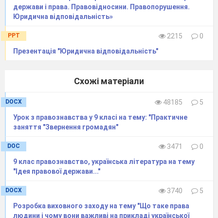
держави і права. Правовідносини. Правопорушення.
Юридична відповідальність»
PPT
2215
0
Презентація "Юридична відповідальність"
Схожі матеріали
DOCX
48185
5
Урок з правознавства у 9 класі на тему: "Практичне
заняття "Звернення громадян"
DOC
3471
0
9 клас правознавство, українська література на тему
"Ідея правової держави..."
DOCX
3740
5
Розробка виховного заходу на тему "Що таке права
людини і чому вони важливі на прикладі української