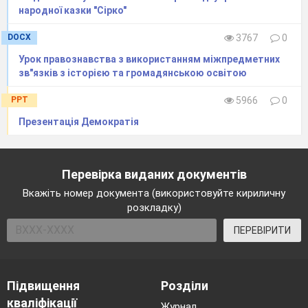
народної казки "Сірко"
DOCX
3767
0
Урок правознавства з використанням міжпредметних
зв"язків з історією та громадянською освітою
PPT
5966
0
Презентація Демократія
Перевірка виданих документів
Вкажіть номер документа (використовуйте кириличну
розкладку)
ПЕРЕВІРИТИ
Підвищення
Розділи
кваліфікації
Журнал