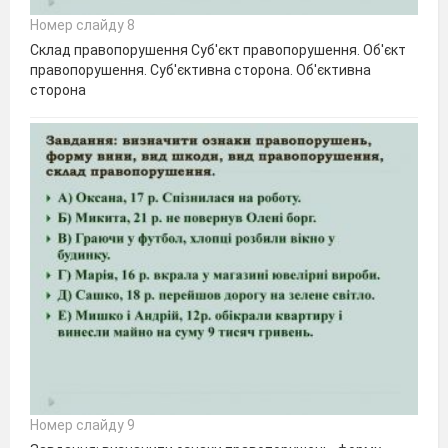
Номер слайду 8
Склад правопорушення Суб′єкт правопорушення. Об′єкт
правопорушення. Суб′єктивна сторона. Об′єктивна
сторона
Номер слайду 9