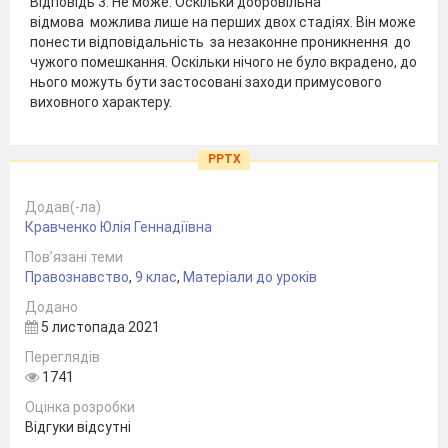
Відповідь 3. Не може. Оскільки добровільна
відмова можлива лише на перших двох стадіях. Він може
понести відповідальність за незаконне проникнення до
чужого помешкання. Оскільки нічого не було вкрадено, до
нього можуть бути застосовані заходи примусового
виховного характеру.
PPTX
Додав(-ла)
Кравченко Юлія Геннадіївна
Пов’язані теми
Правознавство
,
9 клас
,
Матеріали до уроків
Додано
5 листопада 2021
Переглядів
1741
Оцінка розробки
Відгуки відсутні