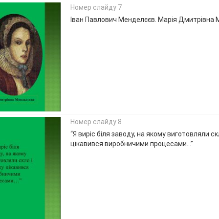
Номер слайду 7
Іван Павлович Менделєєв. Марія Дмитрівна
Номер слайду 8
“Я виріс біля заводу, на якому виготовляли ск
цікавився виробничими процесами…”