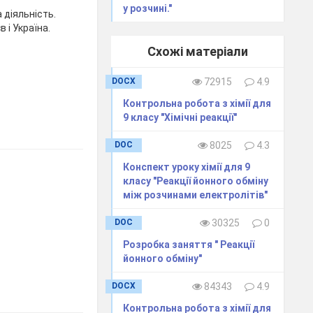
у розчині."
 діяльність.
 і Україна.
Схожі матеріали
DOCX
72915
4.9
​Контрольна робота з хімії для
9 класу "Хімічні реакції"
DOC
8025
4.3
Конспект уроку хімії для 9
класу "Реакції йонного обміну
між розчинами електролітів"
DOC
30325
0
Розробка заняття " Реакції
йонного обміну"
DOCX
84343
4.9
Контрольна робота з хімії для