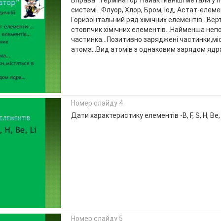
системі…Флуор, Хлор, Бром, Іод, Астат-елем
Горизонтальний ряд хімічних елементів…Вер
стовпчик хімічних елементів…Найменша неп
частинка…Позитивно заряджені частинки,міс
атома…Вид атомів з однаковим зарядом ядр
Номер слайду 4
Дати характеристику елементів -B, F, S, H, Be, 
Номер слайду 5