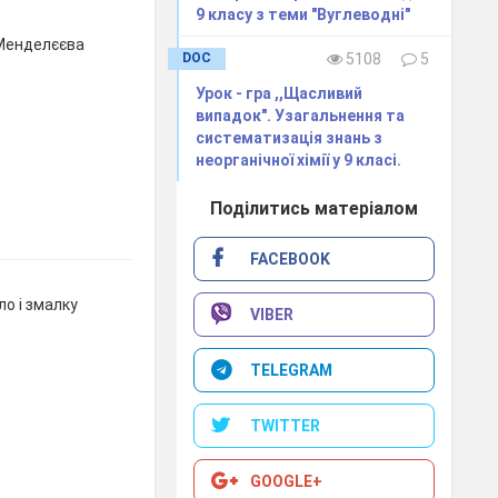
9 класу з теми "Вуглеводні"
 Менделєєва
DOC
5108
5
Урок - гра ,,Щасливий
випадок". Узагальнення та
систематизація знань з
неорганічної хімії у 9 класі.
Поділитись матеріалом
FACEBOOK
ло і змалку
VIBER
TELEGRAM
TWITTER
GOOGLE+