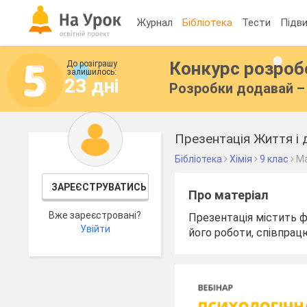
Журнал
Бібліотека
Тести
Підви
Конкурс розро
До розіграшу
залишилось:
23 дні
Розробки додавай – 
Презентація Життя і 
Бібліотека
Хімія
9 клас
Ма
ЗАРЕЄСТРУВАТИСЬ
Про матеріал
Вже зареєстровані?
Презентація містить ф
Увійти
його роботи, співпрац