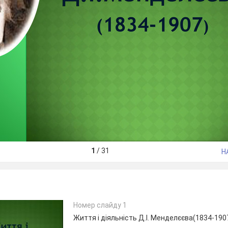
1
/
31
Н
Номер слайду 1
Життя і діяльність Д.І. Менделєєва(1834-190