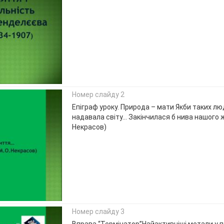
Номер слайду 2
Епіграф уроку. Природа – мати Якби таких люд
надавала світу… Закінчилася б нива нашого ж
Некрасов)
Номер слайду 3
Вправа “Термінатор”Найактивніші метали у п