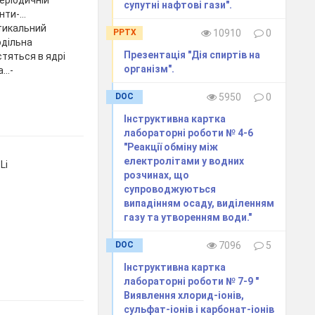
супутні нафтові гази".
енти-…
тикальний
PPTX
10910
0
одільна
Презентація "Дія спиртів на
тяться в ядрі
організм".
а…-
DOC
5950
0
Інструктивна картка
лабораторні роботи № 4-6
"Реакції обміну між
електролітами у водних
Li
розчинах, що
супроводжуються
випадінням осаду, виділенням
газу та утворенням води."
DOC
7096
5
Інструктивна картка
лабораторні роботи № 7-9 "
Виявлення хлорид-іонів,
сульфат-іонів і карбонат-іонів