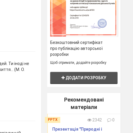
Безкоштовний сертифікат
про публікацію авторської
розробки
Щоб отримати, додайте розробку
ей. Ти іноді не
иття… (М. О.
ДОДАТИ РОЗРОБКУ
Рекомендовані
матеріали
PPTX
2342
0
Презентація "Природні і
еріодичній