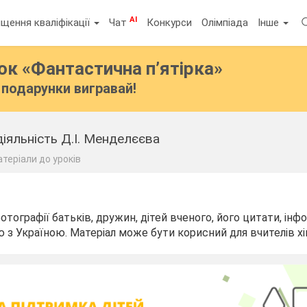
AI
щення кваліфікації
Чат
Конкурси
Олімпіада
Інше
бок
«Фантастична п’ятірка»
подарунки вигравай!
діяльність Д.І. Менделєєва
теріали до уроків
отографії батьків, дружин, дітей вченого, його цитати, ін
ю з Україною. Матеріал може бути корисний для вчителів хі