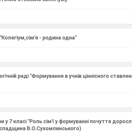
"Колегіум,сім'я - родина одна"
огічній раді "Формування в учнів ціннісного ставле
и у 7 класі "Роль сім'ї у формуванні почуття доросл
спадщина В.О.Сухомлинського)