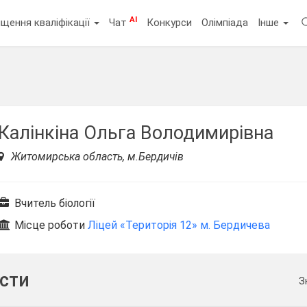
AI
щення кваліфікації
Чат
Конкурси
Олімпіада
Інше
Калінкіна Ольга Володимирівна
Житомирська область, м.Бердичів
Вчитель біології
Місце роботи
Ліцей «Територія 12» м. Бердичева
ести
З