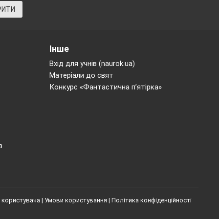
РИТИ
Інше
Вхід для учнів (naurok.ua)
Матеріали до свят
Конкурс «Фантастична п’ятірка»
в
 користувача
|
Умови користування
|
Політика конфіденційності