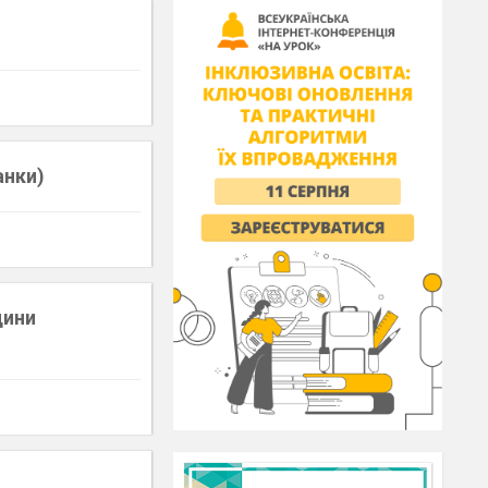
анки)
щини