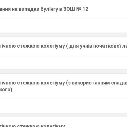
ання на випадки булінгу в ЗОШ № 12
гічною стежкою колегіуму ( для учнів початкової л
огічною стежкою колегіуму (з використанням спад
кого)
огічною стежкою колегіуму