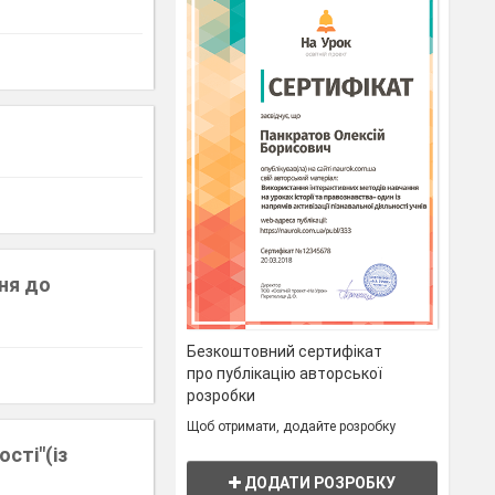
ння до
Безкоштовний сертифікат
про публікацію авторської
розробки
Щоб отримати, додайте розробку
ості"(із
ДОДАТИ РОЗРОБКУ