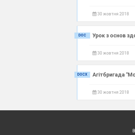
30 жовтня 2018
Урок з основ зд
DOC
30 жовтня 2018
Агітбригада "М
DOCX
30 жовтня 2018
В