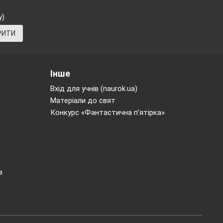
у)
РИТИ
Інше
Вхід для учнів (naurok.ua)
Матеріали до свят
Конкурс «Фантастична п’ятірка»
в