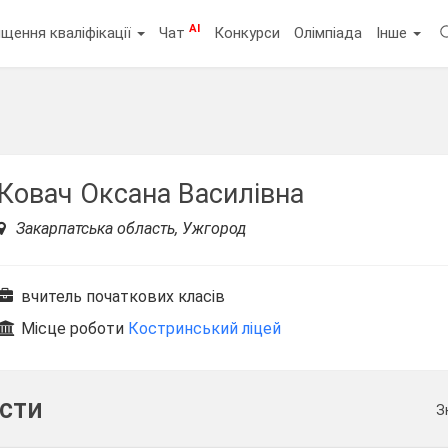
AI
щення кваліфікації
Чат
Конкурси
Олімпіада
Інше
Ковач Оксана Василівна
Закарпатська область, Ужгород
вчитель початкових класів
Місце роботи
Костринський ліцей
ести
З