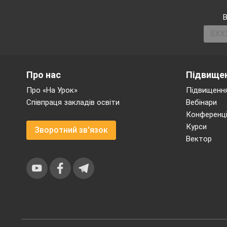
В
Про нас
Підвищен
Про «На Урок»
Підвищення
Співпраця закладів освіти
Вебінари
Конференці
Курси
Зворотний зв'язок
Вектор