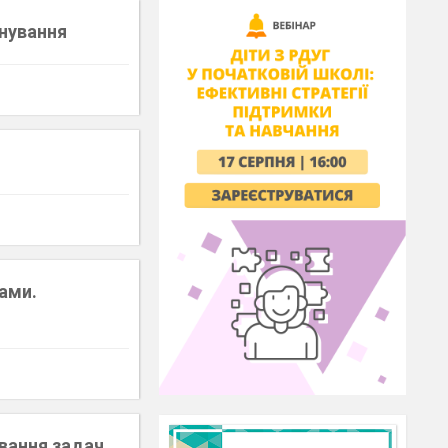
нування
рами.
ування задач