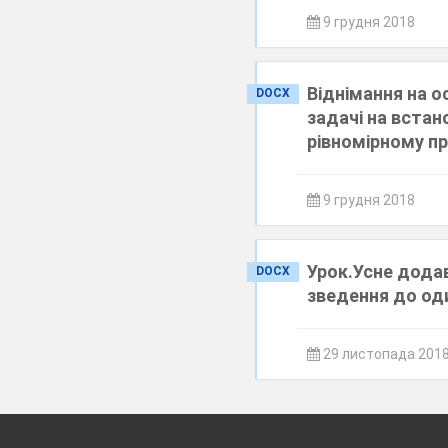
9 грудня 2018
Віднімання на о
DOCX
задачі на вста
рівномірному пр
9 грудня 2018
Урок.Усне дода
DOCX
зведення до од
29 листопада 201