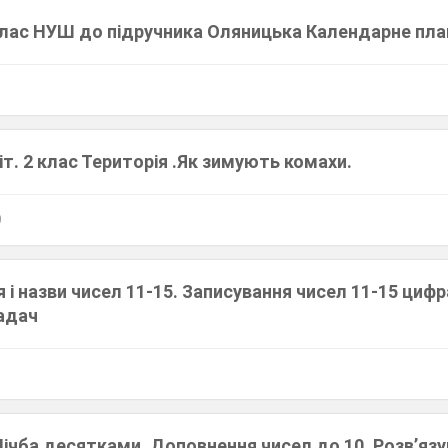
лас НУШ до підручника Оляницька Календарне пла
т. 2 клас Територія .Як зимують комахи.
9
я і назви чисел 11-15. Записування чисел 11-15 циф
задач
ічба десятками. Доповнення чисел до 10. Розв’яз