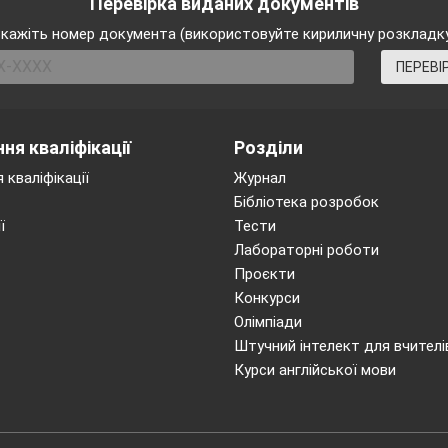
Перевірка виданих документів
кажіть номер документа (використовуйте кириличну розкладк
ПЕРЕВІ
ня кваліфікації
Розділи
 кваліфікації
Журнал
Бібліотека розробок
ї
Тести
Лабораторні роботи
Проєкти
Конкурси
Олімпіади
Штучний інтелект для вчителі
Курси англійської мови