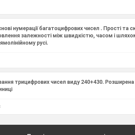
снові нумерації багатоцифрових чисел . Прості та с
новлення залежності між швидкістю, часом і шляхо
ямолінійному русі.
вання трицифрових чисел виду 240+430. Розширена
иниці
8