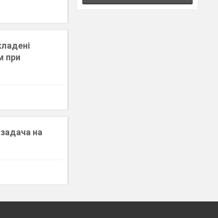
кладені
м при
 задача на