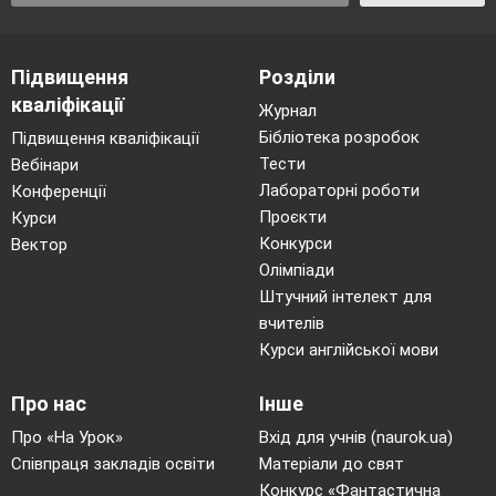
Підвищення
Розділи
кваліфікації
Журнал
Бібліотека розробок
Підвищення кваліфікації
Тести
Вебінари
Лабораторні роботи
Конференції
Проєкти
Курси
Конкурси
Вектор
Олімпіади
Штучний інтелект для
вчителів
Курси англійської мови
Про нас
Інше
Про «На Урок»
Вхід для учнів (naurok.ua)
Співпраця закладів освіти
Матеріали до свят
Конкурс «Фантастична