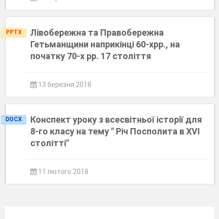
Лівобережна та Правобережна
PPTX
Гетьманщини наприкінці 60-хрр., на
початку 70-х рр. 17 століття
13 березня 2018
Конспект уроку з всесвітньої історії для
DOCX
8-го класу на тему " Річ Посполита в XVI
cтолітті"
11 лютого 2018