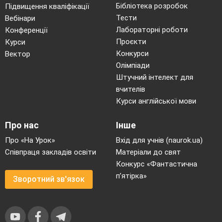
Бібліотека розробок
Підвищення кваліфікації
Тести
Вебінари
Лабораторні роботи
Конференції
Проєкти
Курси
Конкурси
Вектор
Олімпіади
Штучний інтелект для
вчителів
Курси англійської мови
Про нас
Інше
Про «На Урок»
Вхід для учнів (naurok.ua)
Співпраця закладів освіти
Матеріали до свят
Конкурс «Фантастична
п’ятірка»
Зворотний зв'язок