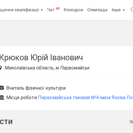
AI
щення кваліфікації
Чат
Конкурси
Олімпіада
Інше
Крюков Юрій Іванович
Миколаївська область, м.Первомайськ
Вчитель фізичної культури
Місце роботи
Первомайська гімназія №4 імені Якова Л
ести
З