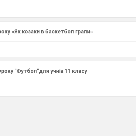
оку «Як козаки в баскетбол грали»
року "Футбол"для учнів 11 класу