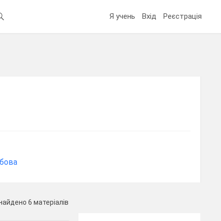
Я учень
Вхід
Реєстрація
обова
найдено 6 матеріалів