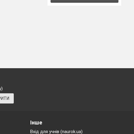
у)
РИТИ
Інше
Вхід для учнів (naurok.ua)