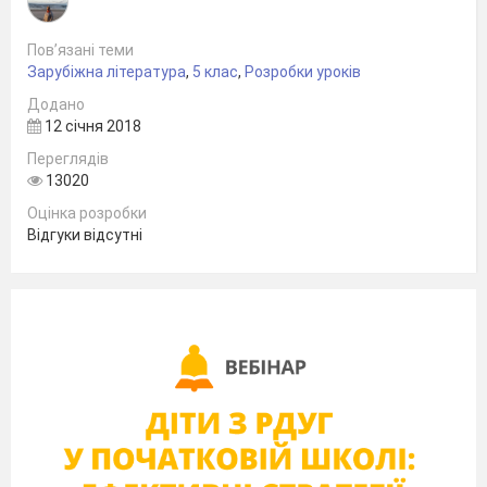
уроку,
Пов’язані теми
Зарубіжна література
,
5 клас
,
Розробки уроків
проведеного вчителем світової
Додано
12 січня 2018
Переглядів
літератури Скуріхіною Т. П.
13020
в 5-А
Оцінка розробки
Відгуки відсутні
класі у 2013-2014 н. р.