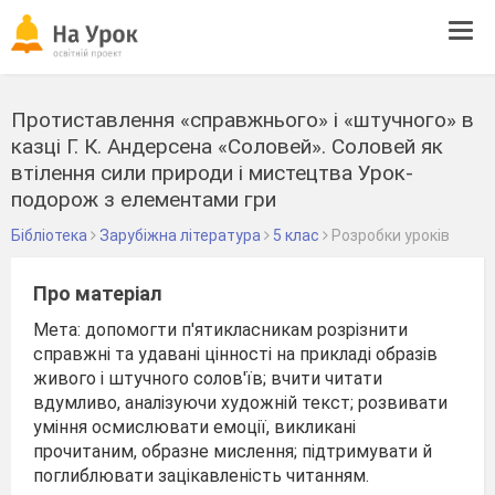
Tog
navi
Протиставлення «справжнього» і «штучного» в
казці Г. К. Андерсена «Соловей». Соловей як
втілення сили природи і мистецтва Урок-
подорож з елементами гри
Бібліотека
Зарубіжна література
5 клас
Розробки уроків
Про матеріал
Мета: допомогти п'ятикласникам розрізнити
справжні та удавані цінності на прикладі образів
живого і штучного солов'їв; вчити читати
вдумливо, аналізуючи художній текст; розвивати
уміння осмислювати емоції, викликані
прочитаним, образне мислення; підтримувати й
поглиблювати зацікавленість читанням.