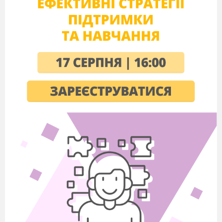
Тема. Протиставлення «справжнього» і «штучного»
в казці «Соловей». Соловей як втілення сили природи
та мистецтва
Мета:
допомогти п’ятикласникам розрізнити справжні
та удавані цінності на прикладі образів живого і
штучного солов'їв; вчити читати вдумливо, аналізуючи
художній текст; розвивати уміння осмислювати емоції,
викликані прочитаним, образне мислення;
підтримувати й поглиблювати зацікавленість читанням.
Обладнання:
портрет казкаря, ілюстрації до казки
«Соловей», уривки з мультфільму за мотивами казки,
роздатковий матеріал.
Хід уроку