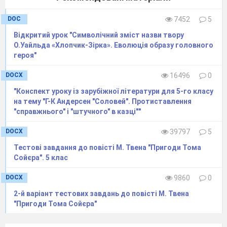
Зупинка – відпочинок (питання поза конкурсом)
- Чи знав богдихан, що у його володіннях живе
DOC
7452
5
Соловей?
Відкритий урок "Символічний зміст назви твору
- А хто знав?
О.Уайльда «Хлопчик-Зірка». Еволюція образу головного
(Дівчина-куховарочка).
героя"
- Як же так сталося, що весь світ знав про солов'я, а
DOCX
16496
0
богдихан не знав?
- Чи не здається вам, що Соловей і мешканці палацу
"Конспект уроку із зарубіжної літератури для 5-го класу
на тему "Г-К Андерсен "Соловей". Протиставлення
живуть у різних світах?
"справжнього" і "штучного" в казці""
2. Другий етап подорожі
Індивідуальне завдання (виконують двоє учнів окремо).
DOCX
39797
5
- Заповніть порожні місця у таблиці (завдання
Тестові завдання до повісті М. Твена "Пригоди Тома
додаються, нижче подається зразок заповненої таблиці).
Сойєра". 5 клас
Соловей
Імператор
Де живуть?
густий ліс
чудовий
DOCX
9860
0
палац
2-й варіант тестових завдань до повісті М. Твена
Що бачать?
Глибокі озера,
Крихкий
"Пригоди Тома Сойєра"
берег синього
палац, у
моря, кораблі,
якому стіни й