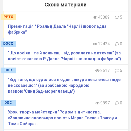
Схожі матеріали
бідні рибалки
підлога з
дорогоцінної
PPTX
45309
5
порцеляни
Презентація " Роальд Дааль "Чарлі і шоколадна
Що чують?
Шум моря,
Дзвін
фабрика"
плескіт
дзвіночків,
хвиль,шелестіння
прив’язаних
DOCX
12424
0
листя
до квітів
"Що посіяв - те й пожнеш, і від розплати не втечеш" (за
Чим
Природна краса
Штучна краса
повістю-казкою Р. Даала "Чарлі і шоколадна фабрика")
відрізняється
живого світу
палацу
світ Солов’я
DOC
8617
5
від світу
"Від того, що судилося людині, нікуди не втечеш і ніде
богдихана?
не сховаєшся" (за арабською народною
казкою"Синдбад-мореплавець")
DOC
9897
0
- А в цей час ми просуваємося далі. Але тепер наш
шлях спрямований не в довжину, а вглиб.
Урок-творча майстерня "Родом з дитинства.
«Заключне слово»про повість Марка Твена «Пригоди
- На попередніх уроках ми вже говорили про основну
Тома Сойєра».
думку казки. А чи зможете ви довести, що «Соловей» -