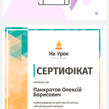
І Мотивація навчальної діяльності
- Як починається казка «Соловей»? Прочитайте.
- Чому для автора важливо, щоб ця історія не забулася?
- Для мене ваші відповіді не були беззаперечно
переконливими, мабуть, тому, що не всі таємниці казки
нам розкрилися. Отже, запрошую вас у подорож
сторінками казки. Сподіваюся, що в кінці уроку ви
зможете переконати всіх присутніх і щодо своїх знань
про казку Соловей», і щодо головної думи твору. А для
цього треба бути вдумливим, уважним читачем.
ІІ Повідомлення про мету уроку
- Налаштуйтеся на гру
у Клубі знавців казки
«Соловей». Проти вчителя грає весь клас. На табло мій
асистент буде вести рахунок. Текстами казок можна і
треба користуватися. Завдання розташовані у тій самій
послідовності, що й події у казці. За кожну правильну
відповідь команда отримує один бал. Якщо відповіді
немає або всі спроби відповісти невдалі, бал отримую я.