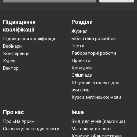
рекомендації
«Трудове виховання як один з
основних компонентів формування
особистості»,
«Профорієнтаційна робота» для
Підвищення
Розділи
кваліфікації
учнів-випускників школи; довідник
Журнал
«Народознавство у повсякденному житті» та
Бібліотека розробок
Підвищення кваліфікації
Тести
Вебінари
інші [3]. Матеріально-технічна база включає:
Лабораторні роботи
Конференції
навчальні кабінети професійно-теоретичної
Проєкти
Курси
підготовки, лабораторії для практичних
Конкурси
Вектор
занять, навчальне господарство (поля, ферма,
Олімпіади
теплиці, сад).
Штучний інтелект для
вчителів
Курси англійської мови
Про нас
Інше
Про «На Урок»
Вхід для учнів (naurok.ua)
Співпраця закладів освіти
Матеріали до свят
Конкурс «Фантастична