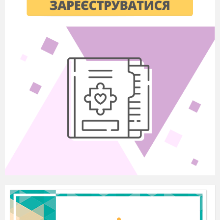
соціально-психологічної реабілітації, трудової
адаптації, успішної соціалізації в суспільстві,
яка відповідала б існуючим інноваціям та
сприяла осучасненню традиційних підходів у
підготовці учнів до самостійного життя.
Виходячи із зазначеного було вирішено
запровадити експериментальне багаторівневе
навчання спеціального навчального закладу, в
якому учні здобувають базову (підготовчий – 9
класи) та професійно-технічну освіту.
Отже, з початку 2016 року робота
колективу Комунального закладу
«Богодухівський спеціальний навчально-
виховний комплекс» була підпорядкована
реалізації експериментальної роботи
регіонального рівня «Проектування