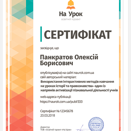
багаторівневого освітнього середовища
навчально-виховного комплексу як умова
формування життєвої компетентності
вихованців з особливими освітніми
потребами».
Метою експерименту була організація
професійно-трудового навчання дітей з
інтелектуальними порушеннями на засадах
системної предметно-практичної діяльності у
поєднанні з комплексною реабілітацією,
формуванням показників життєвої
компетентності, мотивації до праці,
усвідомленого засвоєння ними знань,
вироблення та закріплення професійних умінь і
навичок, їх практичного використання.
За гіпотезою дослідно-