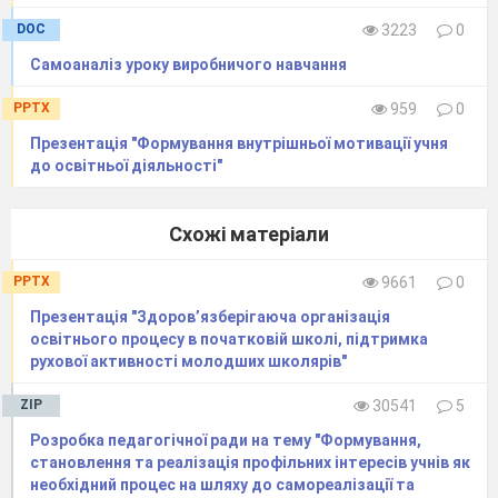
сільськогосподарським напрямом на базі
DOC
3223
0
навчально-виховного комплексу, як умови
Самоаналіз уроку виробничого навчання
оптимальної професійної самореалізації таких
дітей, інтеграції їх у суспільство та
апробації
PPTX
959
0
розробленої моделі в практиці діяльності
Презентація "Формування внутрішньої мотивації учня
до освітньої діяльності"
освітнього закладу зазначеної категорії.
Професійно-технічне навчання
забезпечує
одержання випускниками
Схожі матеріали
свідоцтва про присвоєння робітничої
PPTX
9661
0
кваліфікації «Плодоовочівник», «Тваринник»,
Презентація "Здоров’язберігаюча організація
«Озеленювач», «Квітникар» та
освітнього процесу в початковій школі, підтримка
працевлаштування на підприємствах. З 2015
рухової активності молодших школярів"
року отримана ліцензія робітничої кваліфікації
ZIP
30541
5
«Муляр». Професійна підготовка
Розробка педагогічної ради на тему "Формування,
кваліфікованих робітників із заявлених
становлення та реалізація профільних інтересів учнів як
професій забезпечується розробленими
необхідний процес на шляху до самореалізації та