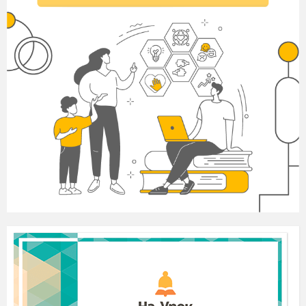
А
Спить місто суворе й мовчазне.
Б
Музика ніжна весняна душу мою зігріва.
В
Світ рожевий і зелений від сну бутонами
воскрес.
Г
Досвітні огні переможні урочі прорізали
темряву ночі.
8.
Поширене означення
НЕ ТРЕБА
відокремлювати комами в реченні
(розділові
знаки про-пущено)
А
Ноша зручно взята половина ноші.
Б
Шумлять
сади налиті
білим
цвітом.
В
Легенда
це плітка
перевірена
часом.
Г
Раз добром нагріте серце вік не прохолоне!
9.
Дієприслівниковий зворот
НЕ ТРЕБА