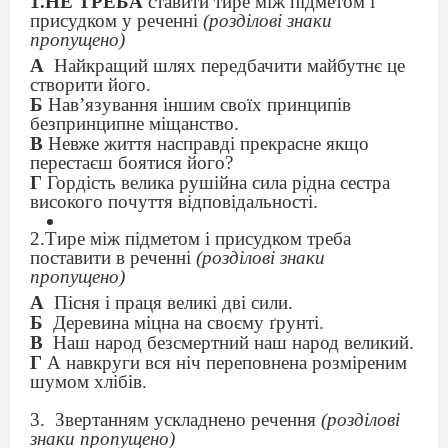
1.
НЕ ТРЕБА
ставити тире між підметом і
присудком у реченні
(розділові знаки
пропущено)
А
Найкращий шлях передбачити майбутнє це
створити його.
Б
Нав’язування іншим своїх принципів
безпринципне міщанство.
В
Невже життя насправді прекрасне якщо
перестаєш боятися його?
Г
Гордість велика рушійна сила рідна сестра
високого почуття відповідальності.
2.
Тире між підметом і присудком треба
поставити в реченні
(розділові знаки
пропущено)
А
Пісня і праця великі дві сили.
Б
Деревина міцна на своєму ґрунті.
В
Наш народ безсмертний наш народ великий.
Г
А навкруги­ вся ніч переповнена розміреним
шумом хлібів.
3
.
Звертанням ускладнено речення
(розділові
знаки пропущено)