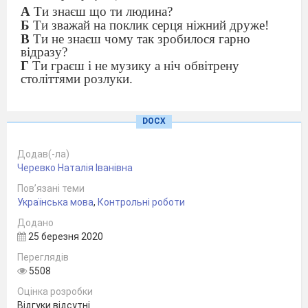
А
Ти знаєш що ти людина?
Б
Ти зважай на поклик серця ніжний друже!
В
Ти не знаєш чому так зробилося гарно
відразу?
Г
Ти граєш і не музику а ніч обвітрену
століттями розлуки.
4.
Непоширеним звертанням ускладнено
речення
(розділові знаки пропущено)
DOCX
А
Де зараз ви кати мого народу?
Б
Дорогий діду а які у сонця ключі?
Додав(-ла)
В
Життя життя Ти скрізь благословенне.
Черевко Наталія Іванівна
Г
До тебе люба річенько ще вернеться весна.
Пов’язані теми
Українська мова
,
Контрольні роботи
5.
НЕМАЄ
вставної конструкції в реченні
(розділові знаки пропущено)
Додано
А
Він уночі потривожив механіка і виявляється
25 березня 2020
зовсім даремно.
Переглядів
Б
Я не зважив на годинник і виявляється
5508
потрапив на кінцевий етап цієї події.
В
Сумління людське виявляється подібне до
Оцінка розробки
вулика його теж можна розтривожити.
Відгуки відсутні