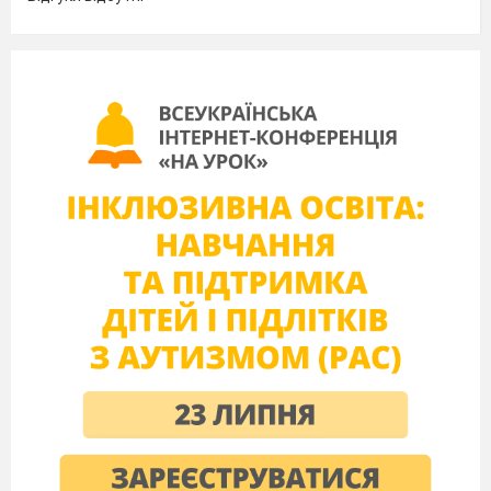
Г
Любов до книжки виявляється й у тому що з
шостого класу Франко збирав свою бібліотеку.
6
.
Правильно розставлено розділові знаки в
реченні
А
Стоять верби опушені зелененьким
листям, і, здається, чують сплески
журавлиних сурем у піднебессі.
Б
Стоять верби, опушені зелененьким
листям, і здається, чують сплески
журавлиних сурем у піднебессі.
В
Стоять верби, опушені зелененьким
листям, і, здається, чують сплески журавли-
них сурем у піднебессі.
Г
Стоять верби опушені зелененьким
листям і, здається, чують сплески
журавлиних сурем у піднебессі.
7.
Непоширені означення обов’язково треба
відокремити комами в реченні
(розділові знаки
пропущено)