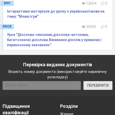
DOC
12604
5
Інтерактивні матеріали до уроку з української мови на
тему: "Мовні ігри"
DOCX
35655
5
Урок "Дієслова-синоніми,дієслова-антоніми,
багатозначні дієслова.Вживання дієслів у прямому і
переносному значеннях."
Перевірка виданих документів
Вкажіть номер документа (використовуйте кириличну
розкладку)
ПЕРЕВІРИТИ
Підвищення
Розділи
кваліфікації
Журнал