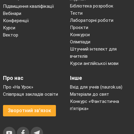
Бібліотека розробок
Підвищення кваліфікації
Тести
Вебінари
Лабораторні роботи
Конференції
Проєкти
Курси
Конкурси
Вектор
Олімпіади
Штучний інтелект для
вчителів
Курси англійської мови
Про нас
Інше
Про «На Урок»
Вхід для учнів (naurok.ua)
Співпраця закладів освіти
Матеріали до свят
Конкурс «Фантастична
п’ятірка»
Зворотний зв'язок