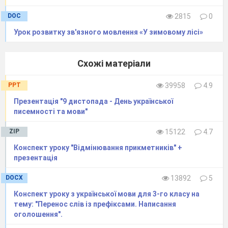
Б
Блюзнірська мисль запала мені в душу:
«Чому на них молитися я мушу?»
DOC
2815
0
В
«Шануй старість,» — ці слова завжди
звучали в нашій родині як повчання.
Урок розвитку зв'язного мовлення «У зимовому лісі»
Г
«Я ніколи, — твердо зауважив радник, — і ні
під кого не підлаштовуюся».
Схожі матеріали
PPT
39958
4.9
Презентація "9 дистопада - День української
писемності та мови"
ZIP
15122
4.7
Конспект уроку "Відмінювання прикметників" +
презентація
DOCX
13892
5
Конспект уроку з української мови для 3-го класу на
тему: "Перенос слів із префіксами. Написання
оголошення".