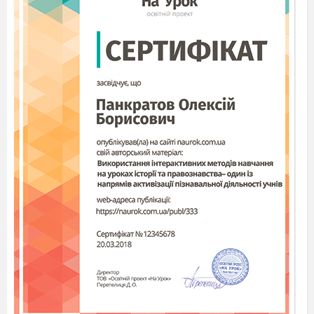
відокремлювати в реченні
(розділові знаки
пропу-щено)
А
Не уникнете
відповідальності завтра
ухиляючись від неї сьогодні.
Б
Ваш час обмежений не
витрачайте його живучи
чужим життям.
В
Роса починає спадати лише відчувши дотик
сонячного проміння.
Г
Беручи від природи все чи можна чекати
милості від неї?
10.
Уточнювальною обставиною
НЕ
УСКЛАДНЕНО
речення
(розділові знаки
пропущено)
А
Там далеко десь поза снігами
нова весна з квітучими лугами.
Б
Назустріч підтюпцем
бігла бабуся в
спортивному костюмі.
В
Тут на березі на землі